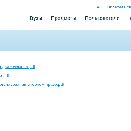
FAQ
Обратная св
Вузы
Предметы
Пользователи
 для экзамена.pdf
о.pdf
егулирования в горном праве.pdf