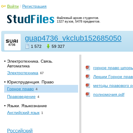
Химия нефти и газа
34
Войти
/
Регистрация
•
Экономика. Финансы. Маркетинг
Файловый архив студентов.
Логистика
1
1327 вузов, 5478 предметов.
Макроэкономика
1
guap4736_vkclub152685050
Менеджмент
1
Микроэкономика
1
1 572
59 327
Экономика
205
•
Электротехника. Связь.
Автоматика
горное право шпоры
Электротехника
67
Лекции Горное прав
•
Юриспруденция. Право
методы правового р
Горное право
4
полномочия.pdf
Правоведение
4
•
Языки. Языкознание
Английский язык
1
Российский