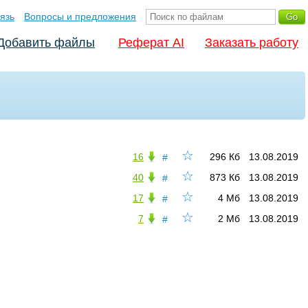
язь
Вопросы и предложения
Добавить файлы
Реферат AI
Заказать работу
☆
16
296 Кб
13.08.2019
#
☆
40
873 Кб
13.08.2019
#
☆
17
4 Мб
13.08.2019
#
☆
7
2 Мб
13.08.2019
#