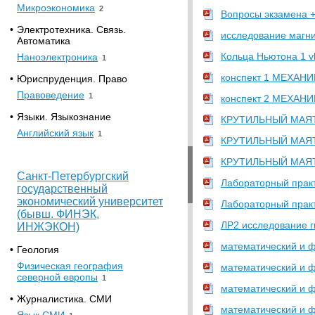
Микроэкономика
2
Вопросы экзамена +
•
Электротехника. Связь.
исследование магни
Автоматика
Кольца Ньютона 1 v
Наноэлектроника
1
конспект 1 МЕХАНИ
•
Юриспруденция. Право
Правоведение
1
конспект 2 МЕХАНИ
•
Языки. Языкознание
КРУТИЛЬНЫЙ МАЯТНИ
Английский язык
1
КРУТИЛЬНЫЙ МАЯТНИ
КРУТИЛЬНЫЙ МАЯТНИ
Санкт-Петербургский
Лабораторный практ
государственный
экономический университет
Лабораторный практ
(бывш. ФИНЭК,
ЛР2 исследование г
ИНЖЭКОН)
математический и ф
•
Геология
Физическая география
математический и ф
северной европы
1
математический и ф
•
Журналистика. СМИ
математический и ф