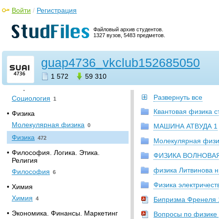
Материаловедение
1
Войти
/
Регистрация
Промышленная
теплоэнергетика
5
Файловый архив студентов.
1327 вузов, 5483 предметов.
•
Прочее
[НЕСОРТИРОВАННОЕ]
0
guap4736_vkclub152685050
Безопасность
жизнедеятельности
5
1 572
59 310
•
Социология. Политология
Развернуть все
Социология
1
Квантовая физика 
•
Физика
Молекулярная физика
0
МАШИНА АТВУДА 1
Физика
472
Молекулярная физи
•
Философия. Логика. Этика.
ФИЗИКА ВОЛНОВА
Религия
физика Литвинова 
Философия
6
Физика электричест
•
Химия
Химия
4
Бипризма Френеля 1
•
Экономика. Финансы. Маркетинг
Вопросы по физике 