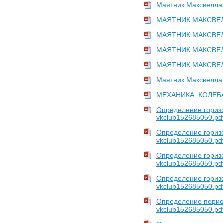
Маятник Максвелла 
Теория организации
1
МАЯТНИК МАКСВЕЛЛА
Экономика
1
МАЯТНИК МАКСВЕЛЛА
Экономическая теория
1
МАЯТНИК МАКСВЕЛЛА
•
Языки. Языкознание
Английский язык
1
МАЯТНИК МАКСВЕЛЛА
Русский язык
1
Маятник Максвелла 
МЕХАНИКА. КОЛЕБА
Санкт-Петербургский
Определение горизо
политехнический
vkclub152685050.pd
университет Петра
Определение горизо
Великого (бывш. СПбГПУ)
vkclub152685050.pd
•
Геология
Определение горизо
Инженерная геодезия
1
vkclub152685050.pd
•
Информатика. Вычислительная
Определение горизо
техника
vkclub152685050.pd
Вычислительная техника
3
Определение перио
vkclub152685050.pd
•
История
История