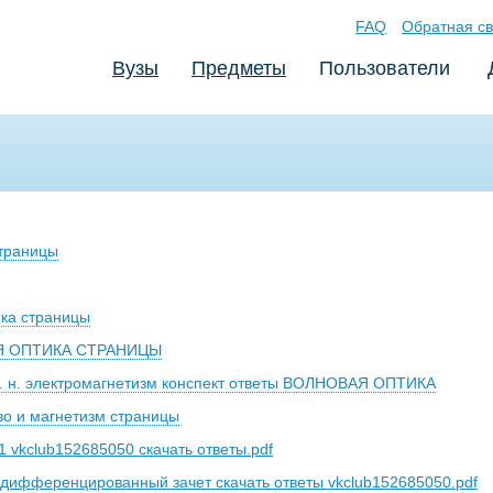
FAQ
Обратная св
Вузы
Предметы
Пользователи
страницы
ка страницы
Я ОПТИКА СТРАНИЦЫ
н. н. электромагнетизм конспект ответы ВОЛНОВАЯ ОПТИКА
во и магнетизм страницы
 vkclub152685050 скачать ответы.pdf
дифференцированный зачет скачать ответы vkclub152685050.pdf