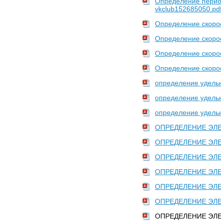
2
Определение перио
vkclub152685050.pd
•
Математика
Определение скорост
Математический анализ
1
Определение скорост
•
Механика
Механика жидкостей и газов
Определение скорост
1
•
Промышленность. Энергетика
Определение скорост
Строительная техника
1
определение удельн
Тепломассоперенос в
определение удельн
материалах
1
определение удельн
Электроэнергетика и
электроснабжение
2
ОПРЕДЕЛЕНИЕ ЭЛЕК
•
Прочее
ОПРЕДЕЛЕНИЕ ЭЛЕК
[НЕСОРТИРОВАННОЕ]
0
ОПРЕДЕЛЕНИЕ ЭЛЕК
Безопасность
жизнедеятельности
5
ОПРЕДЕЛЕНИЕ ЭЛЕК
Безопасность товаров
1
ОПРЕДЕЛЕНИЕ ЭЛЕК
•
Социология. Политология
ОПРЕДЕЛЕНИЕ ЭЛЕК
Социология
1
ОПРЕДЕЛЕНИЕ ЭЛЕК