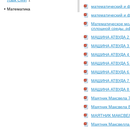
Язык СМИ
1
математический и ф
•
Математика
математический и ф
Статистика
1
Математическое мо
•
Прочее
сплошной среды..pd
[НЕСОРТИРОВАННОЕ]
7
МАШИНА АТВУДА 2 с
Физическая культура
(Физкультура)
1
МАШИНА АТВУДА 3 с
•
Психология. Педагогика
МАШИНА АТВУДА 4 с
Психология
1
МАШИНА АТВУДА 5 с
•
Социология. Политология
МАШИНА АТВУДА 6 с
Политология
1
МАШИНА АТВУДА 7 с
Социология
1
МАШИНА АТВУДА 8 с
•
Экономика. Финансы. Маркетинг
Бухгалтерский учет
Маятник Максвела 7
1
Маркетинг
3
Маятник Максвела 8
Менеджмент
1
МАЯТНИК МАКСВЕЛЛА
Микроэкономика
1
Маятник Максвелла 
Поведение потребителей
1