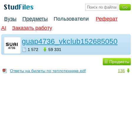
Вузы
Предметы
Пользователи
Реферат
AI
Заказать работу
guap4736_vkclub152685050
1 572
59 331
☰ Предметы
Ответы на билеты по теплотехнике.pdf
136