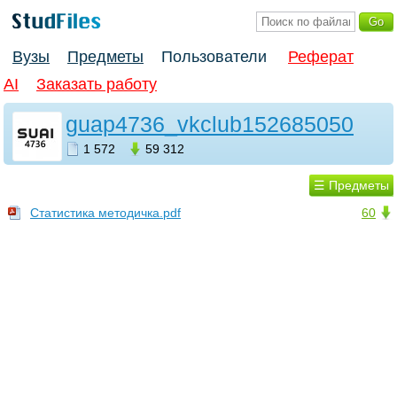
Вузы
Предметы
Пользователи
Реферат
AI
Заказать работу
guap4736_vkclub152685050
1 572
59 312
☰ Предметы
Статистика методичка.pdf
60