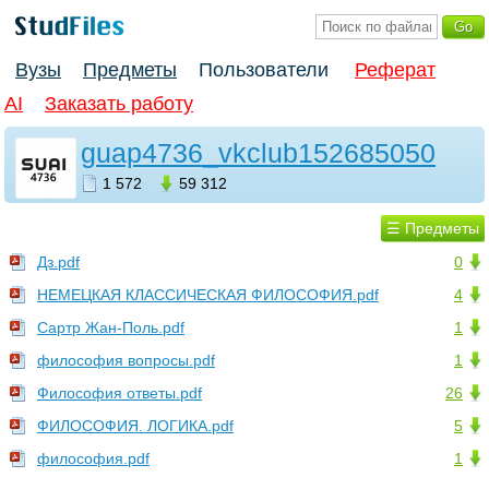
Вузы
Предметы
Пользователи
Реферат
AI
Заказать работу
guap4736_vkclub152685050
1 572
59 312
☰ Предметы
Дз.pdf
0
НЕМЕЦКАЯ КЛАССИЧЕСКАЯ ФИЛОСОФИЯ.pdf
4
Сартр Жан-Поль.pdf
1
философия вопросы.pdf
1
Философия ответы.pdf
26
ФИЛОСОФИЯ. ЛОГИКА.pdf
5
философия.pdf
1