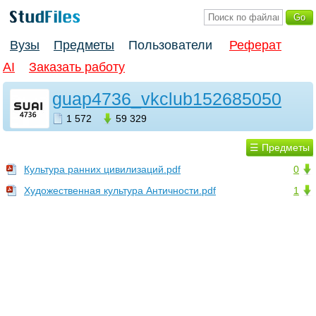
Вузы
Предметы
Пользователи
Реферат
AI
Заказать работу
guap4736_vkclub152685050
1 572
59 329
☰ Предметы
Культура ранних цивилизаций.pdf
0
Художественная культура Античности.pdf
1