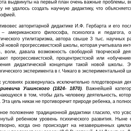
рта выдвинуты на первый план очень важные проблемы, в
у не удалось создать научную дидактику, что объясняетс
офией.
тивовес авторитарной дидактике И.Ф. Гербарта и его по
– американского философа, психолога и педагога, ос
тического утилитаризма, автора свыше 3 тыс. научных р
ой новой прогрессивистской школы, которая учитывала инте
в, воли, давала возможность свободной творческой дея
ают прогрессивистской, процентристской или «обучени
ения дидактической концепции такой новой школы. Э
гического эксперимента в г. Чикаго в экспериментальной шк
х условиях развернулась исключительно плодотворная дея
риевича Ушинского (1824- 1870)
.
Важнейшей категори
чающуюся в том, чтобы дать человеку деятельность, кото
. Эта цель никак не противоречит природе ребенка, а полно
ное положение традиционной дидактики гласило, что усво
гнутый ребенком уровень психического развития. Ныне
творно, когда оно происходит на незавершенных циклах 