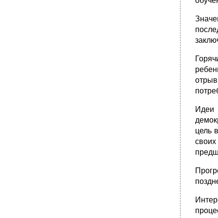
обуче
Литература
•
Структура содержания образования
Значе
Качества знаний
после
Учебно-воспитательный процесс (у.В.П.) в
заклю
единстве образовательной, воспитательной
и развивающей функций
Горяч
Требования к содержанию образования
ребен
Принципы отбора содержания образования
отрыв
потре
Принципы формирования содержания
образования Отражение содержания
образования в Государственном
Идеи 
образовательном стандарте, учебных
демо
планах и учебных программах
цель 
•
Государственный образовательный
своих
стандарт[1]
предш
•
Требования к структуре основных
общеобразовательных программ
Прогр
Требования к результатам освоения
поздн
основных общеобразовательных программ
Требования к условиям реализации
Интер
основных общеобразовательных программ
проце
•
3. Методические указания, касающиеся