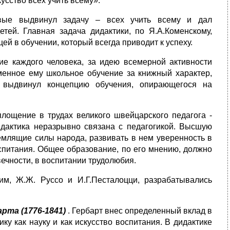
усство всех учить всему».
рвые выдвинул задачу – всех учить всему и дал
тей. Главная задача дидактики, по Я.А.Коменскому,
ей в обучении, который всегда приводит к успеху.
ие каждого человека, за идею всемерной активности
менное ему школьное обучение за книжный характер,
о выдвинул концепцию обучения, опирающегося на
лощение в трудах великого швейцарского педагога -
идактика неразрывно связана с педагогикой. Высшую
емлящие силы народа, развивать в нем уверенность в
спитания. Общее образование, по его мнению, должно
ечности, в воспитании трудолюбия.
м, Ж.Ж. Руссо и И.Г.Песталоцци, разрабатывались
рта (1776-1841)
. Гербарт внес определенный вклад в
ку как науку и как искусство воспитания. В дидактике