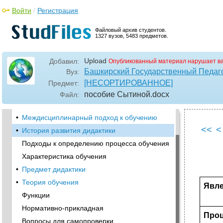
•
Тема I Процесс обучения и его место в
Войти
/
Регистрация
структуре целостного педагогического
процесса. Дидактика как наука об обучении
и учении.
Файловый архив студентов.
1327 вузов, 5483 предметов.
Самостоятельная работа студентов по
вопросам:
Upload
Добавил:
Опубликованный материал нарушает в
Работа с хрестоматийными материалами:
Башкирский Государственный Педаго
Вуз:
Закономерности и принципы процесса
[НЕСОРТИРОВАННОЕ]
Предмет:
обучения
пособие Сытиной
.docx
Файл:
•
Комментарии к изучению темы Дидактика
как наука
•
Междисциплинарный подход к обучению
<<
<
•
История развития дидактики
Подходы к определению процесса обучения
Характеристика обучения
•
Предмет дидактики
•
Теория обучения
Явл
Функции
Нормативно-прикладная
Проц
Вопросы для самопроверки