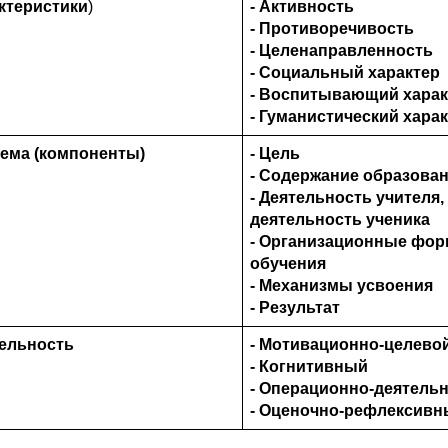
ктеристики
)
- Активность
- Противоречивость
- Целенаправленность
- Социальный характер
- Воспитывающий харак
- Гуманистический хара
ема (компоненты)
- Цель
- Содержание образова
- Деятельность учителя,
деятельность ученика
- Организационные фо
обучения
- Механизмы усвоения
- Результат
ельность
- Мотивационно-целево
- Когнитивный
- Операционно-деятель
- Оценочно-рефлексив