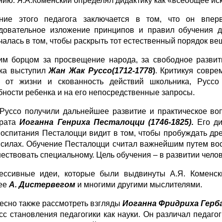
нию. Я.А.Коменский определял дидактику как «всеобщее иск
ние этого педагога заключается в том, что он впе
довательное изложение принципов и правил обучения де
чалась в том, чтобы раскрыть тот естественный порядок вещ
им борцом за просвещение народа, за свободное развит
ка выступил
Жан Жак Руссо(1712-1778
)
. Критикуя совре
 от жизни и скованность действий школьника, Русс
бности ребенка и на его непосредственные запросы.
Руссо получили дальнейшее развитие и практическое воп
крата
Иоганна Генриха Песталоцци (1746-1825)
.
Его д
воспитания Песталоцци видит в том, чтобы пробуждать др
 силах. Обучение Песталоцци считал важнейшим путем во
ествовать специальному. Цель обучения – в развитии челов
ессивные идеи, которые были выдвинуты А.Я. Коменски
ее
А. Дистервегом
и многими другими мыслителями.
есно также рассмотреть взгляды
Иоганна Фридриха Герба
сс становления педагогики как науки. Он различал педагоги