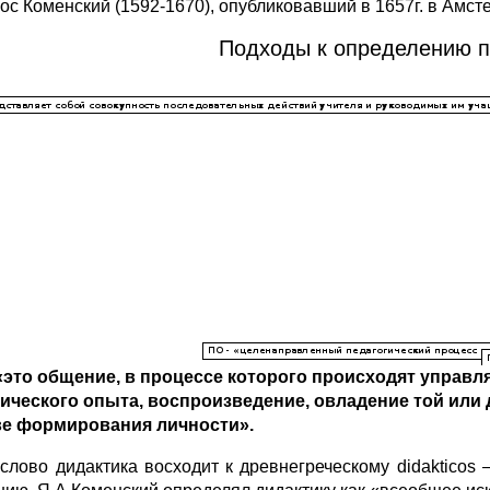
ос Коменский (1592-1670), опубликовавший в 1657г. в Амст
Подходы к определению п
«это общение, в процессе которого происходят управл
ического опыта, воспроизведение, овладение той или
е формирования личности».
слово дидактика восходит к древнегреческому didakticos