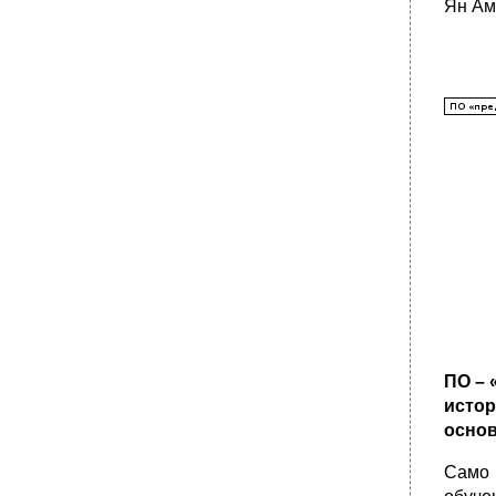
Ян Ам
Таксономии б.Блума, предложенные
н.Гренлундом
•
Задания для самостоятельной работы
Вопросы для самопроверки
Литература
Тема IV Закономерности, принципы и
движущие силы целостного процесса
обучения
Самостоятельная работа студентов по
вопросам:
Работа с хрестоматийными материалами:
Комментарии к изучению темы
•
Подходы к определению принципов
обучения
Система принципов обучения и их
характеристика
ПО – 
Характеристика закономерностей процесса
истор
обучения и пути их реализации
основ
•
Задания для самостоятельной работы
Само 
Вопросы для самопроверки