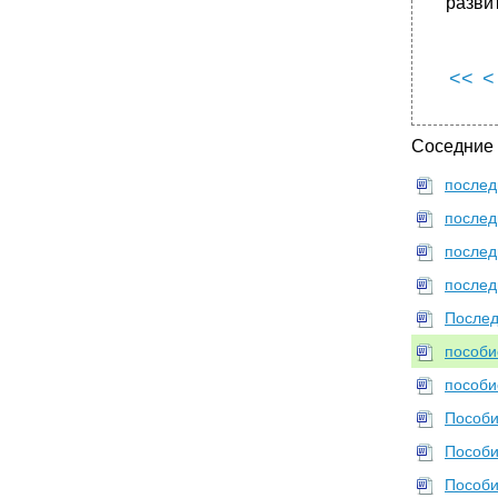
Понятие и сущность методов обучения
развит
•
Сравнительные возможности различных
методов обучения. (по ю.К. Бабанскому)
•
Рациональное применение методов
<<
<
обучения
•
Сравнительный анализ современных
моделей образования
Соседние
•
Литература:
послед
Тема VII Организационные формы и формы
организации обучения
послед
Самостоятельная работа студентов по
послед
вопросам:
послед
Работа с хрестоматийными материалами:
Послед
•
Организационные формы обучения
Комментарии к изучению темы:
пособи
•
Виды урока:
пособи
Типы и структура урока:
Пособи
•
1. Единство образовательной,
Пособи
воспитательной, развивающей целей;
2. Использование новейших достижений
Пособи