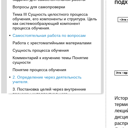
ПОДХ
Вопросы для самопроверки
Тема III Сущность целостного процесса
обучения, его компоненты и структура. Цель
как системообразующий компонент
процесса обучения.
•
Самостоятельная работа по вопросам
Работа с хрестоматийными материалами
Сущность процесса обучения
Комментарий к изучению темы Понятие
сущности
Понятие процесса обучения
•
2. Определение через деятельность
учителя.
3. Постановка целей через внутренние
процессы интеллектуального,
Истор
эмоционального и т.П. Развития ученика.
терми
4. Постановка целей через учебную
деятельность учащихся.
лекци
дисци
5. Постановка целей через результат
обучения.
распр