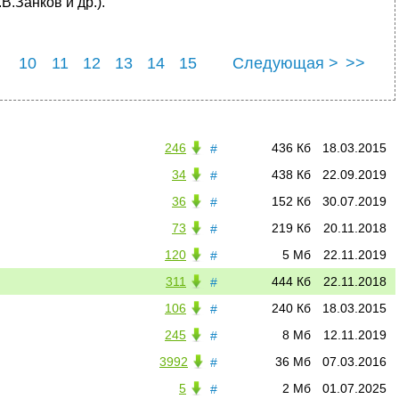
В.Занков и др.).
10
11
12
13
14
15
Следующая >
>>
22
23
24
25
246
436 Кб
18.03.2015
#
34
438 Кб
22.09.2019
#
36
152 Кб
30.07.2019
#
73
219 Кб
20.11.2018
#
120
5 Мб
22.11.2019
#
311
444 Кб
22.11.2018
#
106
240 Кб
18.03.2015
#
245
8 Мб
12.11.2019
#
3992
36 Мб
07.03.2016
#
5
2 Мб
01.07.2025
#