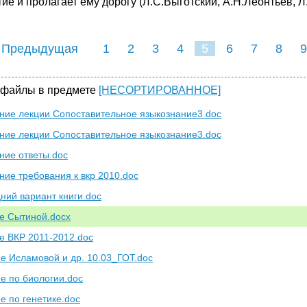
ие и пролагает ему дорогу (Л.С.Выготский, А.Н.Леонтьев, Л.
 Предыдущая
1
2
3
4
5
6
7
8
9
16
17
18
19
20
21
 файлы в предмете
[НЕСОРТИРОВАННОЕ]
ние лекции Сопоставительное языкознание3.doc
ние лекции Сопоставительное языкознание3.doc
ние ответы.doc
ние требования к вкр 2010.doc
ний вариант книги.doc
е Сытиной.docx
е ВКР 2011-2012.doc
е Исламовой и др. 10.03_ГОТ.doc
е по биологии.doc
е по генетике.doc