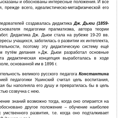
ысказаны и обоснованы интересные положения. И все
я, прежде всего, идеалистическо-метафизической его
следователей создавалась дидактика
Дж. Дьюи (1859-
нователя педагогики прагматизма, автора теории
абот. Дидактика Дж. Дьюи стала на рубеже 19-20 вв.
ресы учащихся, заботилась о развитии их интеллекта,
тельности, поэтому эту дидактическую систему ещё
ем путём делания ».Дж. Дьюи разработал основные
та дидактическая концепция выработалась в ходе
оле, основанной им в 1896 г.
тельность великого русского педагога
Константина
ей педагогики Ушинский считал цель воспитания,
рая бы наполняла его душу и превратилась бы в цель
стью созвучна с нею.
ение знаний возможно тогда, когда оно опирается на
 обосновано другое положение – обучение наиболее
умственного развития, т.е. когда оно подталкивает