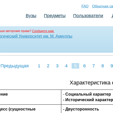
FAQ
Обратная св
Вузы
Предметы
Пользователи
аши авторские права?
Сообщите нам.
гический Университет им. М. Акмуллы
 Предыдущая
1
2
3
4
5
6
7
8
9
16
17
18
19
20
21
Характеристика 
ение
-
Социальный характер
- Исторический характе
есс (сущностные
- Двусторонность