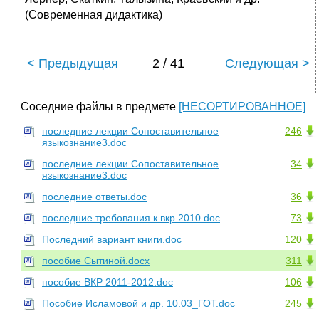
(Современная дидактика)
< Предыдущая
2 / 41
Следующая >
Соседние файлы в предмете
[НЕСОРТИРОВАННОЕ]
последние лекции Сопоставительное
246
языкознание3.doc
последние лекции Сопоставительное
34
языкознание3.doc
последние ответы.doc
36
последние требования к вкр 2010.doc
73
Последний вариант книги.doc
120
пособие Сытиной.docx
311
пособие ВКР 2011-2012.doc
106
Пособие Исламовой и др. 10.03_ГОТ.doc
245