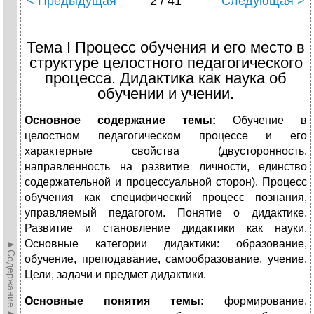
< Предыдущая
2 / 41
Следующая >
Тема I Процесс обучения и его место в
структуре целостного педагогического
процесса. Дидактика как наука об
обучении и учении.
Основное содержание темы:
Обучение в
целостном педагогическом процессе и его
характерные свойства (двусторонность,
направленность на развитие личности, единство
содержательной и процессуальной сторон). Процесс
обучения как специфический процесс познания,
управляемый педагогом. Понятие о дидактике.
Развитие и становление дидактики как науки.
Основные категории дидактики: образование,
►Содержание►
обучение, преподавание, самообразование, учение.
Цели, задачи и предмет дидактики.
Основные понятия темы:
формирование,