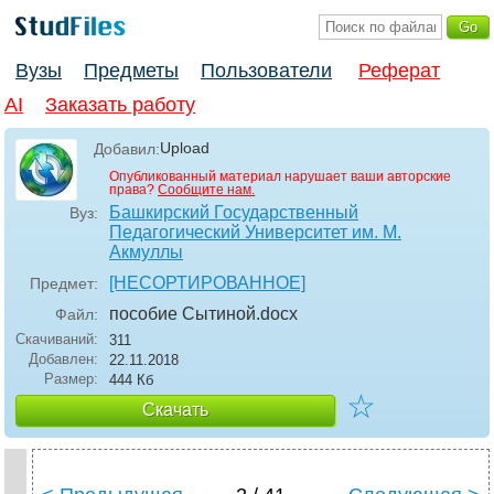
Вузы
Предметы
Пользователи
Реферат
AI
Заказать работу
Upload
Добавил:
Опубликованный материал нарушает ваши авторские
права?
Сообщите нам.
Башкирский Государственный
Вуз:
Педагогический Университет им. М.
Акмуллы
[НЕСОРТИРОВАННОЕ]
Предмет:
пособие Сытиной
.docx
Файл:
Скачиваний:
311
Добавлен:
22.11.2018
Размер:
444 Кб
☆
Скачать