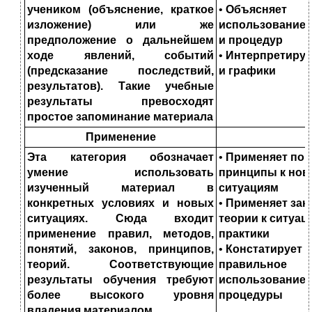
учени
ком (объяснение, краткое
•
Объясняет
изложение) или же
использование 
предположение о
дальнейшем
и процедур
ходе явлений, событий
•
Интерпретируе
(предсказание последствий,
и графики
результатов). Такие учебные
результаты превосходят
простое за
поминание материала
Применение
Эта категория обозначает
•
Применяет пон
умение использовать
принципы к
нов
изученный материал в
ситуациям
конкретных условиях и новых
•
Применяет зак
ситуациях. Сюда входит
теории к си
туац
приме
нение правил, методов,
практики
понятий, законов, принципов,
•
Констатирует
теорий. Со­
ответствующие
правильное
результаты обучения требуют
использование 
более высокого
уровня
процедуры
владения материалом