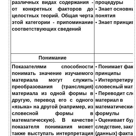
различных видах содержания -
процедуры
от конкретных факторов до
•
Знает основны
целостных теорий. Общая черта
понятия
этой ка
тегории - припоминание
•
Знает принци
соответствующих сведений
Понимание
Показателями способности
•
Понимает факт
понимать значение изучаемого
принципы
мате
риала могут служить
•
Интерпретируе
преобразования (трансляция)
словесный мате
материала из
одной формы в
•
Переводит сл
другую, перевод его с одного
материал в
«языка» на другой
(например, из
математические
словесной формы в
формулы
математическую). В качестве
•
Оценивает буд
показателя понимания может
следствие, закл
также выступать интерпретация
(данных) фактах