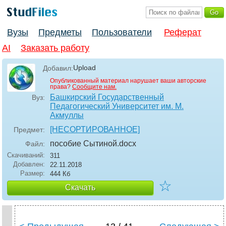
Вузы
Предметы
Пользователи
Реферат
AI
Заказать работу
Upload
Добавил:
Опубликованный материал нарушает ваши авторские
права?
Сообщите нам.
Башкирский Государственный
Вуз:
Педагогический Университет им. М.
Акмуллы
[НЕСОРТИРОВАННОЕ]
Предмет:
пособие Сытиной
.docx
Файл:
Скачиваний:
311
Добавлен:
22.11.2018
Размер:
444 Кб
☆
Скачать