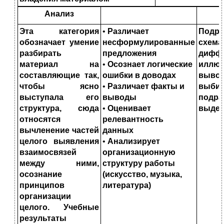
Анализ
Эта категория
•
Различает
Подра
обозначает умение
несформулированные
схема
разбирать
предложения
диффе
материал на
•
Осознает логические
иллюс
составляющие так,
ошибки в до
водах
выво
чтобы ясно
•
Различает факты и
выбир
выступала его
выводы
подраз
структура, сюда
•
Оценивает
выдел
относятся
релевантность
вычленение частей
данных
целого выявления
•
Анализирует
взаимосвязей
организационную
между ними,
структуру работы
осознание
(искусство, музыка,
принципов
литература)
организации
целого. Учебные
результаты