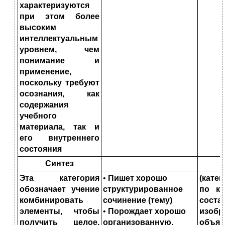
характеризуются
при этом более
высоким
интеллектуальным
уров
нем, чем
понимание и
применение,
поскольку требуют
осознания, как
содержания
учебного
материала, так и
его внутреннего
состоя
ния
Синтез
Эта категория
•
Пишет хорошо
(кате
обозначает учение
структурированное
по
к
комбинировать
сочинение (тему)
соста
элементы, чтобы
•
Порождает хорошо
изоб
получить целое,
организован
ную,
объ