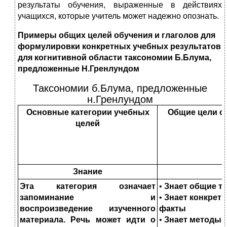
результаты обучения, выраженные в действиях
учащихся, которые учитель может надежно опознать.
Примеры общих целей обучения и глаголов для
формулировки конкретных учебных результатов
для когнитивной области таксономии Б.Блума,
предложенные Н.Гренлундом
Таксономии б.Блума, предложенные
н.Гренлундом
Основные категории учебных
Общие цели о
целей
Знание
Эта категория означает
•
Знает общие т
запоминание и
•
Знает конкрет
воспроизведение изученно
го
факты
материала. Речь может идти о
•
Знает методы 