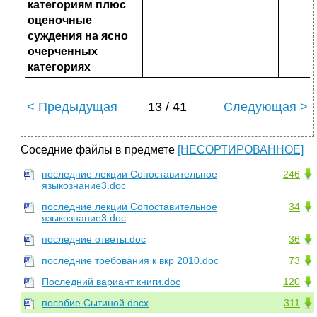
категориям плюс
оценочные
суждения на ясно
очерченных
катего
риях
< Предыдущая
13 / 41
Следующая >
Соседние файлы в предмете
[НЕСОРТИРОВАННОЕ]
последние лекции Сопоставительное
246
языкознание3.doc
последние лекции Сопоставительное
34
языкознание3.doc
последние ответы.doc
36
последние требования к вкр 2010.doc
73
Последний вариант книги.doc
120
пособие Сытиной.docx
311