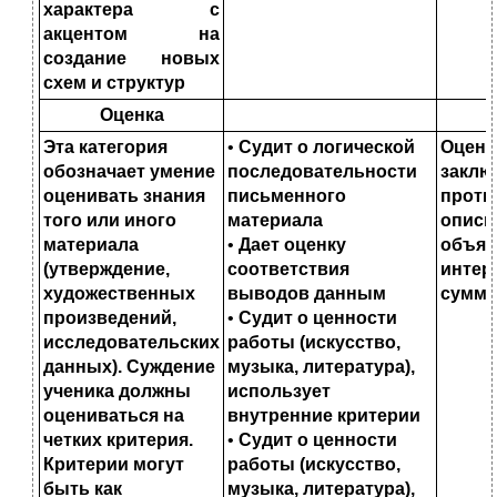
характера с
акцентом на
создание новых
схем и структур
Оценка
Эта категория
•
Судит о логической
Оцен
обозначает умение
последова
тельности
закл
оценивать знания
письменного
проти
того или иного
материала
опис
материала
•
Дает оценку
объя
(утверждение,
соответствия
интерп
художественных
выводов
данным
суммир
произведений,
•
Судит о ценности
исследовательских
работы (искусст
во,
данных). Суждение
музыка, литература),
ученика должны
использует
оцениваться на
внутренние критерии
четких критерия.
•
Судит о ценности
Критерии могут
работы (искусство,
быть как
музыка, литература),