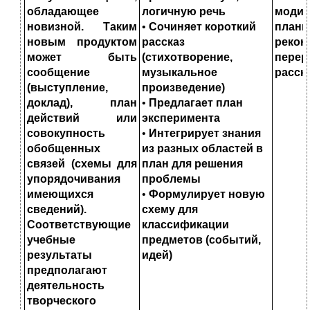
обладающее
логичную речь
модиф
новизной. Таким
•
Сочиняет короткий
план
новым продуктом
рассказ
реко
может быть
(стихо
творение,
перер
сообщение
музыкальное
расск
(выступление,
произведение)
доклад), план
•
Предлагает план
действий или
эксперимента
совокупность
•
Интегрирует знания
обобщенных
из разных об
ластей в
связей (схемы для
план для решения
упорядочивания
проблемы
имеющихся
•
Формулирует новую
сведений).
схему для
Соответствующие
классификации
учебные
предметов (событий,
результаты
идей)
предполагают
деятельность
творческого