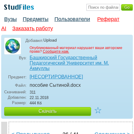
Вузы
Предметы
Пользователи
Реферат
AI
Заказать работу
Upload
Добавил:
Опубликованный материал нарушает ваши авторские
права?
Сообщите нам.
Башкирский Государственный
Вуз:
Педагогический Университет им. М.
Акмуллы
[НЕСОРТИРОВАННОЕ]
Предмет:
пособие Сытиной
.docx
Файл:
Скачиваний:
311
Добавлен:
22.11.2018
Размер:
444 Кб
☆
Скачать