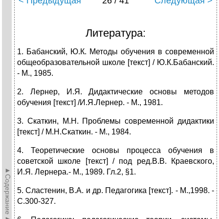
< Предыдущая
26 / 41
Следующая >
Литература:
1. Бабанский, Ю.К. Методы обучения в современной
общеобразовательной школе [текст] / Ю.К.Бабанский.
- М., 1985.
2. Лернер, И.Я. Дидактические основы методов
обучения [текст] /И.Я.Лернер. - М., 1981.
3. Скаткин, М.Н. Проблемы современной дидактики
[текст] / М.Н.Скаткин. - М., 1984.
4. Теоретические основы процесса обучения в
советской школе [текст] / под ред.В.В. Краевского,
►Содержание►
И.Я. Лернера.- М., 1989. Гл.2, §1.
5. Сластенин, В.А. и др. Педагогика [текст]. - М.,1998. -
С.300-327.