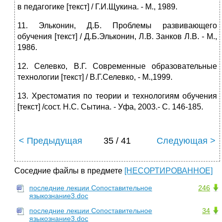
в педагогике [текст] / Г.И.Щукина. - М., 1989.
11. Эльконин, Д.Б. Проблемы развивающего
обучения [текст] / Д.Б.Эльконин, Л.В. Занков Л.В. - М.,
1986.
12. Селевко, В.Г. Современные образовательные
технологии [текст] / В.Г.Селевко, - М.,1999.
13. Хрестоматия по теории и технологиям обучения
[текст] /сост. Н.С. Сытина. - Уфа, 2003.- С. 146-185.
< Предыдущая
35 / 41
Следующая >
Соседние файлы в предмете
[НЕСОРТИРОВАННОЕ]
последние лекции Сопоставительное
246
языкознание3.doc
последние лекции Сопоставительное
34
языкознание3.doc