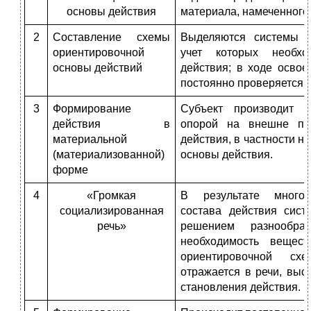
основы действия
материала, намеченного 
2
Составление схемы
Выделяются системы о
ориентировочной
учет которых необх
основы действий
действия; в ходе освое
постоянно проверяется и
3
Формирование
Субъект производит 
действия в
опорой на внешне пр
материальной
действия, в частности н
(материализованной)
основы действия.
форме
4
«Громкая
В результате многок
социализированная
состава действия сист
речь»
решением разнообра
необходимость вещест
ориентировочной сх
отражается в речи, выс
становления действия.