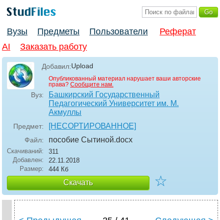
Вузы
Предметы
Пользователи
Реферат
AI
Заказать работу
Upload
Добавил:
Опубликованный материал нарушает ваши авторские
права?
Сообщите нам.
Башкирский Государственный
Вуз:
Педагогический Университет им. М.
Акмуллы
[НЕСОРТИРОВАННОЕ]
Предмет:
пособие Сытиной
.docx
Файл:
Скачиваний:
311
Добавлен:
22.11.2018
Размер:
444 Кб
☆
Скачать