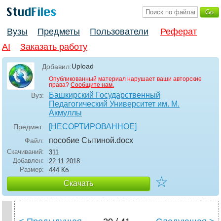
Вузы
Предметы
Пользователи
Реферат
AI
Заказать работу
Upload
Добавил:
Опубликованный материал нарушает ваши авторские
права?
Сообщите нам.
Башкирский Государственный
Вуз:
Педагогический Университет им. М.
Акмуллы
[НЕСОРТИРОВАННОЕ]
Предмет:
пособие Сытиной
.docx
Файл:
Скачиваний:
311
Добавлен:
22.11.2018
Размер:
444 Кб
☆
Скачать