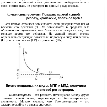
увеличению пороговой силы, уменьшению возбудимости и в
связи с этим ткань не реагирует на данный раздражитель.
Кривая силы-времени. Показать на этой кривой
реобазу, хронаксию, полезное время
Эта кривая отражает зависимость силы раздражителя (F) от
времени его действия (t). Эта зависимость в пределах А-В
обратнопропорциональна: чем больше сила раздражителя, тем
меньше время его действия. На данной кривой можно
определить следующие показатели: пороговую силу, или реобазу
(ОС), полезное время (ОР) и хронаксию (ON).
F
Е
t
Биопотенциалы, их виды. МПП и МПД, величина
и способ регистрации.
Биопотенциалы
– это разность потенциалов между двумя
точками живой ткани, отражающая ее биоэлектрическую
активность. Можно сказать, что
биопотенциалы
– это
электрический ток в живых системах.