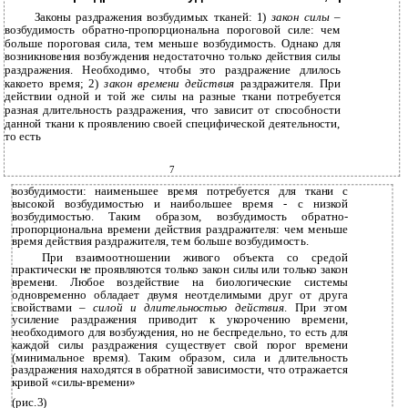
Законы раздражения возбудимых тканей: 1)
закон силы
–
возбудимость обратно-пропорциональна пороговой силе: чем
больше пороговая сила, тем меньше возбудимость. Однако для
возникновения возбуждения недостаточно только действия силы
раздражения. Необходимо, чтобы это раздражение длилось
какоето время; 2)
закон времени действия
раздражителя. При
действии одной и той же силы на разные ткани потребуется
разная длительность раздражения, что зависит от способности
данной ткани к проявлению своей специфической деятельности,
то есть
7
возбудимости: наименьшее время потребуется для ткани с
высокой возбудимостью и наибольшее время - с низкой
возбудимостью. Таким образом, возбудимость обратно-
пропорциональна времени действия раздражителя: чем меньше
время действия раздражителя, тем больше возбудимость.
При взаимоотношении живого объекта со средой
практически не проявляются только закон силы или только закон
времени. Любое воздействие на биологические системы
одновременно обладает двумя неотделимыми друг от друга
свойствами –
силой и длительностью действия
. При этом
усиление раздражения приводит к укорочению времени,
необходимого для возбуждения, но не беспредельно, то есть для
каждой силы раздражения существует свой порог времени
(минимальное время). Таким образом, сила и длительность
раздражения находятся в обратной зависимости, что отражается
кривой «силы-времени»
(рис.3)