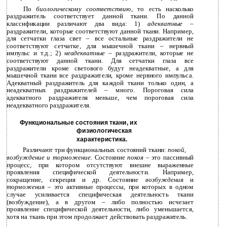
По
биологическому соответствию
, то есть насколько
раздражитель соответствует данной ткани. По данной
классификации различают два вида: 1)
адекватные
–
раздражители, которые соответствуют данной ткани. Например,
для сетчатки глаза свет – все остальные раздражители не
соответствуют сетчатке, для мышечной ткани – нервный
импульс и т.д.; 2)
неадекватные
– раздражители, которые не
соответствуют данной ткани. Для сетчатки глаза все
раздражители кроме светового будут неадекватные, а для
мышечной ткани все раздражители, кроме нервного импульса.
Адекватный раздражитель для каждой ткани только один, а
неадекватных раздражителей – много. Пороговая сила
адекватного раздражителя меньше, чем пороговая сила
неадекватного раздражителя.
Функциональные состояния ткани, их
физиологическая
характеристика.
Различают три функциональных состояний ткани:
покой,
возбуждение и торможение
. Состояние
покоя
– это пассивный
процесс, при котором отсутствуют внешне выраженные
проявления специфической деятельности. Например,
сокращение, секреция и др. Состояние
возбуждения
и
торможения
– это активные процессы, при которых в одном
случае усиливается специфическая деятельность ткани
(возбуждение), а в другом – либо полностью исчезает
проявление специфической деятельности, либо уменьшается,
хотя на ткань при этом продолжает действовать раздражитель.