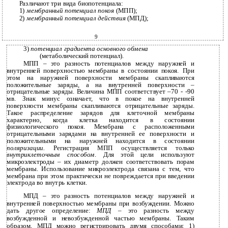
Различают три вида биопотенциала:
1)
мембранный потенциал покоя
(МПП);
2)
мембранный потенциал действия
(МПД);
9
3)
потенциал градиента основного обмена
(метаболический потенциал).
МПП – это разность потенциалов между наружней и
внутренней поверхностью мембраны в состоянии покоя. При
этом на наружней поверхности мембраны скапливаются
положительные заряды, а на внутренней поверхности –
отрицательные заряды. Величина МПП соответствует –70 - -90
мв. Знак минус означает, что в покое на внутренней
поверхности мембраны скапливаются отрицательные заряды.
Такое распределение зарядов для клеточной мембраны
характерно, когда клетка находится в состоянии
физиологического покоя. Мембрана с расположенными
отрицательными зарядами на внутренней ее поверхности и
положительными на наружней находится в состоянии
поляризации.
Регистрация МПП осуществляется только
внутриклеточным способом
. Для этой цели используют
микроэлектроды – их диаметр должен соответствовать порам
мембраны. Использование микроэлектрода связана с тем, что
мембрана при этом практически не повреждается при введении
электрода во внутрь клетки.
МПД – это разность потенциалов между наружней и
внутренней поверхностью мембраны при возбуждении. Можно
дать другое определение:
МПД
– это разность между
возбужденной и невозбужденной частью мембраны. Таким
образом, МПД можно регистрировать двумя способами: 1)