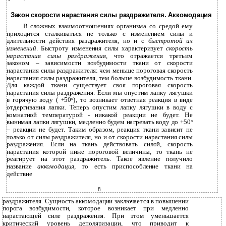
Закон скорости нарастания силы раздражителя. Аккомодация
В сложных взаимоотношениях организма со средой ему
приходится сталкиваться не только с изменением силы и
длительности действия раздражителя, но и с
быстротой их
изменений
. Быстроту изменения силы характеризует
скорость
нарастания силы раздражения,
что отражается третьим
законом – зависимости возбудимости ткани от скорости
нарастания силы раздражителя: чем меньше пороговая скорость
нарастания силы раздражителя, тем больше возбудимость ткани.
Для каждой ткани существует своя пороговая скорость
нарастания силы раздражения. Если мы опустим лапку лягушки
в горячую воду ( +50
о
), то возникает ответная реакция в виде
отдергивания лапки. Теперь опустим лапку лягушки в воду с
комнатной температурой - никакой реакции не будет. Не
вынимая лапки лягушки, медленно будем нагревать воду до +50
о
– реакции не будет. Таким образом, реакция ткани зависит не
только от силы раздражителя, но и от скорости нарастания силы
раздражения. Если на ткань действовать силой, скорость
нарастания которой ниже пороговой величины, то ткань не
реагирует на этот раздражитель. Такое явление получило
название
аккомодация,
то есть приспособление ткани на
действие
8
раздражителя. Сущность аккомодации заключается в повышении
порога возбудимости, которое возникает при медленно
нарастающей силе раздражения. При этом уменьшается
критический уровень деполяризации, что приводит к