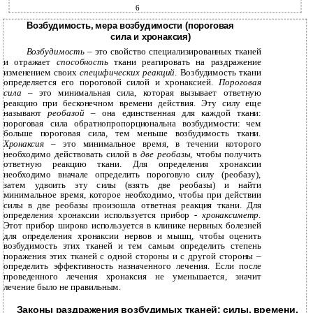
6
Возбудимость, мера возбудимости (пороговая
сила и хронаксия)
Возбудимость
– это свойство специализированных тканей
и отражает
способность
ткани реагировать на раздражение
изменением своих
специфических реакций
. Возбудимость ткани
определяется его пороговой силой и хронаксией.
Пороговая
сила
– это минимальная сила, которая вызывает ответную
реакцию при бесконечном времени действия. Эту силу еще
называют
реобазой
– она единственная для каждой ткани:
пороговая сила обратнопропорциональна возбудимости: чем
больше пороговая сила, тем меньше возбудимость ткани.
Хронаксия
– это минимальное время, в течении которого
необходимо действовать силой в
две реобазы
, чтобы получить
ответную реакцию ткани. Для определения хронаксии
необходимо вначале определить пороговую силу (реобазу),
затем удвоить эту силы (взять две реобазы) и найти
минимальное время, которое необходимо, чтобы при действии
силы в две реобазы произошла ответная реакция ткани. Для
определения хронаксии используется прибор -
хронаксиметр
.
Этот прибор широко используется в клинике нервных болезней
для определения хронаксии нервов и мышц, чтобы оценить
возбудимость этих тканей и тем самым определить степень
поражения этих тканей с одной стороны и с другой стороны –
определить эффективность назначенного лечения. Если после
проведенного лечения хронаксия не уменьшается, значит
лечение было не правильным.
Законы раздражения возбудимых тканей: силы, времени.