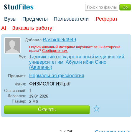
Вузы
Предметы
Пользователи
Реферат
AI
Заказать работу
Rashidbek4949
Добавил:
Опубликованный материал нарушает ваши авторские
права?
Сообщите нам.
Таджикский государственный медицинский
Вуз:
университет им. Абуали ибни Сино
(Авицены)
Нормальная физиология
Предмет:
ФИЗИОЛОГИЯ
.pdf
Файл:
Скачиваний:
1
Добавлен:
19.04.2026
Размер:
2 Мб
☆
Скачать