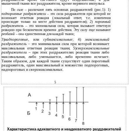
мышечной ткани все раздражители, кроме нервного импульса.
По
силе
– различают пять основных раздражителей (рис.1): 1)
подпороговые раздражители
– это сила раздражителя при которой не
возникает ответная реакция (локальный ответ, т.е. изменения
происходят только на месте действия раздражителя); 2)
пороговый
раздражитель
– это минимальная сила, которая вызывает ответную
реакцию при бесконечном времени действия. Эту силу еще называют
реобазой
– она единственная для каждой ткани;
3)
надпороговые
, или
субмаксимальные
; 4)
максимальный
раздражитель
– это минимальная сила при которой возникает
максимальная ответная реакция ткани; 5)
сверхмаксимальные
раздражители
– при этих раздражителях реакция ткани либо
максимальная, либо уменьшается, либо временно исчезает.
Таким образом, для каждой ткани существует один пороговый
раздражитель, один максимальный и множество подпороговых,
надпороговых и сверхмаксимальных.
5
Характеристика адекватного и неадекватного раздражителей