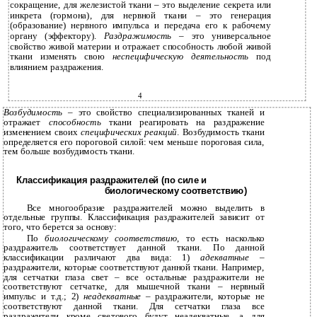
сокращение, для железистой ткани – это выделение секрета или
инкрета (гормона), для нервной ткани – это генерация
(образование) нервного импульса и передача его к рабочему
органу (эффектору).
Раздражимость
– это универсальное
свойство живой материи и отражает способность любой живой
ткани изменять свою
неспецифическую деятельность
под
влиянием раздражения.
4
Возбудимость
– это свойство специализированных тканей и
отражает
способность
ткани реагировать на раздражение
изменением своих
специфических реакций
. Возбудимость ткани
определяется его пороговой силой: чем меньше пороговая сила,
тем больше возбудимость ткани.
Классификация раздражителей (по силе и
биологическому соответствию)
Все многообразие раздражителей можно выделить в
отдельные группы. Классификация раздражителей зависит от
того, что берется за основу:
По
биологическому соответствию
, то есть насколько
раздражитель соответствует данной ткани. По данной
классификации различают два вида: 1)
адекватные
–
раздражители, которые соответствуют данной ткани. Например,
для сетчатки глаза свет – все остальные раздражители не
соответствуют сетчатке, для мышечной ткани – нервный
импульс и т.д.; 2)
неадекватные
– раздражители, которые не
соответствуют данной ткани. Для сетчатки глаза все
раздражители кроме светового будут неадекватные, а для