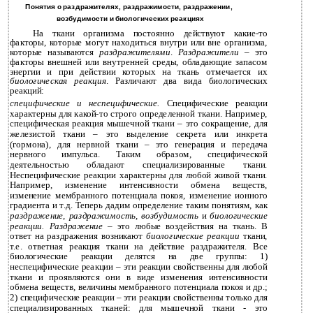
Понятия о раздражителях, раздражимости, раздражении,
возбудимости и биологических реакциях
На ткани организма постоянно действуют какие-то
факторы, которые могут находиться внутри или вне организма,
которые называются
раздражителями
.
Раздражители
– это
факторы внешней или внутренней среды, обладающие запасом
энергии и при действии которых на ткань отмечается их
биологическая реакция
. Различают два вида биологических
реакций:
специфические и неспецифические.
Специфические реакции
характерны для
какой-то
строго определенной ткани. Например,
специфическая реакция мышечной ткани – это сокращение, для
железистой ткани – это выделение секрета или инкрета
(гормона), для нервной ткани – это генерация и передача
нервного импульса. Таким образом, специфической
деятельностью обладают специализированные ткани.
Неспецифические реакции характерны для любой живой ткани.
Например, изменение интенсивности обмена веществ,
изменение мембранного потенциала покоя, изменение ионного
градиента и т.д. Теперь дадим определение таким понятиям, как
раздражение, раздражимость, возбудимость
и
биологические
реакции. Раздражение
– это любые воздействия на ткань. В
ответ на раздражения возникают
биологические реакции
ткани,
т.е. ответная реакция ткани на действие раздражителя. Все
биологические реакции делятся на две группы: 1)
неспецифические реакции – эти реакции свойственны для любой
ткани и проявляются они в виде изменения интенсивности
обмена веществ, величины мембранного потенциала покоя и др.;
2) специфические реакции – эти реакции свойственны только для
специализированных тканей: для мышечной ткани - это