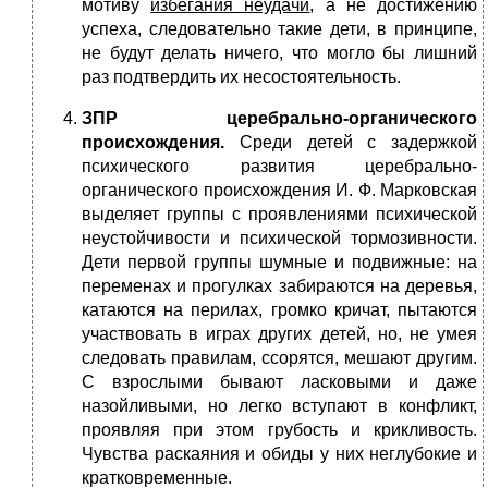
мотиву
избегания неудачи
, а не достижению
успеха, следовательно такие дети, в принципе,
не будут делать ничего, что могло бы лишний
раз подтвердить их несостоятельность.
ЗПР церебрально-органического
происхождения.
Среди детей с задержкой
психического развития церебрально-
органического происхождения И. Ф. Марковская
выделяет группы с проявлениями психической
неустойчивости и психической тормозивности.
Дети первой группы шумные и подвижные: на
переменах и прогулках забираются на деревья,
катаются на перилах, громко кричат, пытаются
участвовать в играх других детей, но, не умея
следовать правилам, ссорятся, мешают другим.
С взрослыми бывают ласковыми и даже
назойливыми, но легко вступают в конфликт,
проявляя при этом грубость и крикливость.
Чувства раскаяния и обиды у них неглубокие и
кратковременные.