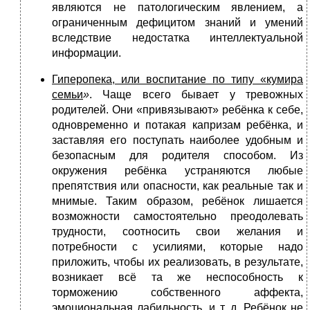
являются не патологическим явлением, а
ограниченным дефицитом знаний и умений
вследствие недостатка интеллектуальной
информации.
Гиперопека, или воспитание по типу «кумира
семьи
»
. Чаще всего бывает у тревожных
родителей. Они «привязывают» ребёнка к себе,
одновременно и потакая капризам ребёнка, и
заставляя его поступать наиболее удобным и
безопасным для родителя способом. Из
окружения ребёнка устраняются любые
препятствия или опасности, как реальные так и
мнимые. Таким образом, ребёнок лишается
возможности самостоятельно преодолевать
трудности, соотносить свои желания и
потребности с усилиями, которые надо
приложить, чтобы их реализовать, в результате,
возникает всё та же неспособность к
торможению собственного аффекта,
эмоциональная лабильность, и т. д. Ребёнок не