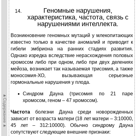
Геномные нарушения,
характеристика, частота, связь с
нарушениями интеллекта.
Возникновение геномных мутаций у млекопитающих
известно только в качестве аномалий и приводит к
гибели эмбриона на ранних стадиях развития.
Однако изредка вследствие нерасхождения половых
хромосом либо при одном, либо при двух делениях
мейоза, возникает так называемая трисомия, а также
моносомия-ХО, вызывающая серьезные
гормональные нарушения у плода.
Синдром Дауна (трисомия по 21 паре
►Содержание►
хромосом, геном – 47 хромосом).
Частота
болезни Дауна среди новорожденных
зависит от возраста матери (18 лет матери – 3:10000,
45 лет – 312:10000). Обычно синдрому Дауна
сопутствуют следующие внешние признаки: