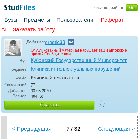
Вузы
Предметы
Пользователи
Реферат
AI
Заказать работу
Добавил:
drastic33
Опубликованный материал нарушает ваши авторские
права?
Сообщите нам.
Кубанский Государственный Университет
Вуз:
Клиника интеллектуальных нарушений
Предмет:
Клиника2печать
.docx
Файл:
Скачиваний:
77
Добавлен:
03.05.2020
Размер:
404 Кб
☆
Скачать
< Предыдущая
7 / 32
Следующая >