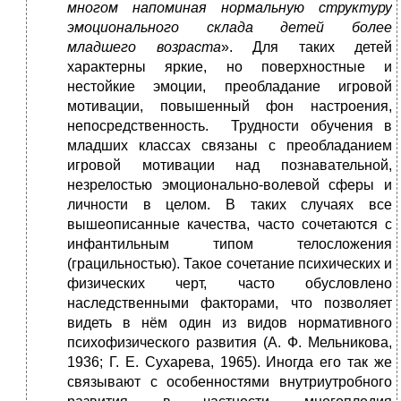
многом напоминая нормальную структуру
эмоционального склада детей более
младшего возраста
». Для таких детей
характерны яркие, но поверхностные и
нестойкие эмоции, преобладание игровой
мотивации, повышенный фон настроения,
непосредственность. Трудности обучения в
младших классах связаны с преобладанием
игровой мотивации над познавательной,
незрелостью эмоционально-волевой сферы и
личности в целом. В таких случаях все
вышеописанные качества, часто сочетаются с
инфантильным типом телосложения
(грацильностью). Такое сочетание психических и
физических черт, часто обусловлено
наследственными факторами, что позволяет
видеть в нём один из видов нормативного
психофизического развития (А. Ф. Мельникова,
1936; Г. Е. Сухарева, 1965). Иногда его так же
связывают с особенностями внутриутробного