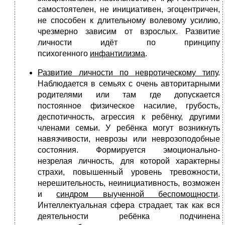
самостоятелен, не инициативен, эгоцентричен,
не способен к длительному волевому усилию,
чрезмерно зависим от взрослых. Развитие
личности идёт по принципу
психогенного
инфантилизма
.
Развитие личности по невротическому типу
.
Наблюдается в семьях с очень авторитарными
родителями или там где допускается
постоянное физическое насилие, грубость,
деспотичность, агрессия к ребёнку, другими
членами семьи. У ребёнка могут возникнуть
навязчивости, неврозы или неврозоподобные
состояния. Формируется эмоционально-
незрелая личность, для которой характерны
страхи, повышенный уровень тревожности,
нерешительность, неинициативность, возможен
и
синдром выученной беспомощности
.
Интеллектуальная сфера страдает, так как вся
деятельности ребёнка подчинена