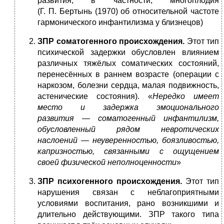
развития, в частности, многоплодия
(Г. П. Бертынь (1970) об относительной частоте
гармонического инфантилизма у близнецов)
ЗПР соматогенного происхождения.
Этот тип
психической задержки обусловлен влиянием
различных тяжёлых соматических состояний,
перенесённых в раннем возрасте (операции с
наркозом, болезни сердца, малая подвижность,
астенические состояния). «
Нередко имеет
место и задержка эмоционального
развития — соматогенный инфантилизм,
обусловленный рядом невротических
наслоений — неуверенностью, боязливостью,
капризностью, связанными с ощущением
своей физической неполноценности
»
ЗПР психогенного происхождения.
Этот тип
нарушения связан с неблагоприятными
условиями воспитания, рано возникшими и
длительно действующими. ЗПР такого типа