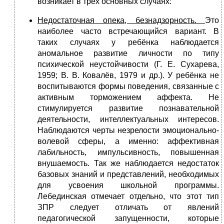
возникает в трёх основных случаях:
Недостаточная опека, безнадзорность.
Это
наиболее часто встречающийся вариант. В
таких случаях у ребёнка наблюдается
аномальное развитие личности по типу
психической неустойчивости (Г. Е. Сухарева,
1959; В. В. Ковалёв, 1979 и др.). У ребёнка не
воспитываются формы поведения, связанные с
активным торможением аффекта. Не
стимулируется развитие познавательной
деятельности, интеллектуальных интересов.
Наблюдаются черты незрелости эмоционально-
волевой сферы, а именно: аффективная
лабильность, импульсивность, повышенная
внушаемость. Так же наблюдается недостаток
базовых знаний и представлений, необходимых
для усвоения школьной программы.
Лебединская отмечает отдельно, что этот тип
ЗПР следует отличать от явлений
педагогической запущенности, которые