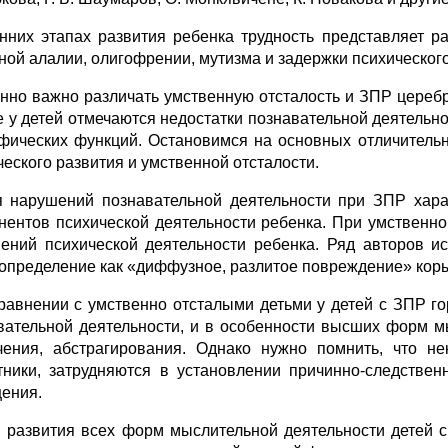
нних этапах развития ребенка трудность представляет ра
ной алалии, олигофрении, мутизма и задержки психического
нно важно различать умственную отсталость и ЗПР церебра
е у детей отмечаются недостатки познавательной деятель
фических функций. Остановимся на основных отличительн
ческого развития и умственной отсталости.
 нарушений познавательной деятельности при ЗПР харак
нентов психической деятельности ребенка. При умственно
ений психической деятельности ребенка. Ряд авторов ис
 определение как «диффузное, разлитое повреждение» коры
равнении с умственно отсталыми детьми у детей с ЗПР г
вательной деятельности, и в особенности высших форм м
чения, абстрагирования. Однако нужно помнить, что н
тники, затрудняются в установлении причинно-следств
ения.
развития всех форм мыслительной деятельности детей с 