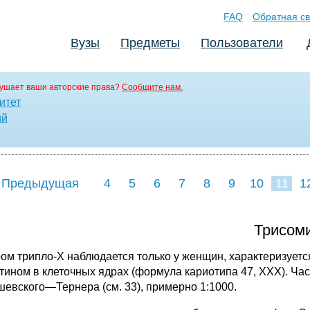
FAQ
Обратная св
Вузы
Предметы
Пользователи
ушает ваши авторские права?
Сообщите нам.
итет
ий
 Предыдущая
4
5
6
7
8
9
10
11
1
19
20
21
22
2
Трисоми
ом трипло-X наблюдается только у женщин, характеризуе
тином в клеточных ядрах (формула кариотипа 47, XXX). Ча
евского—Тернера (см. 33), примерно 1:1000.