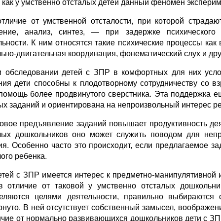
 как у умственно отсталых детей данный феномен экспери
тличие от умственной отсталости, при которой страда
ение, анализ, синтез, — при задержке психического 
льности. К ним относятся такие психические процессы как
льно-двигательная координация, фонематический слух и дру
 обследовании детей с ЗПР в комфортных для них усло­
ния дети способны к плодотворному сотрудничеству со 
помощь более про­двинутого сверстника. Эта поддержка 
ых заданий и ориентирована на непроизвольный интерес р
вое предъявление заданий повышает продуктивность деят
лых дошкольников оно может служить поводом для непр
ия. Особенно часто это происходит, если предлагаемое з
лого ребенка.
тей с ЗПР имеется интерес к предметно-манипулятивной и
в отличие от таковой у умственно отсталых дошкольни
еляются целями деятельности, правильно выбираются 
рнуто. В ней отсутствует собственный замысел, воображен
ичие от нормально развивающихся дошкольников дети с ЗП