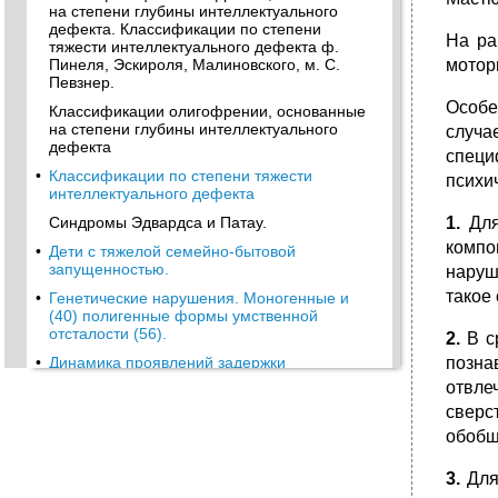
на степени глубины интеллектуального
дефекта. Классификации по степени
На ра
тяжести интеллектуального дефекта ф.
Пинеля, Эскироля, Малиновского, м. С.
мотор
Певзнер.
Особе
Классификации олигофрении, основанные
на степени глубины интеллектуального
случа
дефекта
специ
•
Классификации по степени тяжести
психи
интеллектуального дефекта
Синдромы Эдвардса и Патау.
1.
Для
компо
•
Дети с тяжелой семейно-бытовой
запущенностью.
наруш
такое
•
Генетические нарушения. Моногенные и
(40) полигенные формы умственной
отсталости (56).
2.
В с
•
Динамика проявлений задержки
позна
психического развития, обучаемость,
отвле
адаптация, особенности поведения.
сверс
•
Классификация олигофрений г. Е.
обобщ
Сухаревой.
Синдром ломкой х-хромосомы (синдром
3.
Для 
Мартина-Белл).