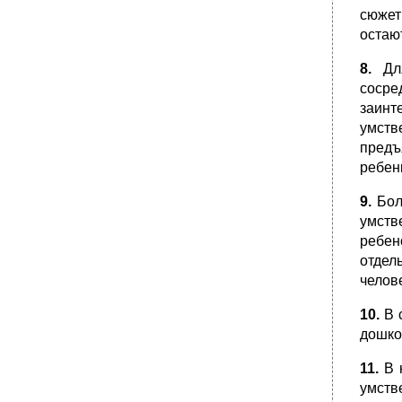
Синдром Вильямса (синдром "лица эльфа").
сюжет
•
Динамика проявлений задержки
остаю
психического развития, обучаемость,
адаптация, особенности поведения.
8.
Для
•
Классификация снижения (ослабления)
сосре
интеллекта (пограничная интеллектуальная
заинт
недостаточность).
умств
Синдром Барде — Бидля.
предъ
Лечебные и педагогические мероприятия
ребен
при зпр.
•
Классификация стойкого врожденного или
9.
Бол
рано приобретенного нарушения
умств
интеллекта (малоумия, умственной
отсталости, олигофрении).
ребен
отдел
Синдром Корнелии де Ланге (50).
челов
Дифференциальная диагностика зпр и
умственной отсталости.
10.
В с
•
Классификация стойкого приобретенного
дошко
нарушения интеллекта слабоумия –
деменции.
11.
В н
Синдром Беквита-Видемана.
умств
•
Минимальная мозговая дифункция,