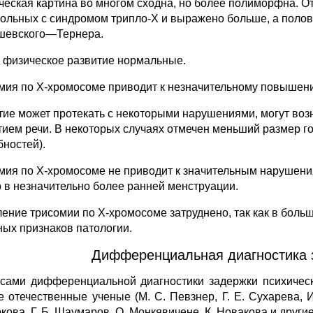
ческая картина во многом сходна, но более полиморфна. От
больных с синдромом трипло-X и выражено больше, а поло
евского—Тернера.
и физическое развитие нормальные.
мия по X-хромосоме приводит к незначительному повышени
тие может протекать с некоторыми нарушениями, могут воз
тием речи. В некоторых случаях отмечен меньший размер г
бностей).
мия по X-хромосоме не приводит к значительным нарушени
о в незначительно более ранней менструации.
ение трисомии по X-хромосоме затруднено, так как в боль
ных признаков патологии.
Дифференциальная диагностика з
сами дифференциальной диагностики задержки психическ
е отечественные ученые (М. С. Певзнер, Г. Е. Сухарева, И
ова, Г. Б. Шаумаров, О. Монкявичене, К. Новакова и другие