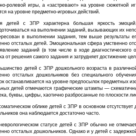
но-ролевой игры, а «застревают» на уровне сюжетной иг
тся на уровне предметно-игровых действий.
 детей с ЗПР характерна большая яркость эмоций,
доточиваться на выполнении заданий, вызывающих их непо
ересован в выполнении задания, тем выше результаты е
енно отсталых детей. Эмоциональная сфера умственно отс
явление заданий (в том числе в ходе диагностического о
ка от решения самого задания и затрудняет достижение цел
ьшинство детей с ЗПР дошкольного возраста в различной
енно отсталых дошкольников без специального обучения
ок останавливается на уровне предпосылок предметных изоб
ьных детей отмечаются графические штампы — схематичн
ека, буквы, цифры, хаотично разбросанные по плоскости ли
оматическом облике детей с ЗПР в основном отсутствует д
льников она наблюдается достаточно часто.
еврологическом статусе детей с ЗПР обычно не отмечает
енно отсталых дошкольников. Однако и у детей с задержк