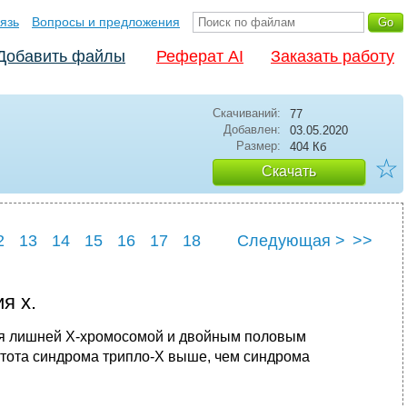
язь
Вопросы и предложения
Добавить файлы
Реферат AI
Заказать работу
Скачиваний:
77
Добавлен:
03.05.2020
Размер:
404 Кб
☆
Скачать
2
13
14
15
16
17
18
Следующая >
>>
3
24
25
я х.
тся лишней X-хромосомой и двойным половым
стота синдрома трипло-X выше, чем синдрома