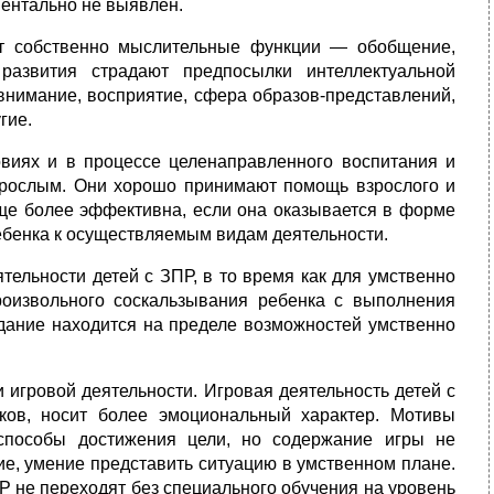
ментально не выявлен.
ют собственно мыслительные функции — обобщение,
развития страдают предпосылки интеллектуальной
 внимание, восприятие, сфера образов-представлений,
гие.
виях и в процессе целенаправленного воспитания и
взрослым. Они хорошо принимают помощь взрослого и
еще более эффективна, если она оказывается в форме
ебенка к осуществляемым видам деятельности.
ельности детей с ЗПР, в то время как для умственно
оизвольного соскальзывания ребенка с выполнения
адание находится на пределе возможностей умственно
 игровой деятельности. Игровая деятельность детей с
ков, носит более эмоциональный характер. Мотивы
способы достижения цели, но содержание игры не
ие, умение представить ситуацию в умственном плане.
Р не переходят без специального обучения на уровень