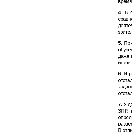
время
•
Этиология и основные закономерности
интеллектуальных нарушений при задержке
4.
В о
психического развития, мозговых
сравн
дисфункциях, различных формах
дизонтогенеза.
деяте
зрите
•
Синдром Нунан.
Причины возникновения и характеристика
5.
При
особенностей развития нарушений психики
при зпр. Смотри 1 вопрос 8 билета
обуче
даже 
Международная статистическая
классификация болезней травм и причин
игров
смерти 9-го, 10-го пeресмотра,
адаптированная для использования в
6.
Игро
России, отражение степени снижения
отста
интеллекта в мкб – 10.
задан
•
Синдром Рубинштейна-Тейби.
отста
Характеристика основных психологических
особенностей детей с зпр. Смотри 1 вопрос
7.
У де
8 билета.
ЗПР, 
Классификация Американской Ассоциации
опред
специалистов по психической отсталости
(шкалы для оценки интеллекта и поведения
разве
dsm – 1y).
В отл