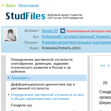
интеллекта.
Войти
/
Регистрация
•
Синдром Шерешевского—Тернера.
Классификация зпр: конституционального
Файловый архив студентов.
генеза, соматогенного генеза, психогенного
1327 вузов, 5478 предметов.
генеза и церебрально-органического генеза.
Смотри вопрос 3 билета 7.
Добавил:
drastic33
Опубликованный материал нар
Современные представления об
умственной отсталости и ее формах.
Кубанский Государственный Универс
Вуз:
Клиника интеллектуальных нарушен
Предмет:
•
Синдром Клайнфелтера.
Клиника2печать
.docx
Файл:
Особенности высших психических функций
у детей с зпр.
Определение умственной отсталости,
олигофрении, деменции, задержки
<<
<
психического развития в России и за
рубежом.
•
Трисомия х.
Дифференциальная диагностика зпр и
умственной отсталости.
Синдр
•
Определение умственной отсталости по воз
хрома
и общая характеристика состояния.
Шереш
Синдром xyy.