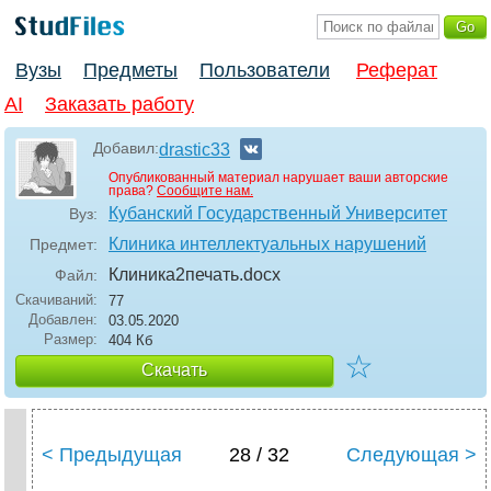
Вузы
Предметы
Пользователи
Реферат
AI
Заказать работу
Добавил:
drastic33
Опубликованный материал нарушает ваши авторские
права?
Сообщите нам.
Кубанский Государственный Университет
Вуз:
Клиника интеллектуальных нарушений
Предмет:
Клиника2печать
.docx
Файл:
Скачиваний:
77
Добавлен:
03.05.2020
Размер:
404 Кб
☆
Скачать
< Предыдущая
28 / 32
Следующая >