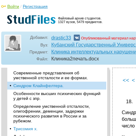
частота, связь с нарушениями интеллекта.
Войти
/
Регистрация
Этиопатогенез зпр.
Файловый архив студентов.
•
Понятие интеллекта. Понятие «интеллект»,
1327 вузов, 5479 предметов.
по Стенбергу. Понятие нормы и
аномальности. Интеллект. Характеристика
интеллекта.
Добавил:
drastic33
Опубликованный материал нар
•
Синдром Шерешевского—Тернера.
Кубанский Государственный Универс
Вуз:
Классификация зпр: конституционального
Клиника интеллектуальных нарушен
Предмет:
генеза, соматогенного генеза, психогенного
Клиника2печать
.docx
Файл:
генеза и церебрально-органического генеза.
Смотри вопрос 3 билета 7.
Современные представления об
умственной отсталости и ее формах.
<<
<
•
Синдром Клайнфелтера.
Особенности высших психических функций
у детей с зпр.
Определение умственной отсталости,
олигофрении, деменции, задержки
Синдр
психического развития в России и за
больш
рубежом.
число
•
Трисомия х.