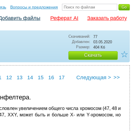
язь
Вопросы и предложения
Добавить файлы
Реферат AI
Заказать работу
Скачиваний:
77
Добавлен:
03.05.2020
Размер:
404 Кб
☆
Скачать
1
12
13
14
15
16
17
Следующая >
>>
23
24
25
нфелтера.
словлен увеличением общего числа хромосом (47, 48 и
7, XXY, может быть и больше X- или Y-хромосом, но