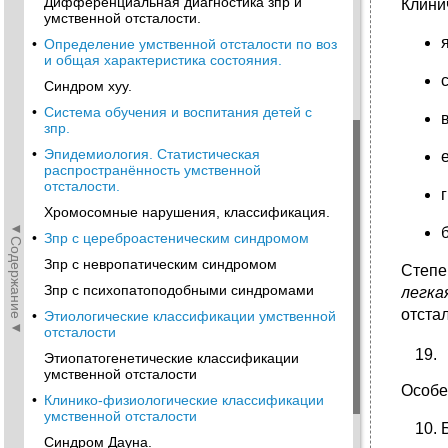
Дифференциальная диагностика зпр и
Клини
умственной отсталости.
•
Определение умственной отсталости по воз
и общая характеристика состояния.
Синдром xyy.
•
Система обучения и воспитания детей с
зпр.
•
Эпидемиология. Статистическая
распространённость умственной
отсталости.
Хромосомные нарушения, классификация.
◄Содержание◄
•
Зпр с цереброастеническим синдромом
Зпр с невропатическим синдромом
Степе
Зпр с психопатоподобными синдромами
легка
отста
•
Этиологические классификации умственной
отсталости
Этиопатогенетические классификации
умственной отсталости
Особе
•
Клинико-физиологические классификации
умственной отсталости
Синдром Дауна.