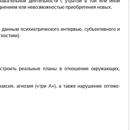
авательной деятельности с утратой в той или иной
руднением или невозможностью приобретения новых.
 данным психиатрического интервью, субъективного и
ностики).
 строить реальные планы в отношении окружающих,
ксия, агнозия («три А»), а также нарушение оптико-