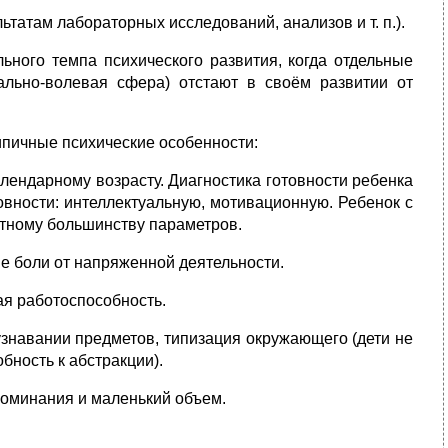
ьтатам лабораторных исследований, анализов и т. п.).
ного темпа психического развития, когда отдельные
ально-волевая сфера) отстают в своём развитии от
ипичные психические особенности:
лендарному возрасту. Диагностика готовности ребенка
овности: интеллектуальную, мотивационную. Ребенок с
ютному большинству параметров.
е боли от напряженной деятельности.
ая работоспособность.
узнавании предметов, типизация окружающего (дети не
ность к абстракции).
поминания и маленький объем.