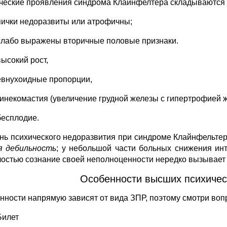
ческие проявления синдрома Клайнфелтера складываются и
яички недоразвиты или атрофичны;
слабо выражены вторичные половые признаки.
высокий рост,
евнухоидные пропорции,
гинекомастия (увеличение грудной железы с гипертрофией ж
бесплодие.
нь психического недоразвития при синдроме Клайнфельтер
я дебильность
; у небольшой части больных снижения инт
лостью сознание своей неполноценности нередко вызывае
Особенности высших психическ
нности напрямую зависят от вида ЗПР, поэтому смотри вопр
Билет