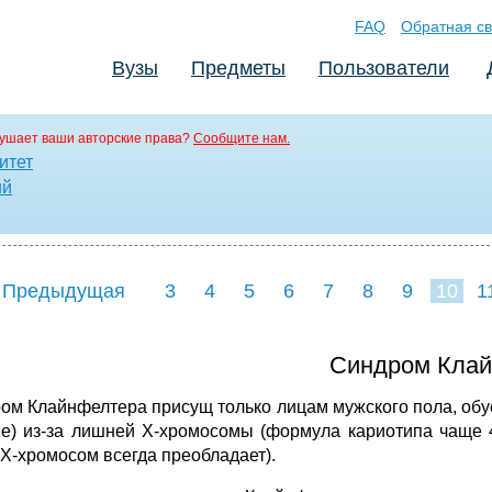
FAQ
Обратная св
Вузы
Предметы
Пользователи
ушает ваши авторские права?
Сообщите нам.
итет
ий
 Предыдущая
3
4
5
6
7
8
9
10
1
18
19
20
21
22
Синдром Клай
ом Клайнфелтера присущ только лицам мужского пола, обу
е) из-за лишней X-хромосомы (формула кариотипа чаще 4
 X-хромосом всегда преобладает).