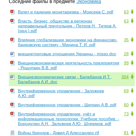
Соседние файлы в предмете
Экономика
Взлет и падение монетаризма - Моисеев С..pdf
63
Власть, бизнес, общество в регионах
63
неправильный треугольник - Петров Н., Титков А.
(ред.).pdf
Влияние глобализации экономики на финансово-
35
банковскую систему - Минина Т. И..pdf
внешнеторговые отношения Украины - misso.doc
28
Внешнеэкономическая деятельность предприятия
99
- Рощупкин В.В..pdf
Внешнеэкономические связи - Балабанов И.Т.,
304
Балабанов А.И..doc
Внутрифирменное управление - Заложнев
69
А.Ю..pdf
Внутрифирменное управление - Щепкин А.В..pdf
60
Внутрифирменное управление, учёт и
73
информационные технологии. Учебное пособие. -
Бородулин А.Н., Заложнев А.Ю., Шуремов .pdf
Войны брендов - Дэвид Д Алессандро.rtf
81