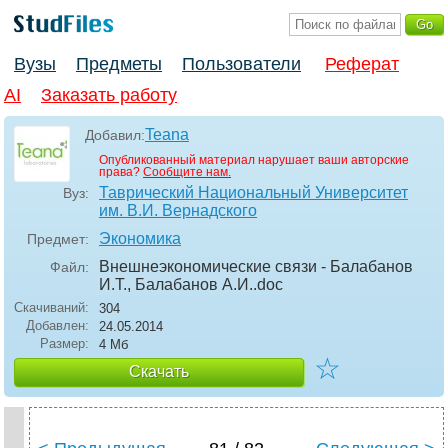
Вузы
Предметы
Пользователи
Реферат
AI
Заказать работу
Teana
Добавил:
Опубликованный материал нарушает ваши авторские
права?
Сообщите нам.
Таврический Национальный Университет
Вуз:
им. В.И. Вернадского
Экономика
Предмет:
Внешнеэкономические связи - Балабанов
Файл:
И.Т., Балабанов А.И.
.doc
Скачиваний:
304
Добавлен:
24.05.2014
Размер:
4 Мб
☆
Скачать