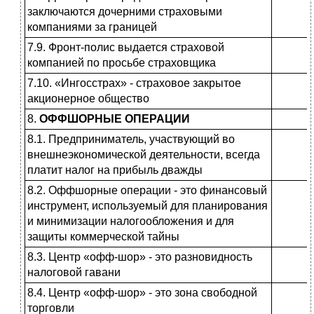
заключаются дочер­ними страховыми
компаниями за границей
7.9. Фронт-полис выдается страхо­вой
компанией по просьбе страхов­щика
7.10. «Ингосстрах» - страховое за­крытое
акционерное общество
8.
ОФФШОРНЫЕ ОПЕРАЦИИ
8.1. Предприниматель, участвующий во
внешнеэкономической деятельно­сти, всегда
платит налог на прибыль дважды
8.2. Оффшорные операции - это фи­нансовый
инструмент, используе­мый для планирования
и минимиза­ции налогообложения и для
защиты коммерческой тайны
8.3. Центр «офф-шор» - это разно­видность
налоговой гавани
8.4. Центр «офф-шор» - это зона свободной
торговли