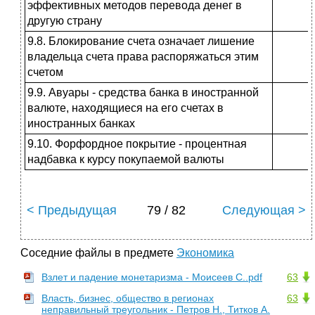
эффективных методов перевода де­нег в
другую страну
9.8. Блокирование счета означает ли­шение
владельца счета права распо­ряжаться этим
счетом
9.9. Авуары - средства банка в ино­странной
валюте, находящиеся на его счетах в
иностранных банках
9.10. Форфордное покрытие - про­центная
надбавка к курсу покупае­мой валюты
< Предыдущая
79 / 82
Следующая >
Соседние файлы в предмете
Экономика
Взлет и падение монетаризма - Моисеев С..pdf
63
Власть, бизнес, общество в регионах
63
неправильный треугольник - Петров Н., Титков А.