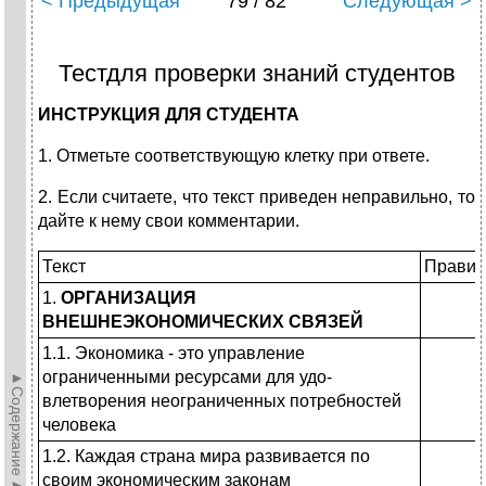
< Предыдущая
79 / 82
Следующая >
Тестдля проверки знаний студентов
ИНСТРУКЦИЯ ДЛЯ СТУДЕНТА
1. Отметьте соответствующую клетку при ответе.
2. Если считаете, что текст приведен неправильно, то
дайте к нему свои комментарии.
Текст
Правил
1.
ОРГАНИЗАЦИЯ
ВНЕШНЕЭКОНОМИЧЕСКИХ СВЯЗЕЙ
1.1. Экономика - это управление
ограниченными ресурсами для удо­
►Содержание►
влетворения неограниченных по­требностей
человека
1.2. Каждая страна мира развивается по
своим экономическим законам