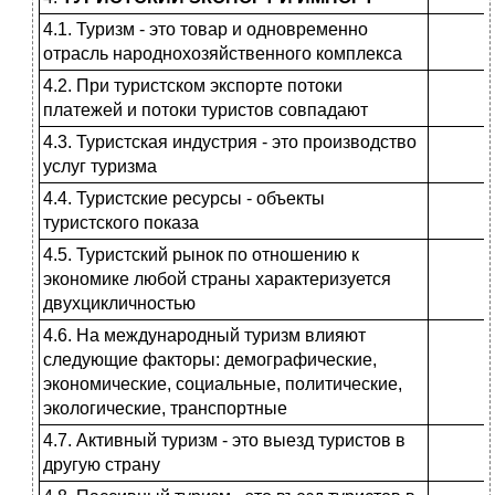
4.1. Туризм - это товар и одновре­менно
отрасль народнохозяйствен­ного комплекса
4.2. При туристском экспорте потоки
платежей и потоки туристов сов­падают
4.3. Туристская индустрия - это про­изводство
услуг туризма
4.4. Туристские ресурсы - объекты
туристского показа
4.5. Туристский рынок по отноше­нию к
экономике любой страны характеризуется
двухцикличностью
4.6. На международный туризм влия­ют
следующие факторы: демографи­ческие,
экономические, социальные, политические,
экологические, транс­портные
4.7. Активный туризм - это выезд туристов в
другую страну