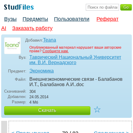
Вузы
Предметы
Пользователи
Реферат
AI
Заказать работу
Teana
Добавил:
Опубликованный материал нарушает ваши авторские
права?
Сообщите нам.
Таврический Национальный Университет
Вуз:
им. В.И. Вернадского
Экономика
Предмет:
Внешнеэкономические связи - Балабанов
Файл:
И.Т., Балабанов А.И.
.doc
Скачиваний:
304
Добавлен:
24.05.2014
Размер:
4 Мб
☆
Скачать