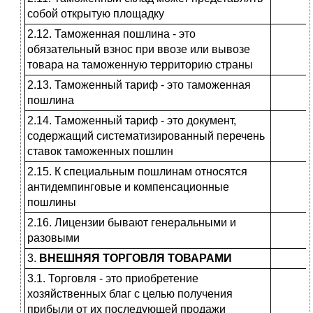
собой открытую пло­щадку
2.12. Таможенная пошлина - это
обязательный взнос при ввозе или вывозе
товара на таможенную терри­торию страны
2.13. Таможенный тариф - это тамо­женная
пошлина
2.14. Таможенный тариф - это доку­мент,
содержащий систематизиро­ванный перечень
ставок тамо­женных пошлин
2.15. К специальным пошлинам от­носятся
антидемпинговые и компен­сационные
пошлины
2.16. Лицензии бывают генеральны­ми и
разовыми
3.
ВНЕШНЯЯ ТОРГОВЛЯ ТОВАРАМИ
3.1. Торговля - это приобретение
хозяйственных благ с целью полу­чения
прибыли от их последующей продажи