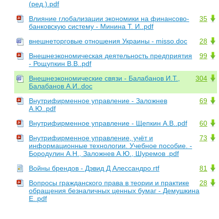
(ред.).pdf
Влияние глобализации экономики на финансово-
35
банковскую систему - Минина Т. И..pdf
внешнеторговые отношения Украины - misso.doc
28
Внешнеэкономическая деятельность предприятия
99
- Рощупкин В.В..pdf
Внешнеэкономические связи - Балабанов И.Т.,
304
Балабанов А.И..doc
Внутрифирменное управление - Заложнев
69
А.Ю..pdf
Внутрифирменное управление - Щепкин А.В..pdf
60
Внутрифирменное управление, учёт и
73
информационные технологии. Учебное пособие. -
Бородулин А.Н., Заложнев А.Ю., Шуремов .pdf
Войны брендов - Дэвид Д Алессандро.rtf
81
Вопросы гражданского права в теории и практике
28
обращения безналичных ценных бумаг - Демушкина
Е..pdf