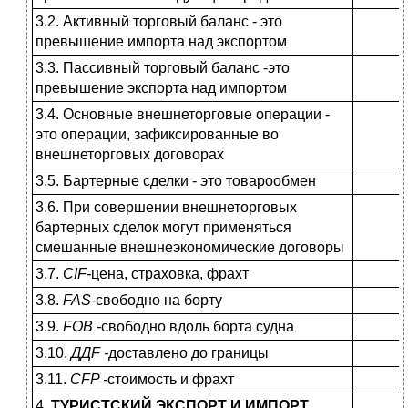
3.2. Активный торговый баланс - это
превышение импорта над экспортом
3.3. Пассивный торговый баланс -это
превышение экспорта над импор­том
3.4. Основные внешнеторговые опе­рации -
это операции, зафиксирован­ные во
внешнеторговых договорах
3.5. Бартерные сделки - это товаро­обмен
3.6. При совершении внешнеторго­вых
бартерных сделок могут приме­няться
смешанные внешнеэкономи­ческие договоры
3.7.
CIF-
цена, страховка, фрахт
3.8.
FAS-
свободно на борту
3.9.
FOB -
свободно вдоль борта судна
3.10.
ДД
F
-
доставлено до границы
3.11.
CFP
-
стоимость и фрахт
4.
ТУРИСТСКИЙ ЭКСПОРТ И ИМПОРТ