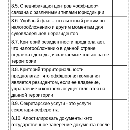
8.5. Спецификация центров «офф-шор»
связана с различными типами юрисдикции
8.6. Удобный флаг - это льготный режим по
налогообложению и дру­гим моментам для
судовладельцев-нерезидентов
8.7. Критерий резидентности пред­полагает,
что налогообложению в данной стране
подлежат доходы, извлекаемые только на ее
терри­тории
8.8. Критерий территориальности
предполагает, что оффшорная ком­пания
является резидентом, если ее владение,
управление и контроль осуществляются на
данной терри­тории
8.9. Секретарские услуги - это услу­ги
секретаря-референта
8.10. Апостилировать документы -это
государственное заверение доку­мента после