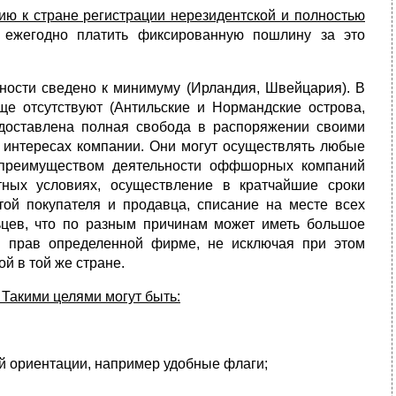
ю к стране регистрации нерезидентской и полностью
 ежегодно платить фиксированную пошлину за это
ности сведено к минимуму (Ирландия, Швейцария). В
ще отсутствуют (Антильские и Норманд­ские острова,
оставлена полная свобода в распоряжении своими
ых интересах компании. Они могут осуществлять любые
 преимуществом деятельности оффшорных компаний
тных условиях, осуществление в кратчайшие сроки
ой покупателя и продавца, списание на месте всех
льцев, что по разным причинам может иметь большое
х прав определенной фирме, не исключая при этом
й в той же стране.
Такими целями могут быть:
й ориентации, например удобные флаги;