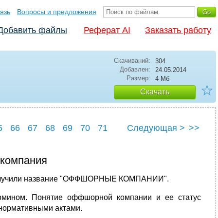
язь
Вопросы и предложения
Добавить файлы
Реферат AI
Заказать работу
Скачиваний:
304
Добавлен:
24.05.2014
Размер:
4 Мб
☆
Скачать
5
66
67
68
69
70
71
Следующая >
>>
5
76
 компания
 получили название "ОФФШОРНЫЕ КОМПАНИИ".
рмином. Понятие оффшорной компании и ее статус
нормативными актами.