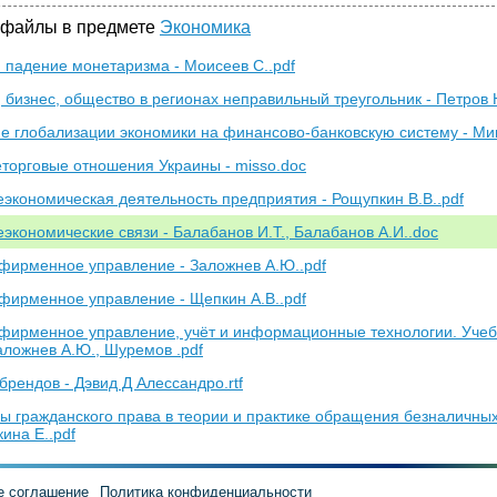
 файлы в предмете
Экономика
и падение монетаризма - Моисеев С..pdf
 бизнес, общество в регионах неправильный треугольник - Петров Н.
е глобализации экономики на финансово-банковскую систему - Мин
торговые отношения Украины - misso.doc
экономическая деятельность предприятия - Рощупкин В.В..pdf
экономические связи - Балабанов И.Т., Балабанов А.И..doc
фирменное управление - Заложнев А.Ю..pdf
фирменное управление - Щепкин А.В..pdf
фирменное управление, учёт и информационные технологии. Учеб
Заложнев А.Ю., Шуремов .pdf
брендов - Дэвид Д Алессандро.rtf
ы гражданского права в теории и практике обращения безналичных
ина Е..pdf
е соглашение
Политика конфиденциальности