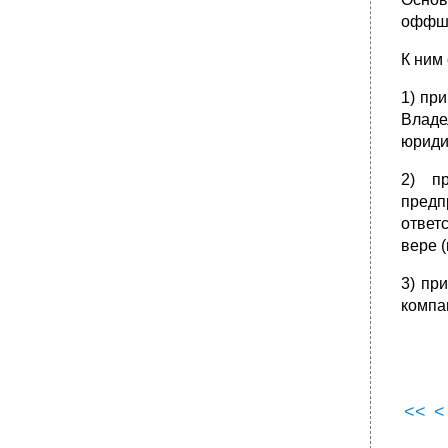
оффшо
К ним 
1) пр
Владе
юриди
2) пр
предп
ответ
вере 
3) пр
компа
<<
<