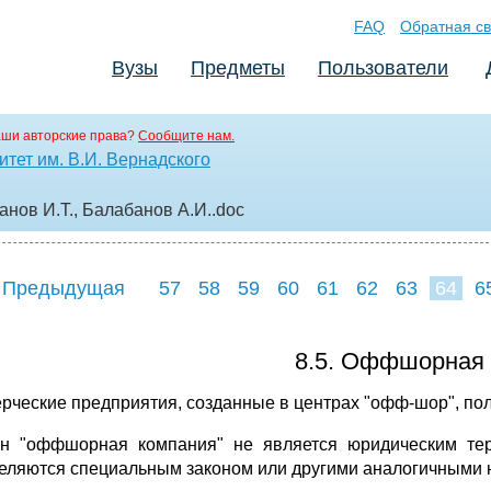
FAQ
Обратная св
Вузы
Предметы
Пользователи
аши авторские права?
Сообщите нам.
тет им. В.И. Вернадского
нов И.Т., Балабанов А.И.
.doc
 Предыдущая
57
58
59
60
61
62
63
64
6
72
73
74
7
8.5. Оффшорная
рческие предприятия, созданные в центрах "офф-шор",
н "оффшорная компания" не является юридическим те
еляются специальным законом или другими аналогичными 