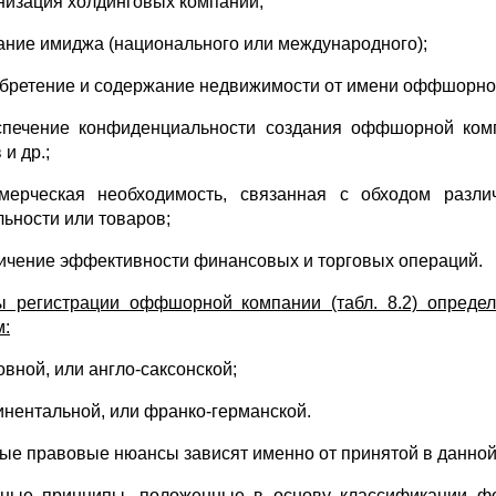
анизация холдинговых компаний;
дание имиджа (национального или международного);
обретение и содержание недвижимости от имени оффшорно
спечение конфиденциальности создания оффшорной компа
 и др.;
мерческая необходимость, связанная с обходом разл
льности или товаров;
личение эффективности финансовых и торговых операций.
 регистрации оффшорной компании (табл. 8.2) опреде
м:
овной, или англо-саксонской;
тинентальной, или франко-германской.
ые правовые нюансы зависят именно от принятой в данной
ные принципы, положенные в основу классификации фо