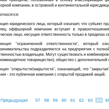
рной компании, в островной и континентальной юрисдикци
относятся:
инцип юридического лица, который означает, что субъект п
лец оффшорной компании вступает в правоотношения
ческое лицо, несущее ответственность только в пределах с
инцип "ограниченной ответственности", который оз
ринимательства подразделяются на предприятия с полной
ственностью владельцев. Могут существовать и комбинир
(коммандитное товарищество), общество с дополнительной 
инцип "открытости/закрытости", означающий, что "закрытая
ния - это публичная компания с открытой продажей акций.
 Предыдущая
57
58
59
60
61
62
63
64
6
72
73
74
7