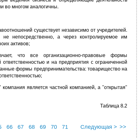
и во многом аналогичны.
раво­отношений существует независимо от учредителей.
 не непосредственно, а через контролируемое им
воих активов;
начает, что все организационно-правовые формы
 ответственностью и на предприятия с ограниченной
ованные формы предпринимательства: товарищество на
ответственностью;
" компания является частной компанией, а "открытая"
Таблица 8.2
5
66
67
68
69
70
71
Следующая >
>>
5
76