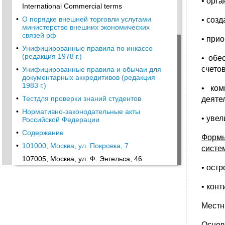
• орг
International Commercial terms
•
О порядке внешней торговли услугами
• соз
министерство внешних экономических
связей рф
• при
•
Унифицированные правила по инкассо
(редакция 1978 г.)
• обе
счетов
•
Унифицированные правила и обычаи для
документарных аккредитивов (редакция
1983 г.)
• ком
•
Тестдля проверки знаний студентов
деяте
•
Нормативно-законодательные акты
• уве
Российской Федерации
•
Содержание
Формы
•
101000, Москва, ул. Покровка, 7
систе
107005, Москва, ул. Ф. Энгельса, 46
• остр
• кон
Местн
Основ