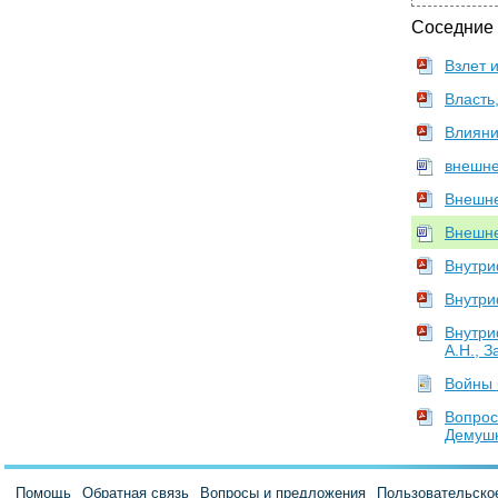
Соседние
Взлет 
Власть,
Влияни
внешне
Внешне
Внешне
Внутри
Внутри
Внутри
А.Н., 
Войны 
Вопрос
Демушк
Помощь
Обратная связь
Вопросы и предложения
Пользовательско