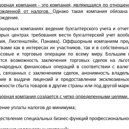
рная компания - это компания, являющаяся по отношени
ожденной от налогов.
Однако такая компания обязана
ождение.
шорных компаниях ведение бухгалтерского учета и отчет
орых центрах требова­ния вести бухгалтерский учет вооб
ия, Лихтенштейн, Панама). Оффшорным компаниям пред
твами как в интересах их участников, так и в собственн
совые и торговые операции по всему миру. Большим
тся возможность заключения торговых сделок на льго
народных финансовых операций в соответствии с валют
т, связанных с заключением сделок, анонимность владе
ние в выдаче лицензий и предоставлении эксклюзивны
жности сбыта товаров в другие страны или под другой марко
рная компания создается с четко определенными целями. 
дение уплаты налогов до минимума;
ществление специальных бизнес-функций профессионально