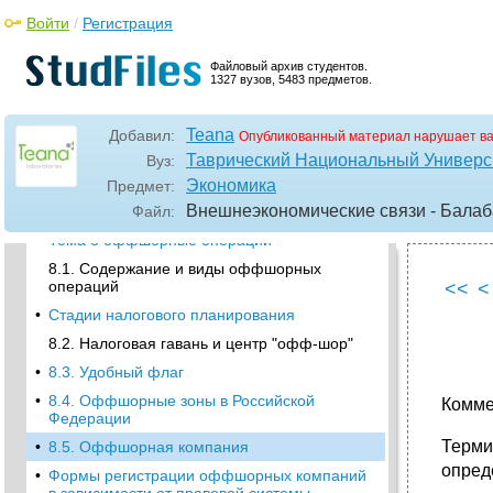
Войти
/
Регистрация
•
7.2.7. Страхование ответственности
владельцев автотранспорта
Файловый архив студентов.
7.2.8. Страхование экологических рисков
1327 вузов, 5483 предметов.
•
7.3. Международное страхование и его
институты
Teana
Добавил:
Опубликованный материал нарушает в
•
Краткая характеристика международных
Таврический Национальный Универси
Вуз:
страховых институтов
Экономика
Предмет:
•
7.4. Страховое акционерное общество
Внешнеэкономические связи - Балаба
"Ингосстрах"
Файл:
•
Тема 8 оффшорные операции
8.1. Содержание и виды оффшорных
операций
<<
<
•
Стадии налогового планирования
8.2. Налоговая гавань и центр "офф-шор"
•
8.3. Удобный флаг
•
8.4. Оффшорные зоны в Российской
Комме
Федерации
Терми
•
8.5. Оффшорная компания
опред
•
Формы регистрации оффшорных компаний