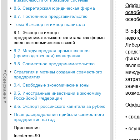
в зависимости от правовой системы
Оффшо
•
8.6. Секретарская юридическая фирма
освоб
•
8.7. Постоянное представительство
освоб
•
Тема 9 экспорт и импорт капитала
В офф
9.1. Экспорт и импорт
предпринимательского капитала как формы
некот
внешнеэкономических связей
Либер
•
9.2. Международная промышленная
средс
(производственная) кооперация
финан
•
9.3. Совместное предпринимательство
являю
◄Содержание◄
•
Стратегия и мотивы создания совместного
между
предприятия
затра
•
9.4. Свободные экономические зоны
значе
возмо
•
9.5. Иностранные инвестиции в экономику
Российской Федерации
Оффшо
•
9.6. Экспорт российского капитала за рубеж
•
План распределения прибыли совместного
• све
предприятия на год
Приложения
• осу
Incoterms-90