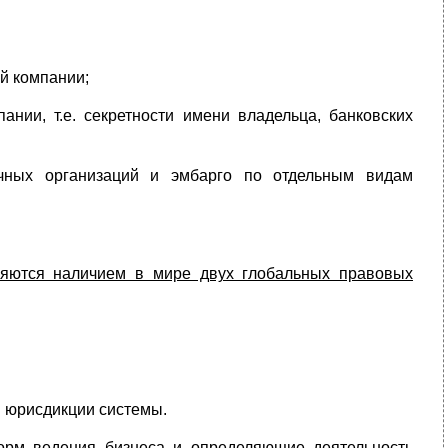
й компании;
нии, т.е. секретности имени владельца, банковских
ичных организаций и эмбарго по отдельным видам
ляются наличием в мире двух глобальных правовых
 юрисдикции системы.
рм ведения бизнеса и определяющие деятельность