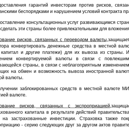
доставления гарантий инвесторам против рисков, связа
анскими беспорядками и нарушением условий контракта пра
доставление консультационных услуг развивающимся стран
 сделать эти страны более привлекательными для вложения
ование рисков, связанных с переводом валюты,
защищает
тора конвер­тировать денежные средства в местной вал
, капитал и другие платежи) для их вывоза из страны. 
ением конвертируемой валюты в связи с повлекшим
вающейся страны, в связи с небла­гоприятным изменением
щих на обмен и возможность вывоза иностранной валют
ой валюты.
лучении заблокированных средств в местной валюте МИ
тией валюте.
ование рисков, связанных с экспроприацией,
защища
ахованного капитала в результате действий правительств
 на застрахованные инвестиции. Страховка также пок
оприацию - серию следующих друг за другом актов правит