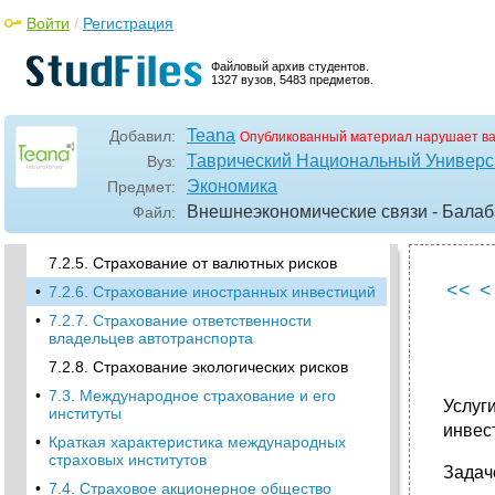
•
7.2. Содержание отдельных видов
Войти
/
Регистрация
страхования внешнеэкономических связей
7.2.1. Медицинское страхование туристов
Файловый архив студентов.
1327 вузов, 5483 предметов.
Тарифы по страхованию медицинских
расходов российских туристов, выезжающих
за рубеж*
Teana
Добавил:
Опубликованный материал нарушает в
•
7.2.2. Страхование на случай плохой
Таврический Национальный Универси
Вуз:
погоды
Экономика
Предмет:
7.2.3. Страхование делькредере
Внешнеэкономические связи - Балаба
Файл:
7.2.4. Страхование депозитов
7.2.5. Страхование от валютных рисков
<<
<
•
7.2.6. Страхование иностранных инвестиций
•
7.2.7. Страхование ответственности
владельцев автотранспорта
7.2.8. Страхование экологических рисков
•
7.3. Международное страхование и его
Услуг
институты
инвес
•
Краткая характеристика международных
страховых институтов
Задач
•
7.4. Страховое акционерное общество