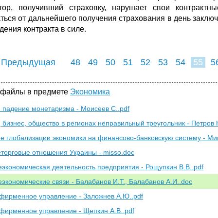
тор, получивший страховку, нарушает свои контрактн
аться от дальнейшего получения страхования в день заключе
дения контракта в силе.
 Предыдущая
48
49
50
51
52
53
54
55
5
63
64
65
6
 файлы в предмете
Экономика
и падение монетаризма - Моисеев С..pdf
 бизнес, общество в регионах неправильный треугольник - Петров Н.
е глобализации экономики на финансово-банковскую систему - Мин
торговые отношения Украины - misso.doc
экономическая деятельность предприятия - Рощупкин В.В..pdf
экономические связи - Балабанов И.Т., Балабанов А.И..doc
фирменное управление - Заложнев А.Ю..pdf
фирменное управление - Щепкин А.В..pdf