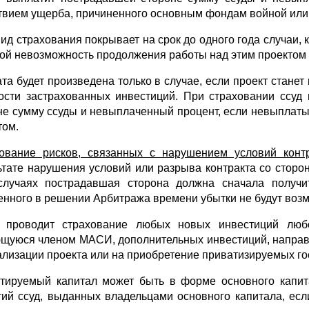
твием ущерба, причиненного основным фондам войной или
вид страхования покрывает на срок до одного года случаи, 
бой невозможность продолжения работы над этим проекто
та будет произведена только в случае, если проект стане
ости застрахованных инвестиций. При страховании ссуд
не сумму ссуды и невыплаченный процент, если невыплат
том.
ование рисков, связанных с нарушением условий конт
ьтате нарушения условий или разрыва контракта со сторо
случаях пострадавшая сторона должна сначала получи
енного в решении Арбитража времени убытки не будут воз
 проводит страхование любых новых инвестиций люб
щуюся членом МАСИ, дополнительных инвестиций, направ
ализации проекта или на приобретение прива­тизируемых г
тируемый капитал может быть в форме основного капита
тий ссуд, выданных владельцами основного капитала, есл