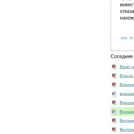
инвес
отказ
нахож
<<
<
Соседние
Взлет 
Власть,
Влияни
внешне
Внешне
Внешне
Внутри
Внутри