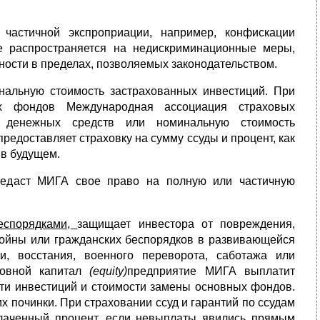
частичной экспроприации, например, конфискации
е распространяется на недискриминационные меры,
ости в пределах, позволяемых законодательством.
альную стоимость застрахованных инвестиций. При
х фондов Международная ассоциация страховых
ь денежных средств или номинальную стоимость
едоставляет страховку на сумму ссуды и процент, как
 в будущем.
ередаст МИГА свое право на полную или частичную
беспорядками,
защищает инвестора от повреждения,
войны или гражданских беспорядков в развивающейся
и, восстания, военного переворота, саботажа или
новной капитал
(equity)
предприятие МИГА выплатит
ти инвестиций и стоимости замены основных фондов.
починки. При страховании ссуд и гарантий по ссудам
аченный процент, если невыплаты явились прямым