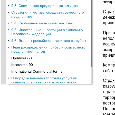
экспр
•
9.3. Совместное предпринимательство
Страх
•
Стратегия и мотивы создания совместного
предприятия
денеж
прини
•
9.4. Свободные экономические зоны
•
9.5. Иностранные инвестиции в экономику
При п
Российской Федерации
непо
•
9.6. Экспорт российского капитала за рубеж
иссл
•
План распределения прибыли совместного
экспр
предприятия на год
причи
Приложения
Incoterms-90
Компе
собст
International Commercial terms
•
О порядке внешней торговли услугами
Страх
министерство внешних экономических
разру
связей рф
стран
•
Унифицированные правила по инкассо
(редакция 1978 г.)
терро
постр
•
Унифицированные правила и обычаи для
документарных аккредитивов (редакция
По по
1983 г.)
МАСИ 