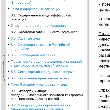
"Ингосстрах"
• пре
•
Тема 8 оффшорные операции
гражд
8.1. Содержание и виды оффшорных
• пре
операций
могли
•
Стадии налогового планирования
8.2. Налоговая гавань и центр "офф-шор"
Страх
•
8.3. Удобный флаг
инвес
долгу
•
8.4. Оффшорные зоны в Российской
Федерации
получ
•
8.5. Оффшорная компания
разви
◄Содержание◄
влияю
•
Формы регистрации оффшорных компаний
в зависимости от правовой системы
местн
•
8.6. Секретарская юридическая фирма
По по
•
8.7. Постоянное представительство
гаран
•
Тема 9 экспорт и импорт капитала
Страх
9.1. Экспорт и импорт
предпринимательского капитала как формы
застр
внешнеэкономических связей
права
•
9.2. Международная промышленная
экспр
(производственная) кооперация