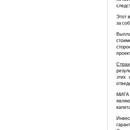
•
Тестдля проверки знаний студентов
следс
•
Нормативно-законодательные акты
Российской Федерации
Этот 
за со
•
Содержание
•
101000, Москва, ул. Покровка, 7
Выпла
107005, Москва, ул. Ф. Энгельса, 46
стоим
сторо
проек
Страх
резул
этих 
отвед
МИГА
являю
капит
Инвес
гаран