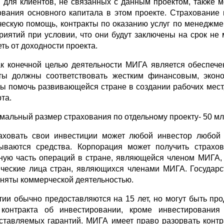
 для клиентов, не связанных с данным проектом, также 
ования основного капитала в этом проекте. Страхование
ческую помощь, контракты по оказанию услуг по менеджме
риятий при условии, что они будут заключены на срок не 
ть от доходности проекта.
ак конечной целью деятельности МИГА является обеспече
ты должны соответствовать жестким финансовым, эконо
ы помочь развивающейся стране в создании рабочих мест,
та.
мальный размер страхования по отдельному проекту- 50 мл
аховать свои инвестиции может любой инвестор любой 
ываются средства. Корпорация может получить страхов
ную часть операций в стране, являющейся членом МИГА, 
ческие лица стран, являющихся членами МИГА. Государст
аняты коммерческой деятельностью.
тии обычно предоставляются на 15 лет, но могут быть пр
контракта об инвестировании, кроме инвестирования 
ставляемых гарантий. МИГА имеет право разорвать контра