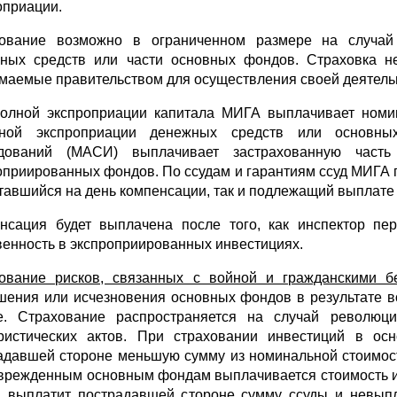
оприации.
ование возможно в ограниченном размере на случай 
ных средств или части основных фондов. Страховка н
маемые правительством для осуществления своей деятельн
олной экспроприации капитала МИГА выплачивает номин
лной экспроприации денежных средств или основны
едований (МАСИ) выплачивает застрахованную част
оприированных фондов. По ссудам и гарантиям ссуд МИГА пр
тавшийся на день компенсации, так и подлежащий выплате
нсация будет выплачена после того, как инспектор п
венность в экспроприированных инвестициях.
ование рисков, связанных с войной и гражданскими 
шения или исчезновения основных фондов в результате 
е. Страхование распространяется на случай революци
ристических актов. При страховании инвестиций в ос
адавшей стороне меньшую сумму из номинальной стоимос
врежденным основным фондам выплачивается стоимость их 
выплатит пострадавшей стороне сумму ссуды и невыпл