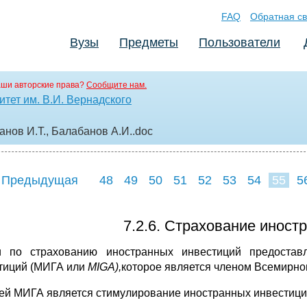
FAQ
Обратная св
Вузы
Предметы
Пользователи
аши авторские права?
Сообщите нам.
тет им. В.И. Вернадского
нов И.Т., Балабанов А.И.
.doc
 Предыдущая
48
49
50
51
52
53
54
55
5
63
64
65
6
7.2.6. Страхование иност
и по страхованию иностранных инвестиций предостав
тиций (МИГА или
MIGA),
которое является членом Всемирног
ей МИГА является стимулирование иностранных инвестици