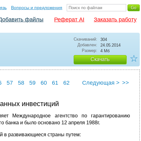
язь
Вопросы и предложения
Добавить файлы
Реферат AI
Заказать работу
Скачиваний:
304
Добавлен:
24.05.2014
Размер:
4 Мб
☆
Скачать
6
57
58
59
60
61
62
Следующая >
>>
6
67
ранных инвестиций
ляет Международное агентство по гарантированию
о банка и было основано 12 апреля 1988г.
й в развивающиеся страны путем: