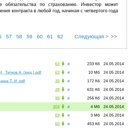
ые обязательства по страхованию. Инвестор может
ния контракта в любой год, начиная с четвертого года
6
57
58
59
60
61
62
Следующая >
>>
6
67
63
233 Кб
24.05.2014
#
, Титков А. (ред.).pdf
63
10 Мб
24.05.2014
#
ина Т. И..pdf
35
172 Кб
24.05.2014
#
28
631 Кб
24.05.2014
#
99
256 Кб
24.05.2014
#
304
4 Мб
24.05.2014
#
69
3 Мб
24.05.2014
#
60
453 Кб
24.05.2014
#