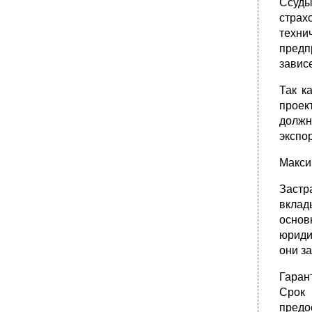
Ссуды
страх
техни
предп
зависе
Так к
проек
должн
экспор
Макси
Застр
вклад
основ
юриди
они з
Гаран
Срок 
предо