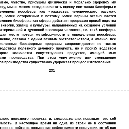
изме, чувстве, присущем физически и морально здорово5 му
еку, мы не можем сегодня сочетать оценку состояния биосферы с
делением ноосферы как «торжества человеческого разума».
е, более осторожным и поэтому более верным оказы5 вается
еление биосферы как сферы действия процессов произ5 водства
 энергии, жилищ и культуры, направленных на создание условий
атериальной и духовной эволюции человека, т.е. тех5 носферы.
щая место потеря метафоричности в определении ноосферы,
ненно, связана с одним важным обстоятельством, а именно: все
численные биосферные процессы сопровождаются не только
водством полезного целевого продукта, но и произ5 водством
торого количества сопутствующих продуктов, именуе5 мых
дами производства. При этом уничтожение или уменьшение
ов производства существенно удорожает процесс изготовления
231
ьного полезного продукта, и, следовательно, повышает его се5
имость. В настоящее время ни одна из стран не в состоянии
торонне пойти на повышение себестоимости продукции, кото5 рая