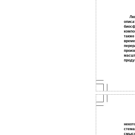
Лю
описа
биосф
компо
также
време
пере
произ
масш
проду
некот
стема
смысл