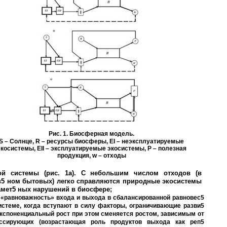
Рис. 1. Биосферная модель.
S – Солнце, R – ресурсы биосферы, EI – неэксплуатируемые
косистемы, EII – эксплуатируемые экосистемы, P – полезная
продукция, w – отходы
ой системы (рис. 1а). С небольшим числом отходов (в
в5 ном бытовых) легко справляются природные экосистемы
амет5 ных нарушений в биосфере;
 «равноважность» входа и выхода в сбалансированной равновес5
истеме, когда вступают в силу факторы, ограничивающие разви5
Экспоненциальный рост при этом сменяется ростом, зависимым от
ессирующих (возрастающая роль продуктов выхода как реп5