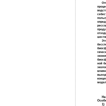
От
проце
водст
себес
поль
опред
рессо
проду
отход
шеств
Эт
бессп
биосф
гичес
эконо
биосф
ной б
эколо
влиян
выход
конце
модел
На
Особе
1)