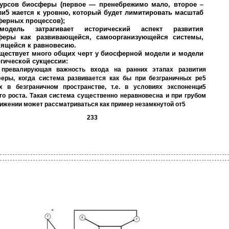
сурсов биосферы (первое — пренебрежимо мало, второе –
и5 жается к уровню, который будет лимитировать масштаб
ферных процессов);
модель затрагивает исторический аспект развития
феры как развивающейся, самоорганизующейся системы,
мящейся к равновесию.
ществует много общих черт у биосферной модели и модели
гической сукцессии:
 превалирующая важность входа на ранних этапах развития
еры, когда система развивается как бы при безграничных ре5
х в безграничном пространстве, т.е. в условиях экспоненци5
го роста. Такая система существенно неравновесна и при грубом
ижении может рассматриваться как пример незамкнутой от5
233