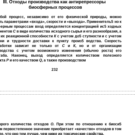
III. Отходы производства как антирепрессоры
биосферных процессов
бой процесс, независимо от его физической природы, можно
ть параметрами «входа», скорости и «выхода». Применитель5 но к
ерным процессам вход определяется концентрацией ис5 ходных
нентов
С
в виде количества исходного сырья и его разнообразия, а
 их реакционной способности
К
с учетом до5 ступности и с учетом
ни и трудности доставки к пункту произ5 водства. Скорость
работки зависит не только от
С
и
К
, но и от организации
водства с учетом возможного изменения (обычно роста) его
таба. Наконец, выход определяется количеством полезного
кта
Р
и его качеством
Q
, а также производством
232
орого количества отходов
О
. При этом по отношению к биоси5
м первостепенное значение приобретает «качество» отходов в том
е, что оно тем лучше, чем ниже их токсические свойства.