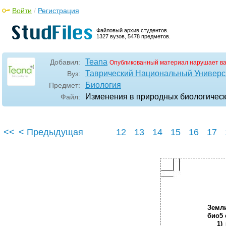
Войти
/
Регистрация
Файловый архив студентов.
1327 вузов, 5478 предметов.
Teana
Добавил:
Опубликованный материал нарушает в
Таврический Национальный Универси
Вуз:
Биология
Предмет:
Изменения в природных биологически
Файл:
<<
< Предыдущая
12
13
14
15
16
17
Земл
био5 
1)