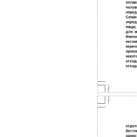
оптим
челов
опре
Скоре
опред
пищи,
для м
Имею
несом
пере
произ
неко
отхо
отход
отдел
бесто
однос