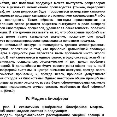
метим, что полезная продукция может выступать репрессором
сса в условиях интенсивного производства (точнее, перепроиз5
ва), но такая репрессия будет тормозиться вследствие снижения
тоимости продукции связанного с изменением соотношения
Р
и
О
в
зу последнего. Таким образом «отходы производства» на
еленном этапе развития общества выступают в роли антиреп5
ров биосферных процессов, удешевляя себестоимость полезной
кции. И это должно указывать на то, что обострение пробле5 мы
ов имеет также сигнальное значение, поскольку оно пред5
ует репрессии процессов производства полезного продукта.
от небольшой экскурс в очевидность должен иллюстрировать
орное положение о том, что проблема дальнейшей эволюции
еры в сущности уже перестала быть проблемой чисто эколо5
кой. В ней сплетаются в единое целое, в одну систему, аспек5 ты
мические, социальные, экологические и др., делая проблему
ерной. В дальнейшем не будут рассмотрены общие черты пол5
иосферной системы. В центре внимания окажутся, прежде всего,
гические проблемы, и, прежде всего, проблема допустимого
ия отходов на биосистемы. Однако некоторые общие принци5 пы,
ящие за рамки экологии, все же будут сформулированы как некие
пции, позволяющие лучше уяснить особенности био5 сферной
и. (
Ком.3
)
IV. Модель биосферы
 рис. 1 схематично изображена биосферная модель.
н5 ности модели состоят в следующем:
модель предусматривает расходование энергии солнца и