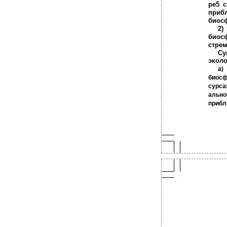
ре5 
прибл
биос
2)
биос
стре
Су
эколо
а)
биосф
сурса
ально
прибл