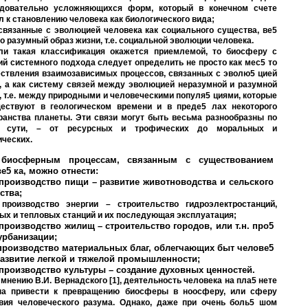
довательно усложняющихся форм, который в конечном счете
л к становлению человека как биологического вида;
связанные с эволюцией человека как социального существа, ве5
о разумный образ жизни, т.е. социальной эволюции человека.
ли такая классификация окажется приемлемой, то биосферу с
ий системного подхода следует определить не просто как мес5 то
ствления взаимозависимых процессов, связанных с эволю5 цией
, а как систему связей между эволюцией неразумной и разумной
, т.е. между природными и человеческими популя5 циями, которые
ествуют в геологическом времени и в преде5 лах некоторого
ранства планеты. Эти связи могут быть весьма разнообразны по
й сути, – от ресурсных и трофических до моральных и
ических.
биосферным процессам, связанным с существованием
е5 ка, можно отнести:
 производство пищи – развитие животноводства и сельского
ства;
 производство энергии – строительство гидроэлектростанций,
ых и тепловых станций и их последующая эксплуатация;
 производство жилищ – строительство городов, или т.н. про5
урбанизации;
 производство материальных благ, облегчающих быт челове5
развитие легкой и тяжелой промышленности;
 производство культуры – создание духовных ценностей.
 мнению В.И. Вернадского [1], деятельность человека на пла5 нете
а привести к превращению биосферы в ноосферу, или сферу
вия человеческого разума. Однако, даже при очень боль5 шом