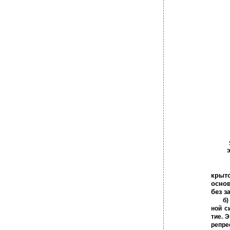
э
крыт
осно
без з
б)
ной с
тие. 
репр