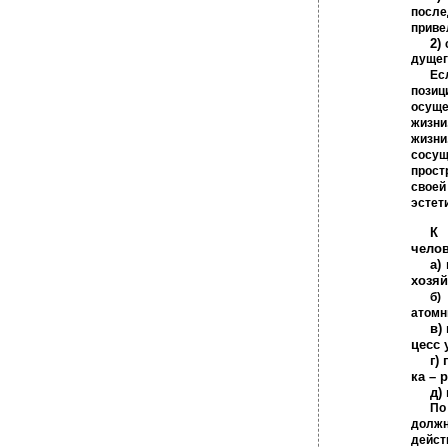
после
приве
2)
дущег
Ес
позиц
осуще
жизни
жизни
сосущ
прост
свое
эстет
К 
челов
а)
хозяй
б)
атомн
в)
цесс 
г)
ка – 
д)
По
должн
дейст