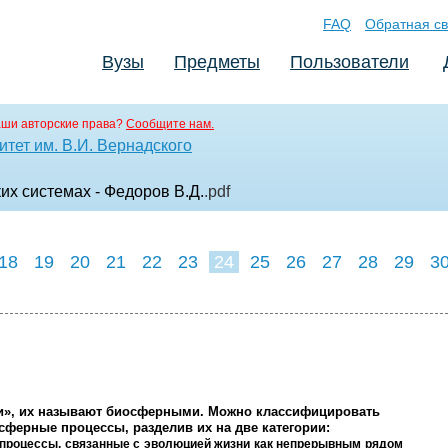
FAQ
Обратная св
Вузы
Предметы
Пользователи
аши авторские права?
Сообщите нам.
тет им. В.И. Вернадского
х системах - Федоров В.Д.
.pdf
18
19
20
21
22
23
24
25
26
27
28
29
3
и», их называют биосферными. Можно классифицировать
сферные процессы, разделив их на две категории:
процессы, связанные с эволюцией жизни как непрерывным рядом