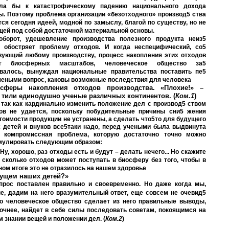
ела бы к катастрофическому падению национального дохода
ы. Поэтому проблема организации «безотходного» производ5 ства
тся сегодня идеей, модной по замыслу, благой по существу, но не
ей под собой достаточной материальной основы.
оборот, удешевление производства полезного продукта неиз5
 обостряет проблему отходов. И когда неспецифический, со5
вующий любому производству, процесс накопления этих отходов
иг биосферных масштабов, человеческое общество за5
валось, вынуждая национальные правительства поставить пе5
чеными вопрос, каковы возможные последствия для человека
сферы накопления отходов производства. «Плохие!» –
 тили единодушно ученые различных континентов. (
Ком.1
)
 так как кардинально изменить положение дел с производ5 ством
ов не удается, поскольку побудительные причины сни5 жения
тоимости продукции не устранены, а сделать что5то для будущего
 детей и внуков все5таки надо, перед учеными была выдвинута
 компромиссная проблема, которую достаточно точно можно
улировать следующим образом:
Ну, хорошо, раз отходы есть и будут – делать нечего... Но скажите
, сколько отходов может поступать в биосферу без того, чтобы в
ном итоге это не отразилось на нашем здоровье
ущем наших детей?»
прос поставлен правильно и своевременно. Но даже когда мы,
е, дадим на него вразумительный ответ, еще совсем не очевид5
то человеческое общество сделает из него правильные выводы,
точнее, найдет в себе силы последовать советам, покоящимся на
м знании вещей и положении дел. (
Ком.2
)