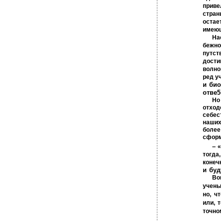
прив
стран
остае
имеющ
На
бежно
путст
дост
волно
ред у
и
био
отве5
Но
отход
себес
наших
более
сформ
–
«
тогда
конеч
и
буд
Во
учены
но, ч
или, 
точно