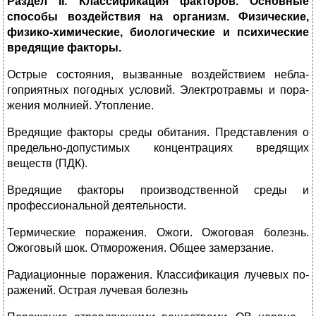
Раздел I
I
. Классификация факторов. Основные
способы воздейс­твия на организм. Физические,
физико-химические, биологические и психические
вредящие факторы.
Острые состояния, выз­ванные воздействием небла­
гоприятных погодных усло­вий. Электротравмы и пора­
жения молнией. Утопле­ние.
Вредящие факторы среды обитания. Представления о
предельно-допустимых концентрациях вредящих
веществ (ПДК).
Вредящие факторы производственной среды и
профессиональной деятельности.
Термические поражения. Ожоги. Ожоговая болезнь.
Ожоговый шок. Отморожения. Общее замерзание.
Радиационные поражения. Классификация лучевых по­
ражений. Острая лучевая болезнь