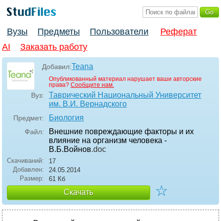
Вузы
Предметы
Пользователи
Реферат
AI
Заказать работу
Teana
Добавил:
Опубликованный материал нарушает ваши авторские
права?
Сообщите нам.
Таврический Национальный Университет
Вуз:
им. В.И. Вернадского
Биология
Предмет:
Внешние повреждающие факторы и их
Файл:
влияние на организм человека -
В.Б.Войнов
.doc
Скачиваний:
17
Добавлен:
24.05.2014
Размер:
61 Кб
☆
Скачать