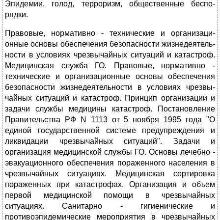
Эпидемии, голод, терро­ризм, общественные беспо­
рядки.
Правовые, нормативно - технические и организаци­
онные основы обеспечения безопасности жизнедеятель­
ности в условиях чрезвы­чайных ситуаций и катаст­роф.
Медицинская служба ГО. Правовые, нормативно -
технические и организационные осно­вы обеспечения
безопасности жизнедеятельности в условиях чрезвы­
чайных ситуаций и катастроф. Принцип организации и
задачи службы медицины катастроф. Постановление
Правительства РФ N 1113 от 5 ноября 1995 года "О
единой государственной системе предупреждения и
ликвидации чрезвычайных ситуаций". Задачи и
организация меди­цинской службы ГО. Основы лечебно -
эвакуационного обеспечения пораженного населения в
чрезвычайных ситуациях. Медицинская сор­тировка
пораженных при катастрофах. Организация и объем
первой медицинской помощи в чрезвычайных
ситуациях. Санитарно - гигиени­ческие и
противоэпидемические мероприятия в чрезвычайных