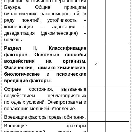
Принцип устойчивого неравновесия
Бауэра. Общие принципы
биологических закономерностей в
ряду понятий: устойчивость –
компенсация – адаптация –
дезадаптация (декомпенсация) –
болезнь.
Раздел
I
I. Классификация
факторов. Основные способы
воздейс­твия на организм.
4
Физические, физико-химические,
биологические и психические
вредящие факторы.
Острые состояния, выз­ванные
воздействием небла­гоприятных
погодных усло­вий. Электротравмы и
пора­жения молнией. Утопле­ние.
Вредящие факторы среды обитания.
Вредящие факторы