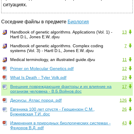
ситуаци­ях.
Соседние файлы в предмете
Биология
Handbook of genetic algorithms. Applications (Vol. 1) -
13
Hartl D.L, Jones E.W..djvu
Handbook of genetic algorithms. Complex coding
7
systems (Vol. 3) - Hartl D.L, Jones E.W..djvu
Medical terminology, an illustrated guide.djvu
11
Primer on Molecular Genetics.pdf
12
What Is Death - Tyler Volk.pdf
19
Внешние повреждающие факторы и их влияние на
17
организм человека - В.Б.Войнов.doc
Дискусы. Атлас пород..pdf
126
Евгеника 100 лет спустя - Гершензон С.М.,
26
Бужневская Т.И..doc
Изменения в природных биологических системах -
43
Федоров В.Д..pdf