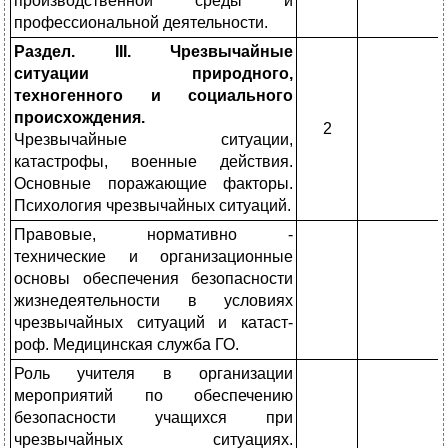
производственной среды и
профессиональной деятельности.
Раздел.
I
II. Чрезвычайные
ситуации природного,
техногенного и социального
происхождения.
2
Чрезвычайные ситуа­ции,
катастрофы, военные действия.
Основные поражающие факторы.
Психо­логия чрезвычайных ситуа­ций.
Правовые, нормативно -
технические и организаци­онные
основы обеспечения безопасности
жизнедеятель­ности в условиях
чрезвы­чайных ситуаций и катаст­
роф. Медицинская служба ГО.
Роль учителя в органи­зации
мероприятий по обес­печению
безопасности уча­щихся при
чрезвычайных си­туациях.