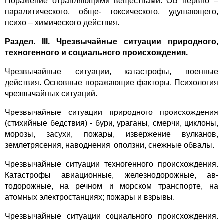
Поражение отравляющими веществами. ОВ нервно –
паралитического, обще- токсического, удушающего,
психо – химического дейс­твия.
Раздел. II
I
. Чрезвычайные ситуации природного,
техногенного и социального происхождения.
Чрезвычайные ситуа­ции, катастрофы, военные
действия. Основные поражающие факторы. Психо­логия
чрезвычайных ситуа­ций.
Чрезвычайные ситуа­ции природного происхожде­ния
(стихийные бедствия) - бури, ураганы, смерчи, циклоны,
морозы, засухи, пожары, извержение вулка­нов,
землетрясения, навод­нения, оползни, снежные обвалы.
Чрезвычайные ситуации техногенного происхожде­ния.
Катастрофы авиацион­ные, железнодорожные, ав­
тодорожные, на речном и морском транспорте, на
атомных электростанциях; пожары и взрывы.
Чрезвычайные ситуации социального происхождения.