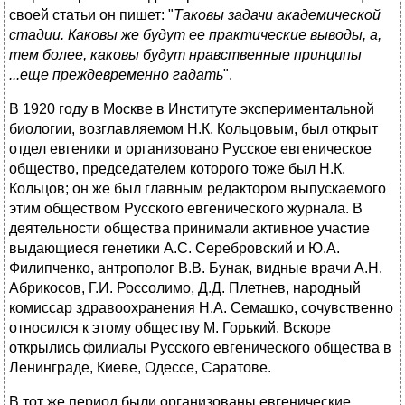
своей статьи он пишет: "
Таковы задачи академической
стадии. Каковы же будут ее практические выводы, а,
тем более, каковы будут нравственные принципы
...еще преждевременно гадать
".
В 1920 году в Москве в Институте экспериментальной
биологии, возглавляемом Н.К. Кольцовым, был открыт
отдел евгеники и организовано Русское евгеническое
общество, председателем которого тоже был Н.К.
Кольцов; он же был главным редактором выпускаемого
этим обществом Русского евгенического журнала. В
деятельности общества принимали активное участие
выдающиеся генетики А.С. Серебровский и Ю.А.
Филипченко, антрополог В.В. Бунак, видные врачи А.Н.
Абрикосов, Г.И. Россолимо, Д.Д. Плетнев, народный
комиссар здравоохранения Н.А. Семашко, сочувственно
относился к этому обществу М. Горький. Вскоре
открылись филиалы Русского евгенического общества в
Ленинграде, Киеве, Одессе, Саратове.
В тот же период были организованы евгенические