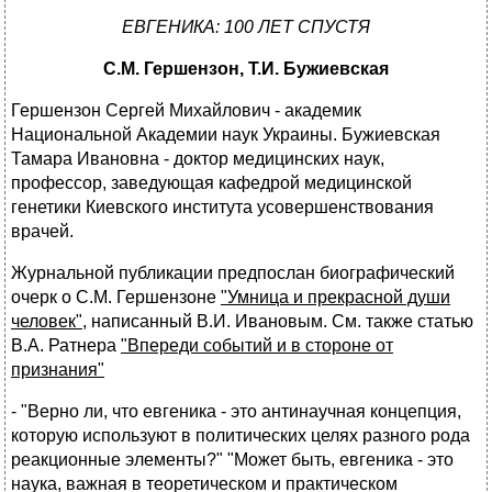
ЕВГЕНИКА: 100 ЛЕТ СПУСТЯ
С.М. Гершензон, Т.И. Бужиевская
Гершензон Сергей Михайлович - академик
Национальной Академии наук Украины. Бужиевская
Тамара Ивановна - доктор медицинских наук,
профессор, заведующая кафедрой медицинской
генетики Киевского института усовершенствования
врачей.
Журнальной публикации предпослан биографический
очерк о С.М. Гершензоне
"Умница и прекрасной души
человек"
, написанный В.И. Ивановым. См. также статью
В.А. Ратнера
"Впереди событий и в стороне от
признания"
- "Верно ли, что евгеника - это антинаучная концепция,
которую используют в политических целях разного рода
реакционные элементы?" "Может быть, евгеника - это
наука, важная в теоретическом и практическом