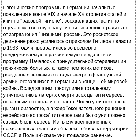
Евгенические программы в Германии начались с
появления в конце ХIХ и начале ХХ столетия статей и
книг по "расовой гигиене", восхвалявших "истинно
германскую высшую расу" и призывавших оградить ее
от загрязнения "низшими" расами. Это расистское
движение резко усилилось с приходом Гитлера к власти
в 1933 году и превратилось во всемерно
поддерживаемую и развиваемую государством
программу. Началось с принудительной стерилизации
психически больных, а также немногих метисов,
рожденных немками от солдат-негров французской
армии, оказавшихся в Германии в конце 1-ой мировой
войны. Вслед за этим приступили к тотальному
уничтожению в лагерях смерти всех цыган и евреев,
независимо от пола и возраста. Число уничтоженных
цыган неизвестно, а в ходе "окончательного решения
еврейского вопроса" гитлеровцами было уничтожено
свыше 6 млн евреев. Из тысяч военнопленных
(захваченных, главным образом, в боях на территории
СССР и Польши) сразу уничтожались раненые,