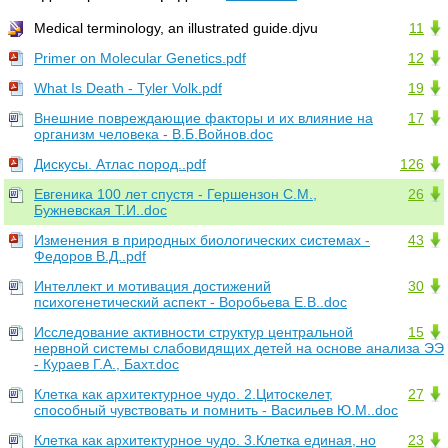
Medical terminology, an illustrated guide.djvu
11
Primer on Molecular Genetics.pdf
12
What Is Death - Tyler Volk.pdf
19
Внешние повреждающие факторы и их влияние на
17
организм человека - В.Б.Войнов.doc
Дискусы. Атлас пород..pdf
126
Евгеника 100 лет спустя - Гершензон С.М.,
26
Бужневская Т.И..doc
Изменения в природных биологических системах -
43
Федоров В.Д..pdf
Интеллект и мотивация достижений
30
психогенетический аспект - Воробьева Е.В..doc
Исследование активности структур центральной
15
нервной системы слабовидящих детей на основе анализа ЭЭ
- Кураев Г.А., Бахт.doc
Клетка как архитектурное чудо. 2.Цитоскелет,
27
способный чувствовать и помнить - Васильев Ю.М..doc
Клетка как архитектурное чудо. 3.Клетка единая, но
23