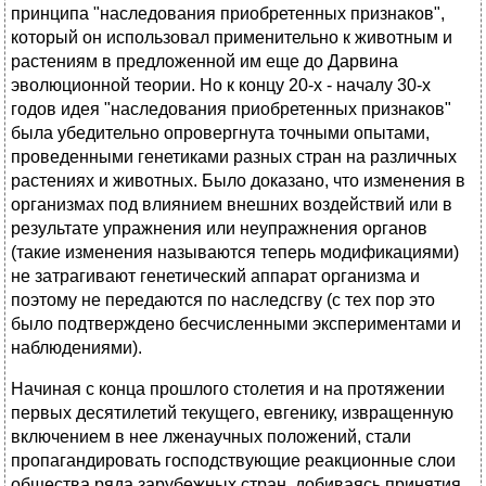
принципа "наследования приобретенных признаков",
который он использовал применительно к животным и
растениям в предложенной им еще до Дарвина
эволюционной теории. Но к концу 20-х - началу 30-х
годов идея "наследования приобретенных признаков"
была убедительно опровергнута точными опытами,
проведенными генетиками разных стран на различных
растениях и животных. Было доказано, что изменения в
организмах под влиянием внешних воздействий или в
результате упражнения или неупражнения органов
(такие изменения называются теперь модификациями)
не затрагивают генетический аппарат организма и
поэтому не передаются по наследсгву (с тех пор это
было подтверждено бесчисленными экспериментами и
наблюдениями).
Начиная с конца прошлого столетия и на протяжении
первых десятилетий текущего, евгенику, извращенную
включением в нее лженаучных положений, стали
пропагандировать господствующие реакционные слои
общества ряда зарубежных стран, добиваясь принятия