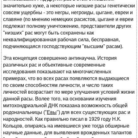
значительно хуже, а некоторые низшие расы генетически
совсем ущербны - это негры, негроиды, цыгане, евреи и
славяне (по мнению немецких расистов, цыгане и евреи
подлежат полному уничтожению, представители других
"низших" рас могут быть сохранены как
неквалифицированная рабочая сила, бесправная,
подчиняющаяся господствующим "высшим" расам).
Эта концепция совершенно антинаучна. История
различных рас и объективные современные
исследования показывают на многочисленных
примерах, что во всех расах появляются выдающиеся
по своим способностям личности, и число таких
личностей возрастает по мере улучшения условий жизни
данной расы. Волее того, на основании изучения
митохондриальной ДНК показана возможность общей
родоначальницы ("
Евы
") для всех существующих рас и
народностей. Как правильно писал в 1929 году Н.К.
Кольцов, опираясь на имевшиеся уже тогда обширные
научные данные, для выявления врожденных талантов