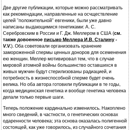
Две другие публикации, которые можно рассматривать
как рекомендации, направленные на осчществление
целей "положительной" евгеники, были уже давно
написаны выдающимися генетиками: А. С.
Серебровским в России и Г. Дж. Меллером в США (
см.
также довоенное
письмо Меллера И.В. Сталину
-
V.V.
). Оба советовали организовать хранение
замороженной спермы ценных доноров для осеменения
ею женщин. Меллер мотивировал тем, что в случае
мировой атомной войны большинство оставшихся в
живых мужчин будут стерилизованы радиацией, и
потребность в жизнеспособной сперме будет очень
велика. Но оба автора готовили публикации в те годы,
когда медицинская генетика и вообще генетика человека
делали только первые шаги.
Теперь положение кардинально изменилось. Накоплено
много сведений, в частности, о генетических основах
одаренности человека; эта основа оказалась полигенной
состоящей, как уже говорилось, из случайного сочетания