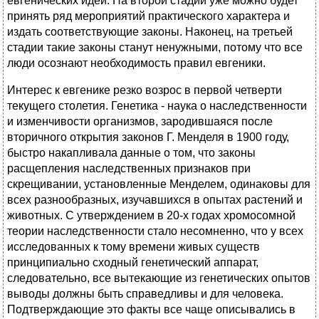
евгенических идей. На второй стадии уже можно будет
принять ряд мероприятий практического характера и
издать соответствующие законы. Наконец, на третьей
стадии такие законы станут ненужными, потому что все
люди осознают необходимость правил евгеники.
Интерес к евгенике резко возрос в первой четверти
текущего столетия. Генетика - наука о наследственности
и изменчивости организмов, зародившаяся после
вторичного открытия законов Г. Менделя в 1900 году,
быстро накапливала данные о том, что законы
расщепления наследственных признаков при
скрещивании, установленные Менделем, одинаковы для
всех разнообразных, изучавшихся в опытах растений и
животных. С утверждением в 20-х годах хромосомной
теории наследственности стало несомненно, что у всех
исследованных к тому времени живых существ
принципиально сходный генетический аппарат,
следовательно, все вытекающие из генетических опытов
выводы должны быть справедливы и для человека.
Подтверждающие это факты все чаще описывались в