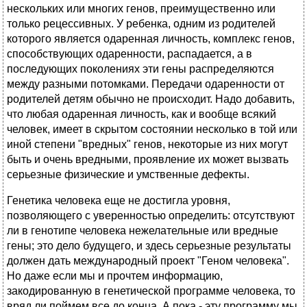
нескольких или многих генов, преимущественно или
только рецессивных. У ребенка, одним из родителей
которого является одаренная личность, комплекс генов,
способствующих одаренности, распадается, а в
последующих поколениях эти гены распределяются
между разными потомками. Передачи одаренности от
родителей детям обычно не происходит. Надо добавить,
что любая одаренная личность, как и вообще всякий
человек, имеет в скрытом состоянии несколько в той или
иной степени "вредных" генов, некоторые из них могут
быть и очень вредными, проявление их может вызвать
серьезные физические и умственные дефекты.
Генетика человека еще не достигла уровня,
позволяющего с уверенностью определить: отсутствуют
ли в генотипе человека нежелательные или вредные
гены; это дело будущего, и здесь серьезные результаты
должен дать международный проект "Геном человека".
Но даже если мы и прочтем информацию,
закодированную в генетической программе человека, то
вряд ли поймем все до конца. А пока - эту программу мы