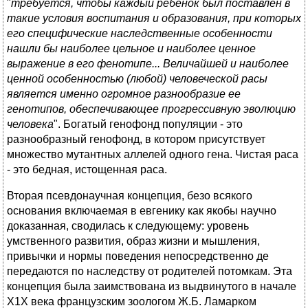
"
требуется, чтобы каждый ребенок был поставлен в
такие условия воспитания и образования, при которых
его специфические наследственные особенности
нашли бы наиболее цельное и наиболее ценное
выражение в его фенотипе... Величайшей и наиболее
ценной особенностью (любой) человеческой расы
является именно огромное разнообразие ее
генотипов, обеспечивающее прогрессивную эволюцию
человека
". Богатый генофонд популяции - это
разнообразный генофонд, в котором присутствует
множество мутантных аллелей одного гена. Чистая раса
- это бедная, истощенная раса.
Вторая псевдонаучная концепция, безо всякого
основания включаемая в евгенику как якобы научно
доказанная, сводилась к следующему: уровень
умственного развития, образ жизни и мышления,
привычки и нормы поведения непосредственно де
передаются по наследству от родителей потомкам. Эта
концепция была заимствована из выдвинутого в начале
Х1Х века французским зоологом Ж.Б. Ламарком