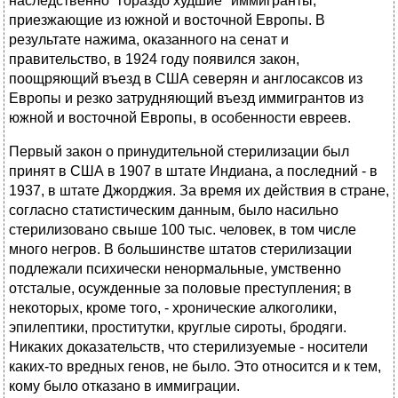
наследственно "гораздо худшие" иммигранты,
приезжающие из южной и восточной Европы. В
результате нажима, оказанного на сенат и
правительство, в 1924 году появился закон,
поощряющий въезд в США северян и англосаксов из
Европы и резко затрудняющий въезд иммигрантов из
южной и восточной Европы, в особенности евреев.
Первый закон о принудительной стерилизации был
принят в США в 1907 в штате Индиана, а последний - в
1937, в штате Джорджия. За время их действия в стране,
согласно статистическим данным, было насильно
стерилизовано свыше 100 тыс. человек, в том числе
много негров. В большинстве штатов стерилизации
подлежали психически ненормальные, умственно
отсталые, осужденные за половые преступления; в
некоторых, кроме того, - хронические алкоголики,
эпилептики, проститутки, круглые сироты, бродяги.
Никаких доказательств, что стерилизуемые - носители
каких-то вредных генов, не было. Это относится и к тем,
кому было отказано в иммиграции.