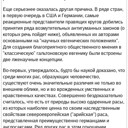
Еще серьезнее оказалась другая причина. В ряде стран,
в первую очередь в США и Германии, самые
реакционные представители правящих кругов добились
принятия ряда возмутительных антигуманных законов (о
которых речь пойдет ниже), объявленных их авторами
основанными на "научных евгенических положениях".
Для создания благоприятного общественного мнения в
"классическую" гальтоновскую евгенику были встроены
две лженаучные концепции.
Во-первых, утверждалось, будто бы наукой доказано, что
среди многих рас, образующих человечество,
существуют очень значительные различия не только во
внешнем облике, но и во врожденных умственных и
нравственных качествах. Совершенно бездоказательно
считалось, что есть от природы высоко одаренные расы,
из которых наиболее ценна по своим наследственным
свойствам североевропейская ("арийская") раса,
представленная преимущественно германцами и
англосаксами. Ряд других рас в этом отношении