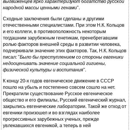
выдвиженцев ярко характеризуют богатство русской
народной массы ценными генами
".
Сходные заключения были сделаны и другими
отечественными специалистами. При этом Н.К. Кольцов
и его коллеги, в противоположность некоторым
тогдашним зарубежным генетикам, пренебрегавшим
ролью факторов внешней среды в развитии человека,
подчеркивали значение этих факторов. Так, Н.К. Кольцов
писал: "
Было бы преступлением со стороны евгеники
недооценивать значение социальной гигиены,
физической культуры и воспитания
".
К концу 20-х годов евгеническое движение в СССР
пошло на убыль и постепенно совсем сошло на нет.
Прекратили существование Русское евгеническое
общество и его филиалы, Русский евгенический журнал,
закрылись евгенические лаборатории. Такой же отход от
евгеники произошел и во взглядах наиболее
прогрессивных зарубежных ученых, прежде
увлекавшихся евгеникой, а теперь в ней