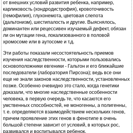
от внешних условий развития ребенка, например,
карликовость (хондродистрофия), кровоточивость
(гемофилия), глухонемота, цветовая слепота
(дальтонизм), шестипалость и другие. Выяснялось,
доминантен или рецессивен изучаемый дефект, обязан
ли он мутации гена, локализованного в половой
хромосоме или в аутосоме и т.д.
Эти работы показали несостоятельность приемов
изучения наследственности, которыми пользовались
основоположники евгеники - Гальтон и его ближайшие
последователи (лаборатория Пирсона); ведь все они
еще не знали законов наследственности, установленных
позже. Особенно очевидно это стало, когда генетики
доказали, что многие наследственные особенности
человека, в первую очередь те, что касаются его
умственных способностей, не моногенны, а полигенны,
т. е. определяются взаимодействием нескольких генов,
причем проявление этих генов в фенотипе в очень
большой степени зависит от условий, в которых рос,
развивался и воспитывался ребенок.