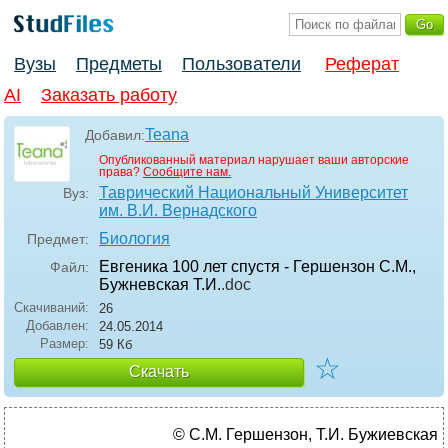
Вузы
Предметы
Пользователи
Реферат
AI
Заказать работу
Teana
Добавил:
Опубликованный материал нарушает ваши авторские
права?
Сообщите нам.
Таврический Национальный Университет
Вуз:
им. В.И. Вернадского
Биология
Предмет:
Евгеника 100 лет спустя - Гершензон С.М.,
Файл:
Бужневская Т.И.
.doc
Скачиваний:
26
Добавлен:
24.05.2014
Размер:
59 Кб
☆
Скачать
© С.М. Гершензон, Т.И. Бужиевская