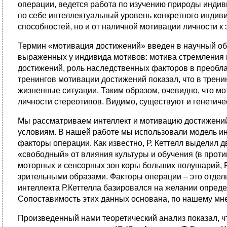
операции, ведется работа по изучению природы индив
по себе интеллектуальный уровень конкретного индиви
способностей, но и от наличной мотивации личности к
Термин «мотивация достижений» введен в научный оби
выраженных у индивида мотивов: мотива стремления 
достижений, роль наследственных факторов в преобла
тренингов мотивации достижений показал, что в трен
жизненные ситуации. Таким образом, очевидно, что м
личности стереотипов. Видимо, существуют и генетич
Мы рассматриваем интеллект и мотивацию достижени
условиям. В нашей работе мы использовали модель инт
факторы операции. Как известно, Р. Кеттелл выделил 
«свободный» от влияния культуры и обучения (в про
моторных и сенсорных зон коры больших полушарий, 
зрительными образами. Факторы операции – это отдел
интеллекта Р.Кеттелла базировался на желании опреде
Сопоставимость этих данных основана, по нашему мнен
Произведенный нами теоретический анализ показал, ч