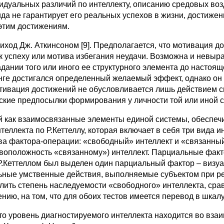
идуальных различий по интеллекту, описанию средовых воз
да не гарантирует его реальных успехов в жизни, достижен
 этим достижениям.
ход Дж. Аткинсоном [9]. Предполагается, что мотивация д
к успеху или мотива избегания неудачи. Возможна и невы
дании того или иного ее структурного элемента до настоя
инге достигался определенный желаемый эффект, однако он 
отивация достижений не обусловливается лишь действием 
еские предпосылки формирования у личности той или иной 
й как взаимосвязанные элементы единой системы, обеспе
еллекта по Р.Кеттеллу, которая включает в себя три вида 
два фактора-операции: «свободный» интеллект и «связанный»
тивоположность «связанному») интеллект. Парциальные фак
Р.Кеттеллом был выделен один парциальный фактор – виз
ьные умственные действия, выполняемые субъектом при ре
лить степень наследуемости «свободного» интеллекта, срав
ию, на том, что для обоих тестов имеется перевод в шкалу
то уровень диагностируемого интеллекта находится во вза