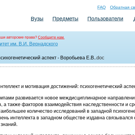
FAQ
Обратная св
Вузы
Предметы
Пользователи
аши авторские права?
Сообщите нам.
тет им. В.И. Вернадского
сихогенетический аспект - Воробьева Е.В.
.doc
нтеллект и мотивация достижений: психогенетический аспе
емпами развивается новое междисциплинарное направление 
в, а также факторов взаимодействия наследственности и 
Наибольшее количество исследований в западной психоген
ровень интеллекта в западном обществе издавна связывалс
 знаний.