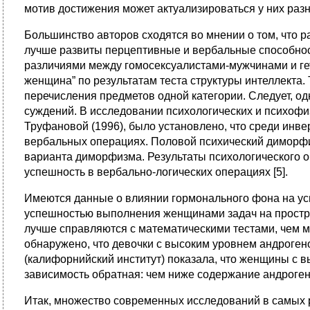
мотив достижения может актуализироваться у них разн
Большинство авторов сходятся во мнении о том, что 
лучше развиты перцептивные и вербальные способност
различиями между гомосексуалистами-мужчинами и ге
женщина” по результатам теста структуры интеллекта.
перечисления предметов одной категории. Следует, од
суждений. В исследовании психологических и психофи
Труфановой (1996), было установлено, что среди инв
вербальных операциях. Половой психический диморфи
варианта диморфизма. Результаты психологического о
успешность в вербально-логических операциях [5].
Имеются данные о влиянии гормонального фона на ус
успешностью выполнения женщинами задач на простра
лучше справляются с математическими тестами, чем м
обнаружено, что девочки с высоким уровнем андроген
(калифорнийский институт) показала, что женщины с 
зависимость обратная: чем ниже содержание андроген
Итак, множество современных исследований в самых р