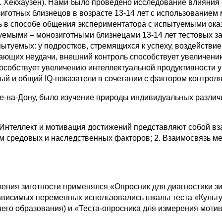
, Х. Хекхаузен). Нами было проведено исследование влияни
готных близнецов в возрасте 13-14 лет с использованием м
ль в способе общения экспериментатора с испытуемыми ок
уемыми – монозиготными близнецами 13-14 лет тестовых за
пытуемых: у подростков, стремящихся к успеху, воздейств
егающих неудачи, внешний контроль способствует увеличен
собствует увеличению интеллектуальной продуктивности у 
й и общий IQ-показатели в сочетании с фактором контроля 
ве-на-Дону, было изучение природы индивидуальных различ
Интеллект и мотивация достижений представляют собой вз
ем средовых и наследственных факторов; 2. Взаимосвязь 
ления зиготности применялся «Опросник для диагностики зи
 зависимых переменных использовались шкалы теста «Культу
шего образования) и «Теста-опросника для измерения моти