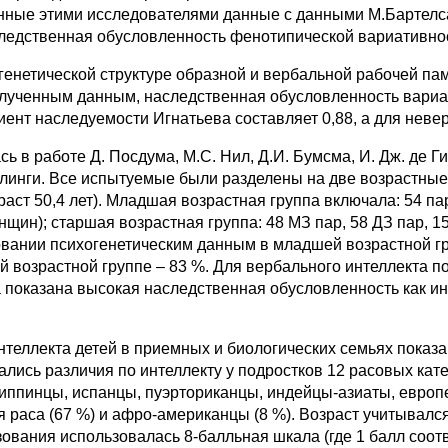
нные этими исследователями данные с данными М.Бартелса,
ледственная обусловленность фенотипической вариативност
 о генетической структуре образной и вербальной рабочей па
полученным данным, наследственная обусловленность вариа
нт наследуемости Игнатьева составляет 0,88, а для неверба
в работе Д. Посдума, М.С. Нил, Д.И. Бумсма, И. Дж. де Гиз
блинги. Все испытуемые были разделены на две возрастные
зраст 50,4 лет). Младшая возрастная группа включала: 54 п
нщин); старшая возрастная группа: 48 МЗ пар, 58 ДЗ пар, 1
овании психогенетическим данным в младшей возрастной г
 возрастной группе – 83 %. Для вербального интеллекта п
а показана высокая наследственная обусловленность как ин
теллекта детей в приемных и биологических семьях показа
вались различия по интеллекту у подростков 12 расовых кат
ппинцы, испанцы, пуэрториканцы, индейцы-азиаты, европе
я раса (67 %) и афро-американцы (8 %). Возраст учитывалс
азования использовалась 8-балльная шкала (где 1 балл соо