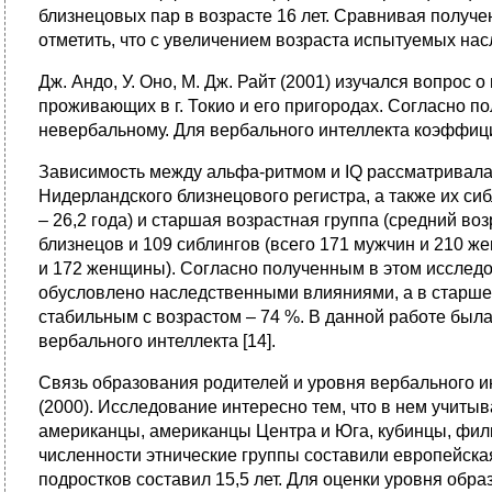
близнецовых пар в возрасте 16 лет. Сравнивая получе
отметить, что с увеличением возраста испытуемых нас
Дж. Андо, У. Оно, М. Дж. Райт (2001) изучался вопрос
проживающих в г. Токио и его пригородах. Согласно 
невербальному. Для вербального интеллекта коэффицие
Зависимость между альфа-ритмом и IQ рассматривалась 
Нидерландского близнецового регистра, а также их си
– 26,2 года) и старшая возрастная группа (средний во
близнецов и 109 сиблингов (всего 171 мужчин и 210 же
и 172 женщины). Согласно полученным в этом исслед
обусловлено наследственными влияниями, а в старшей
стабильным с возрастом – 74 %. В данной работе был
вербального интеллекта [14].
Связь образования родителей и уровня вербального ин
(2000). Исследование интересно тем, что в нем учиты
американцы, американцы Центра и Юга, кубинцы, фили
численности этнические группы составили европейска
подростков составил 15,5 лет. Для оценки уровня обр