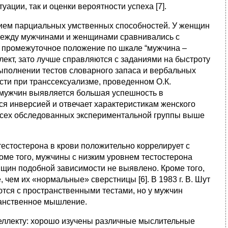
ации, так и оценки вероятности успеха [7].
итием парциальных умственных способностей. У женщин
 между мужчинами и женщинами сравнивались с
 промежуточное положение по шкале “мужчина –
лект, зато лучше справляются с заданиями на быстроту
 выполнении тестов словарного запаса и вербальных
ти при транссексуализме, проведенном О.К.
у мужчин выявляется большая успешность в
я инверсией и отвечает характеристикам женского
 всех обследованных экспериментальной группы выше
естостерона в крови положительно коррелирует с
ме того, мужчины с низким уровнем тестостерона
нщин подобной зависимости не выявлено. Кроме того,
ем их «нормальные» сверстницы [6]. В 1983 г. В. Шут
тся с пространственными тестами, но у мужчин
ранственное мышление.
теллекту: хорошо изучены различные мыслительные