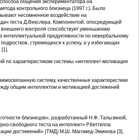
я способа общения экспериментатора на
етода контрольного близнеца (1997 г.). Было
азывают несомненное воздействие на
дач теста Д.Векслера. Компонентой, опосредующей
ие внешнего контроля способствует уменьшению
ию интеллектуальной продуктивности по невербальному
подростков, стремящихся к успеху, а у избегающих
[1].
ий по характеристикам системы «интеллект-мотивация
аимосвязанную систему, качественные характеристики
между общим интеллектом и мотивацией достижений
готности близнецов», разработанный Н.Ф. Талызиной,
рно-свободного теста на интеллект» Р.Кеттелла
вации достижений» (ТМД) М.Ш. Магомед-Эминова [3].