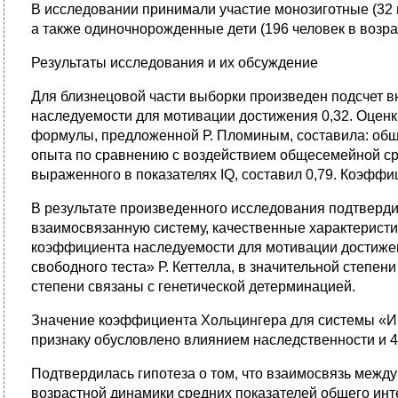
В исследовании принимали участие монозиготные (32 па
а также одиночнорожденные дети (196 человек в возраст
Результаты исследования и их обсуждение
Для близнецовой части выборки произведен подсчет в
наследуемости для мотивации достижения 0,32. Оцен
формулы, предложенной Р. Пломиным, составила: обще
опыта по сравнению с воздействием общесемейной ср
выраженного в показателях IQ, составил 0,79. Коэффи
В результате произведенного исследования подтверди
взаимосвязанную систему, качественные характеристи
коэффициента наследуемости для мотивации достижени
свободного теста» Р. Кеттелла, в значительной степ
степени связаны с генетической детерминацией.
Значение коэффициента Хольцингера для системы «Ин
признаку обусловлено влиянием наследственности и 
Подтвердилась гипотеза о том, что взаимосвязь межд
возрастной динамики средних показателей общего инт