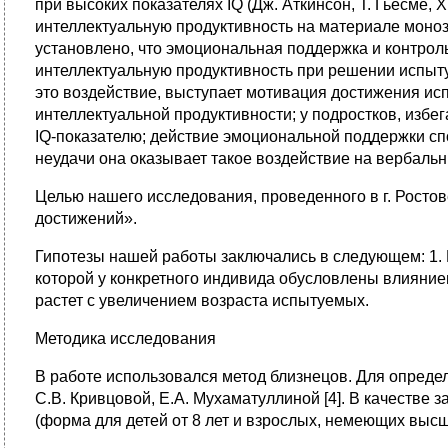
при высоких показателях IQ (Дж. Аткинсон, Т. Гьесме
интеллектуальную продуктивность на материале монози
установлено, что эмоциональная поддержка и контро
интеллектуальную продуктивность при решении испыт
это воздействие, выступает мотивация достижения ис
интеллектуальной продуктивности; у подростков, изб
IQ-показателю; действие эмоциональной поддержки спо
неудачи она оказывает такое воздействие на вербальны
Целью нашего исследования, проведенного в г. Росто
достижений».
Гипотезы нашей работы заключались в следующем: 1. 
которой у конкретного индивида обусловлены влияни
растет с увеличением возраста испытуемых.
Методика исследования
В работе использовался метод близнецов. Для опреде
С.В. Кривцовой, Е.А. Мухаматуллиной [4]. В качестве
(форма для детей от 8 лет и взрослых, немеющих выс