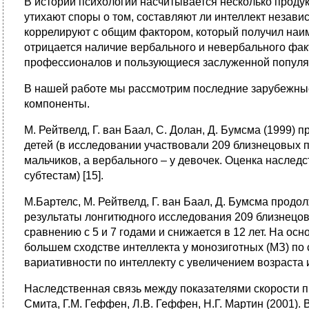
В истории психологии насчитывается несколько продук
утихают споры о том, составляют ли интеллект незави
коррелируют с общим фактором, который получил наим
отрицается наличие вербального и невербального факт
профессионалов и пользующиеся заслуженной популя
В нашей работе мы рассмотрим последние зарубежные
компоненты.
М. Рейтвелд, Г. ван Баал, С. Долан, Д. Бумсма (1999)
детей (в исследовании участвовали 209 близнецовых 
мальчиков, а вербального – у девочек. Оценка наследс
субтестам) [15].
М.Бартелс, М. Рейтвелд, Г. ван Баал, Д. Бумсма продо
результаты лонгитюдного исследования 209 близнецовых 
сравнению с 5 и 7 годами и снижается в 12 лет. На о
большем сходстве интеллекта у монозиготных (МЗ) по
вариативности по интеллекту с увеличением возраста 
Наследственная связь между показателями скорости пр
Смита, Г.М. Геффен, Л.В. Геффен, Н.Г. Мартин (2001)