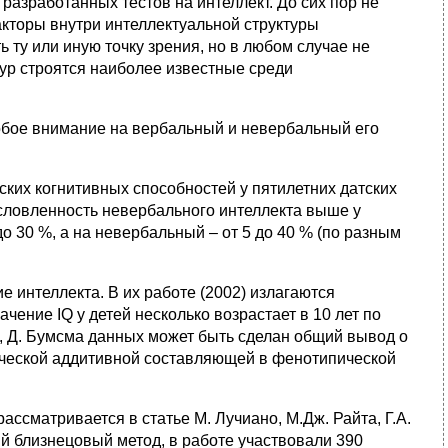
разработанных тестов на интеллект. До сих пор не
акторы внутри интеллектуальной структуры
ту или иную точку зрения, но в любом случае не
тур строятся наиболее известные среди
обое внимание на вербальный и невербальный его
еских когнитивных способностей у пятилетних датских
условленность невербального интеллекта выше у
о 30 %, а на невербальный – от 5 до 40 % (по разным
е интеллекта. В их работе (2002) излагаются
ачение IQ у детей несколько возрастает в 10 лет по
ом, Д. Бумсма данных может быть сделан общий вывод о
тической аддитивной составляющей в фенотипической
ссматривается в статье М. Лучиано, М.Дж. Райта, Г.А.
ий близнецовый метод, в работе участвовали 390