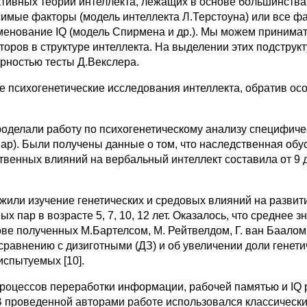
тивных теорий интеллекта, лежащих в основе большинства 
симые факторы (модель интеллекта Л.Терстоуна) или все ф
енование IQ (модель Спирмена и др.). Мы можем принимать 
оров в структуре интеллекта. На выделении этих подструк
рностью тесты Д.Векслера.
 психогенетические исследования интеллекта, обратив ос
 проделали работу по психогенетическому анализу специфич
пар). Были получены данные о том, что наследственная об
твенных влияний на вербальный интеллект составила от 9 д
лжили изучение генетических и средовых влияний на развити
пар в возрасте 5, 7, 10, 12 лет. Оказалось, что среднее зн
снове полученных М.Бартелсом, М. Рейтвелдом, Г. ван Баал
 сравнению с дизиготными (ДЗ) и об увеличении доли гене
испытуемых [10].
оцессов переработки информации, рабочей памятью и IQ ра
. В проведенной авторами работе использовался классическ