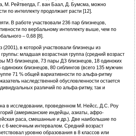
 М. Рейтвелда, Г. ван Баал, Д. Бумсма, можно
и по интеллекту продолжает расти [12].
мяти. В работе участвовали 236 пар близнецов,
тивности по вербальному интеллекту выше, чем по
льного – 0,68 [8].
 (2001), в которой участвовали близнецы из
 группы: младшая возрастная группа (средний возраст
ары МЗ близнецов, 73 пары ДЗ близнецов, 18 одиноких
5 одиноких близнецов, 80 сиблингов (всего 135 мужчин
руппе 71 % общей вариативности по альфа-ритму
оказатель наследственной обусловленности остается
дивидуальных различий по альфа-ритму, так и
на в исследовании, проведенном М. Нейсс, Д.С. Роу
егорий (американские индейцы, азиаты, афро-
йская раса, смешанные и др.). Две наибольшие по
я с 6-месячным интервалом. Средний возраст
тветствовал уровню образования в 8 классов или