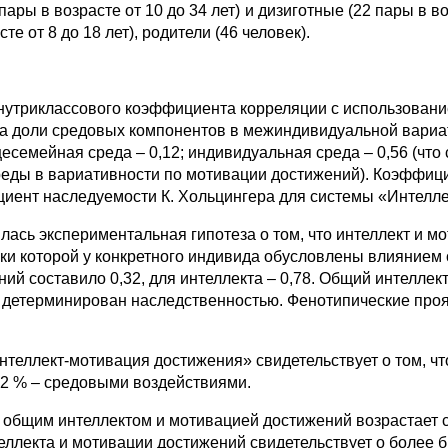
ры в возрасте от 10 до 34 лет) и дизиготные (22 пары в во
е от 8 до 18 лет), родители (46 человек).
нутриклассового коэффициента корреляции с использовани
ка доли средовых компонентов в межиндивидуальной вари
семейная среда – 0,12; индивидуальная среда – 0,56 (что
еды в вариативности по мотивации достижений). Коэффици
циент наследуемости К. Хольцингера для системы «Интелле
лась экспериментальная гипотеза о том, что интеллект и 
ки которой у конкретного индивида обусловлены влиянием
й составило 0,32, для интеллекта – 0,78. Общий интеллек
ени детерминирован наследственностью. Фенотипические пр
теллект-мотивация достижения» свидетельствует о том, чт
42 % – средовыми воздействиями.
у общим интеллектом и мотивацией достижений возрастает 
еллекта и мотивации достижений свидетельствует о более б