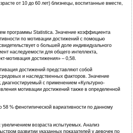
зрасте от 10 до 60 лет) близнецы, воспитанные вместе,
ем программы Statistica. Значение коэффициента
ативности по мотивации достижений с помощью
 свидетельствует о большей доле индивидуального
ент наследуемости для общего интеллекта,
кт-мотивация достижения» – 0,58.
мотивация достижений представляют собой
 средовых и наследственных факторов. Значение
т, диагностируемый с применением «Культурно-
оявления мотивации достижений также в определенной
о 58 % фенотипической вариативности по данному
с увеличением возраста испытуемых. Анализ
ыстром развитии указанных показателей у девочек по