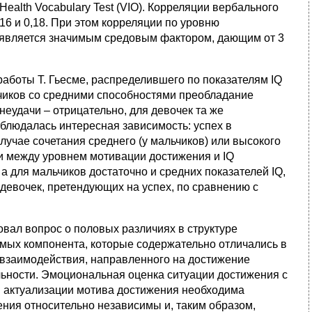
ealth Vocabulary Test (VIO). Корреляции вербального
,16 и 0,18. При этом корреляции по уровню
, является значимым средовым фактором, дающим от 3
аботы Т. Гьесме, распределившего по показателям IQ
ьчиков со средними способностями преобладание
еудачи – отрицательно, для девочек та же
аблюдалась интересная зависимость: успех в
случае сочетания среднего (у мальчиков) или высокого
ии между уровнем мотивации достижения и IQ
а для мальчиков достаточно и средних показателей IQ,
 девочек, претендующих на успех, по сравнению с
вал вопрос о половых различиях в структуре
мых компонента, которые содержательно отличались в
 взаимодействия, направленного на достижение
льности. Эмоциональная оценка ситуации достижения с
ля актуализации мотива достижения необходима
ния относительно независимы и, таким образом,