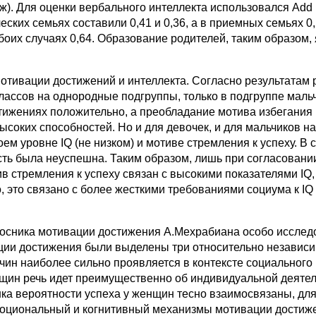
ж). Для оценки вербального интеллекта использовался Add H
еских семьях составили 0,41 и 0,36, а в приемных семьях 0
оих случаях 0,64. Образование родителей, таким образом
тивации достижений и интеллекта. Согласно результатам р
классов на однородные подгруппы, только в подгруппе мал
тижениях положительно, а преобладание мотива избегания н
ысоких способностей. Но и для девочек, и для мальчиков н
м уровне IQ (не низком) и мотиве стремления к успеху. В 
ость была неуспешна. Таким образом, лишь при согласован
в стремления к успеху связан с высокими показателями IQ, 
, это связано с более жесткими требованиями социума к IQ
осника мотивации достижения А.Мехрабиана особо исследо
ации достижения были выделены три относительно независи
чин наиболее сильно проявляется в контексте социального
енщин речь идет преимущественно об индивидуальной деяте
енка вероятности успеха у женщин тесно взаимосвязаны, д
моциональный и когнитивный механизмы мотивации достиже