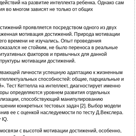
действий на развитие интеллекта ребенка. Однако сам
ия во многом зависят не только от общих
остижений проявляется посредством одного из двух
раженная мотивация достижений. Природа мотивации
щего времени не изучались. Опыт проведения
оказался не стойким, не было переноса в реальные
ситуативных факторов и привычных для данной
структуры мотивации достижений.
чивающей личности успешную адаптацию к жизненным
интеллектуальных способностей: общие, парциальные и
. Тест Кеттелла на интеллект, диагностирует именно
торы определяются уровнем развития отдельных
уализации, способствующий манипулированию
шении конкретных тестовых задач [2]. Выбор модели
нив ее с оценкой наследуемости по тесту Д.Векслера.
 IQ.
имосвязи с высотой мотивации достижений, особенно,