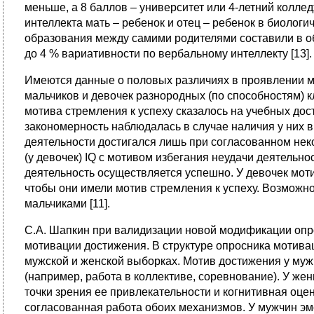
меньше, а 8 баллов – университет или 4-летний коллед
интеллекта мать – ребенок и отец – ребенок в биологич
образования между самими родителями составили в об
до 4 % вариативности по вербальному интеллекту [13].
Имеются данные о половых различиях в проявлении мо
мальчиков и девочек разнородных (по способностям) 
мотива стремления к успеху сказалось на учебных дос
закономерность наблюдалась в случае наличия у них в
деятельности достигался лишь при согласованном некое
(у девочек) IQ c мотивом избегания неудачи деятельн
деятельность осуществляется успешно. У девочек моти
чтобы они имели мотив стремления к успеху. Возможно
мальчиками [11].
С.А. Шапкин при валидизации новой модификации опр
мотивации достижения. В структуре опросника мотив
мужской и женской выборках. Мотив достижения у муж
(например, работа в коллективе, соревнование). У ж
точки зрения ее привлекательности и когнитивная оц
согласованная работа обоих механизмов. У мужчин э