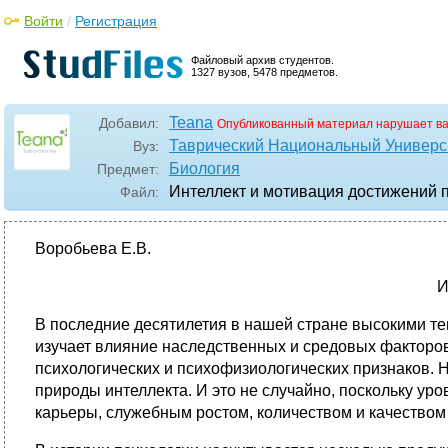
Войти
/
Регистрация
Файловый архив студентов.
1327 вузов, 5478 предметов.
Teana
Добавил:
Опубликованный материал нарушает в
Таврический Национальный Универси
Вуз:
Биология
Предмет:
Интеллект и мотивация достижений п
Файл:
Воробьева Е.В.
И
В последние десятилетия в нашей стране высокими т
изучает влияние наследственных и средовых факторо
психологических и психофизиологических признаков. 
природы интеллекта. И это не случайно, поскольку у
карьеры, служебным ростом, количеством и качеством