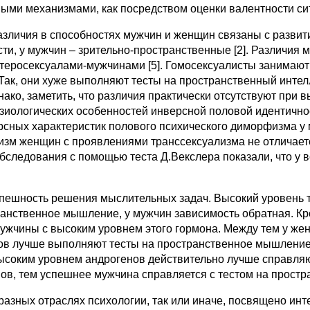
ыми механизмами, как посредством оценки валентности ситу
различия в способностях мужчин и женщин связаны с разв
и, у мужчин – зрительно-пространственные [2]. Различия
теросексуалами-мужчинами [5]. Гомосексуалисты занимают
 Так, они хуже выполняют тесты на пространственный интел
нако, заметить, что различия практически отсутствуют при
зиологических особенностей инверсной половой идентичнос
ерсных характеристик полового психического диморфизма 
зм женщин с проявлениями транссексуализма не отличаетс
бследования с помощью теста Д.Векслера показали, что у
пешность решения мыслительных задач. Высокий уровень т
нственное мышление, у мужчин зависимость обратная. Кро
ужчины с высоким уровнем этого гормона. Между тем у же
ов лучше выполняют тесты на пространственное мышление, ч
высоким уровнем андрогенов действительно лучше справляю
ов, тем успешнее мужчина справляется с тестом на прост
азных отраслях психологии, так или иначе, посвящено ин