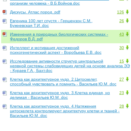
организм человека - В.Б.Войнов.doc
Дискусы. Атлас пород..pdf
126
Евгеника 100 лет спустя - Гершензон С.М.,
26
Бужневская Т.И..doc
Изменения в природных биологических системах -
43
Федоров В.Д..pdf
Интеллект и мотивация достижений
30
психогенетический аспект - Воробьева Е.В..doc
Исследование активности структур центральной
15
нервной системы слабовидящих детей на основе анализа ЭЭ
- Кураев Г.А., Бахт.doc
Клетка как архитектурное чудо. 2.Цитоскелет,
27
способный чувствовать и помнить - Васильев Ю.М..doc
Клетка как архитектурное чудо. 3.Клетка единая, но
23
делимая - Васильев Ю.М..doc
Клетка как архитектурное чудо. 4.Натяжения
28
цитоскелета контролируют архитектуру клетки и тканей -
Васильев Ю.М..doc