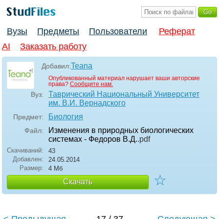
Вузы
Предметы
Пользователи
Реферат
AI
Заказать работу
Teana
Добавил:
Опубликованный материал нарушает ваши авторские
права?
Сообщите нам.
Таврический Национальный Университет
Вуз:
им. В.И. Вернадского
Биология
Предмет:
Изменения в природных биологических
Файл:
системах - Федоров В.Д.
.pdf
Скачиваний:
43
Добавлен:
24.05.2014
Размер:
4 Мб
☆
Скачать