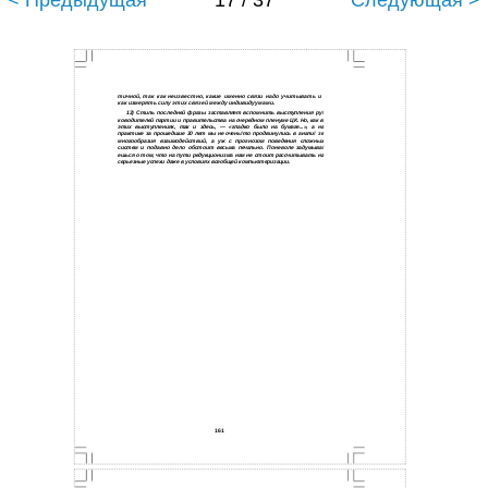
< Предыдущая
17 / 37
Следующая >
тичной, так как неизвестно, какие именно связи надо учитывать и
как измерять силу этих связей между индивидуумами.
13) Стиль последней фразы заставляет вспомнить выступления ру!
ководителей партии и правительства на очередном пленуме ЦК. Но, как в
этих выступлениях, так и здесь, — «гладко было на бумаге...», а на
практике за прошедшие 30 лет мы не очень!то продвинулись в анали! зе
многообразия взаимодействий, а уж с прогнозом поведения сложных
систем и подавно дело обстоит весьма печально. Поневоле задумыва!
ешься о том, что на пути редукционизма нам не стоит рассчитывать на
серьезные успехи даже в условиях всеобщей компьютеризации.
161