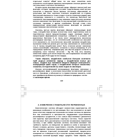
отдельных локусах общий запас тех или иных элементов мало
изменяется и в интервале времени, соизмеримом с жизнью данного типа
системы, может считаться постоянным.
Вторую группу факторов внешней среды образуют внесистем5 ные
факторы, которые определяют условия существования конк5 ретных
экосистем в пределах более крупных системных образований, не
испытывая при этом заметного ответного воздействия со стороны
биотической компоненты. К ним следует отнести солнечную радиа5 цию,
температуру, влажность и соленость. Но поскольку биотичес5 кая
компонента эволюционировала под влиянием параллельного развития
жизни и изменения этих факторов, то она хорошо при5 способилась к их
сезонным, годичным и другим колебаниям. Вслед5 ствие этого
периодические флюктуации внесистемных факторов не угрожают
существованию экологических систем.
Наконец, третью группу факторов образуют возмущающие фак5
торы, к воздействию которых экосистемы мало подготовлены (или не
подготовлены вовсе) предшествующим ходом эволюции видов и
предысторией формирования конкретных сообществ в условиях оп5
ределенных биотопов. К их числу могут принадлежать физически
разнородные факторы, но их отличительной особенностью оказыва5
ется внезапность (в геологическом масштабе времени) воздействия,
вызванная необычно резким для системы изменением их интенсивно5
сти. К такому воздействию может быть отнесено резкое изменение
запаса какого5либо «обычного» элемента в локусе (например, N и Р,
породивших проблему эвтрофикации), или обычно редкого элемен5 та
(например, соли тяжелых металлов – Hg, Pb, Cd), или, наконец,
появление нового для жизни вещества, синтезированного челове5 ком
(например, ДДТ, РСВ и другие пестициды).
Таким образом, воздействие необычно больших количеств
при5 родных элементов наряду с воздействием малых доз
новых, создан5 ных человеком веществ образует совокупность
возмущающих фак5 торов, к воздействию которых экосистемы
оказались не подготовле5 ны всем ходом их эволюции.
Именно интенсификацией возмущающих факторов, связанных с
разнообразием форм и усилением масштабов человеческой деятель5
ности в биосфере, и объясняется та первостепенная важность, кото5
рую приобрела проблема изучения устойчивости природных систем
настоящее время.
в
169
2. ИЗМЕРЕНИЕ СТАБИЛЬНОСТИ ПЕРЕМЕННЫХ
Биологическая система обладает множеством характеристик, от5
ражающих особенности ее организации. Все они изменяются во вре5
мени и поэтому определяют изменение состояния системы во времени.
Все они изменяются в пространстве, поддерживая существование
разнообразных градиентов, и тем самым обусловливают динамичес5
кий характер пространственной структуры системы. Такие характе5
ристики могут быть рассмотрены в качестве независимых переменных
системы, и при любом изучении системы постоянно возникает по5
требность оценить их поведение во времени и (или) в пространстве.
Иными словами, должны существовать способы, позволяющие оце5
нить поведение отдельных переменных системы. Для оценки измене5
ния во времени отдельной независимой переменной предлагается
измерение ее стабильности (S
) в качестве оценки колебания разброса
единичных значений функции вокруг среднего. Таким образом, ста5