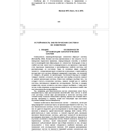
Снедекор Дж. У.
Статистические методы в применении к
исследовани5 ям в сельском хозяйстве и биологии. М., Сельхозгиз,
1961.
Вестник МГУ, биол., № 2, 1973.
165
УСТОЙЧИВОСТЬ ЭКОЛОГИЧЕСКИХ СИСТЕМ И
ЕЕ
ИЗМЕРЕНИЕ
1.
ОБЩИЕ ОСОБЕННОСТИ
ОРГАНИЗАЦИИ БИОЛОГИЧЕСКИХ
СИСТЕМ
Совокупность взаимодействующих элементов образует систему
(Bertalanffy, 1952). Всякая система организована в том смысле, что ее
поведение подчинено правилам, определяющим способы и особен5
ности взаимодействия образующих ее элементов. Благодаря этому в
любой системе имеет место упорядоченность во времени и простран5
стве отдельных переменных и разнообразных свойств системы, ха5
рактеризующих ее состояние. Одна из основных форм упорядо5
ченности – соподчинение групп элементов и связанных с ними свойств,
вследствие чего система обладает иерархией структуры, что позволя5
ет говорить об уровне ее организации. Системный подход не конкре5
тизирует понятие «элемент», вследствие чего выбор элемента зависит
от уровня организации системы. Известная свобода в выборе того, что
следует считать элементом системы, зависит всякий раз от свойств
системы, являющихся предметом исследования. Поэтому в каждом
конкретном случае элементы системы следует выбирать с таким рас5
четом, чтобы влиянием их внутренних свойств на изучаемые свой5 ства
системы можно было пренебречь.
Так, например, для биологических систем элементами могут быть
макромолекулы (при рассмотрении какого5либо типа клеток в каче5
стве системы), клетки (при рассмотрении в качестве системы кле5
точной ткани), ткани (по отношению к органу), органы (по отноше5 нию к
целому организму) и, наконец, особи или популяции при системном
изучении сообщества или биоценоза).
Главная особенность биологических систем – сложность, кото5 рая
предопределяет основные черты их организации. Принято счи5 тать, что
все биологические системы «плохо организованы» в том смысле, что у
них не удается выделить для исследования в чистом виде отдельные
явления и процессы одной физической природы (На5 лимов, 1971).
Действительно, в таких системах «с плохой структу5 рой», каковыми
являются биологические системы, действует множест5 во физически
разнородных факторов, что обусловливает объектив5 ные трудности в
изучении состояния и поведения систем. Невоз5 можность изучить все
переменные системы такой повышенной сложности неизбежно
привносит субъективный момент при отборе немногих из них, которые
оказываются с точки зрения специалиста наиболее важными для
понимания сути исследуемого явления. Ап5 риорное ранжирование
переменных систем по важности (произве5 денное сознательно или