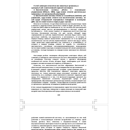
К этой категории относятся все животные организмы с
централь5 ной и вегетативной нервной системами.
2.
Биологические системы
р
5типа с «пассивным»
управлением (Milsum, 1964), куда можно отнести растительные
организмы с их гуморальной регуляцией.
3.
Биологические системы
r
5типа со «случайным (random)» уп5
равлением, куда можно отнести все экологические системы, не
не5 сущие специальной «программы» поведения в молекулах
ДНК, как это имеет место в первых двух случаях.
Вполне естественно, что для биологических систем различных типов
и важность перечисленных целостных свойств будет различ5 на. Так,
Старостин (1967) обратил внимание на то, что системы без центрального
управления менее жестко детерминированы и поэтому судьба их
(устойчивость – В.Ф.) менее зависит от поражения мел5 ких участков
системы. Несомненно поэтому, что для систем, облада5 ющих
«программой» (
а
и
р
5тип), первостепенное значение будут иметь такие
целостные свойства, как надежность и автономность, от которых в
первую очередь зависит выполнение «программы». В то же время для
экологических систем (
r
5тип) первостепенное значе5 ние будут иметь
такие целостные характеристики, как сложность и устойчивость, от
которых в первую очередь зависит их судьба, т.е. способность
противостоять случайным «незапрограммированным» возмущениям
путем перестройки структуры в направлении дости5 жения равновесия с
условиями, господствующими на определенном пространстве обитания
(локусе).
Настоящая работа посвящена обсуждению некоторых общих по5
ложений устойчивости экологических систем и обоснованию спосо5 бов
ее измерения. Поэтому следует начать с краткого обсуждения
особенностей систем
r
5типа, которые будут необходимы для после5
дующего изложения наших взглядов на устойчивость.
Известно, что экологическая система образована биотической и
абиотической компонентами, т.е. населяющими биотоп организмами
и
внешней средой, определяющей условия существования жизни в
пределах биотопа. Обе компоненты образуют некоторое единство,
поскольку не только внешняя среда оказывает влияние на живую
компоненту, но и, наоборот, живая компонента изменяет окружаю5 щую
среду. Это выражается в том, что фотосинтезирующие организ5 мы
непрерывно вовлекают элементы окружающей среды в цепь
превращений, образованную цепочками организмов, взаимосвязан5 ных
отношениями «хищник – жертва». Таким образом элементы дви5 гаются
от организма к организму по пищевым (трофическим) цепям,
и
тем самым поддерживается неразрывное единство экосистемы, фор5
мирующее ее структуру, поведение и нормы реакции на окружаю5 щие
воздействия. Факторы внешней среды, вовлекаемые во взаимо5
168
действие живой компонентой системы, т.е. оказывающие на нее воз5
действие и испытывающие ответное воздействие со стороны орга5
низмов, должны быть отнесены к внутрисистемным. К таким
внутрисистемным факторам относятся, прежде всего, все химичес5 кие
элементы, изменяющиеся в экосистеме в результате включения
в
пищевые цепи, которые «в норме» замкнуты, образуя биогеохи5
мические циклы, формирующие облик нашей планеты. Как прави5 ло, в