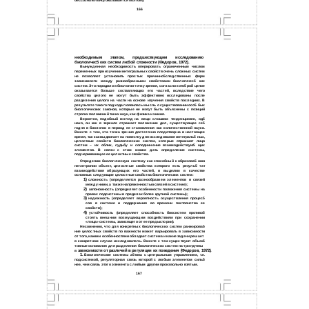
бессознательно) оказывается поэтому
166
необходимым этапом, предшествующим исследованию
биологичес5 ких систем любой сложности (Федоров, 1972).
Вынужденная необходимость оперировать ограниченным числом
переменных при изучении интегральных свойств очень сложных систем
не позволяет установить простых причинно5следственных форм
зависимости между разнообразными свойствами биологичес5 ких
систем. Это породило в биологии точку зрения, согласно кото5 рой целое
оказывается больше составляющих его частей, вследствие чего
свойства целого не могут быть эффективно исследованы после
разделения целого на части на основе изучения свойств последних. В
результате такого подхода появилась мысль о существовании осо5 бых
биологических законов, которые не могут быть объяснены с позиций
строгих положений таких наук, как физика и химия.
Вероятно, подобный взгляд на вещи слишком тенденциозен, од5
нако, он как в зеркале отражает положение дел, существующее се5
годня в биологии в период ее становления как количественной науки.
Вместе с тем, эта точка зрения достаточно плодотворна в настоящее
время, так как выдвигает на повестку дня исследование интеграль5 ных,
целостных свойств биологических систем, которые отражают лицо
систем – их облик, судьбу и соподчинение взаимодействую5 щих
элементов. В связи с этим можно дать определение системы,
подчеркивающее ее целостные свойства.
Определим биологическую систему как способный к образова5 нию
негэнтропии объект, целостные свойства которого есть резуль5 тат
взаимодействия образующих его частей, и выделим в качестве
основных следующие целостные свойства биологических систем:
1)
сложность (определяется разнообразием элементов и связей
между ними, а также напряженностью связей в системе);
2)
автономность (определяет особенности положения системы на
правах подсистемы в пределах более крупной системы);
3)
надежность (определяет вероятность осуществления процес5
сов в системе и поддержания во времени постоянства ее
свойств);
4)
устойчивость (определяет способность биосистем противо5
стоять внешним возмущающим воздействиям при сохранении
«лица» системы, зависящего от ее предыстории).
Несомненно, что для конкретных биологических систем ранжирова5
ние целостных свойств по важности может варьировать в зависимости
от того, какими особенностями обладает система и какие задачи решает
в
конкретном случае исследователь. Вместе с тем существуют объек5
тивные основания для разделения биологических систем на три группы
зависимости от различий в регуляции их поведения (Федоров, 1972).
в
1.
Биологические системы
а
5типа с центральным управлением, т.е.
подсистемой, регуляторная связь которой с любым элементом силь5
нее, чем связь этого элемента с любым другим произвольно взятым.
167