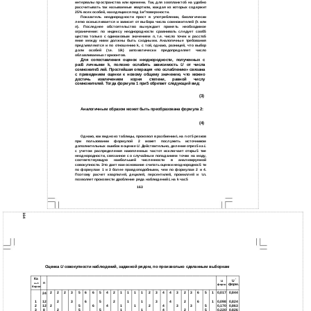
интервалы пространства или времени. Так, для зоопланкто5 на удобно
рассчитывать так называемые квартили, каждая из которых содержит
25% всех особей, находящихся под 1м
поверхности.
2
Показатель неоднородности прост в употреблении, биологически
легко осмысливается и зависит от выбора числа сомножителей (k или
n
). Последнее обстоятельство вынуждает принять необходимое
ограничение: по индексу неоднородности сравнивать следует сооб5
щества только с одинаковым значением
n
, т.е. число точек и рассто5
яние между ними должны быть сходными. Аналогичные требования
предъявляются и по отношению k, с той, однако, разницей, что выбор
доли особей (т.е. 1/k) автоматически предопределяет число
облавливаемых горизонтов.
Для сопоставления оценок неоднородности, полученных с
раз5 личными k, полезно ослабить зависимость
U
от числа
сомножите5 лей. Простейшая операция «по ослаблению» связана
с приведением оценки к новому общему значению, что можно
достичь извлечением корня степени, равной числу
сомножителей. Тогда формула 1 при5 обретает следующий вид:
(3)
Аналогичным образом может быть преобразована формула 2:
(4)
Однако, как видно из таблицы, произвол в разбиении L на n от5 резков
при пользовании формулой 2 может послужить источником
дополнительных ошибок в оценке
U
. Действительно, деление отрез5 ка
L
с учетом распределения накопленных частот исключает откры5 тие
неоднородности, связанное со случайным попаданием точки на моду,
соответствующую наибольшей численности в анализируемой
совокупности. Это дает нам основание считать оценки неоднороднос5 ти
по формулам 1 и 3 более правдоподобными, чем по формулам 2 и 4.
Поэтому расчет квартилей, децилей, персентилей, промиллей и т.п.
позволяет произвести дробление ряда наблюдений
L
на k час5
163
164
Оценка
U
совокупности наблюдений, заданной рядом, по произвольно сделанным выборкам
Ка
u
U
п
вы5
форм.
форм.
борки
2
2
2
3
5
6
6
5
4
2
1
1
1
1
2
3
4
4
3
2
3
6
5
1
0,017
0,844
24
1
2
3
6
5
2
1
1
3
4
2
6
1
0,098
0,824
12
2
2
5
6
4
1
1
2
4
3
3
5
0,170
0,863
12
3
8
2
5
5
1
1
4
2
5
0,220
0,826