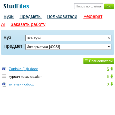
Вузы
Предметы
Пользователи
Реферат
AI
Заказать работу
Вуз
Предмет
☰ Пользователи
Zapiska (1)k.docx
5
курсач ковалев.xlsm
5
титульник.docx
0