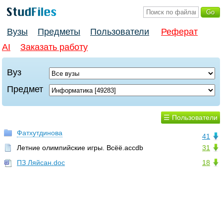
Вузы
Предметы
Пользователи
Реферат
AI
Заказать работу
Вуз
Предмет
☰ Пользователи
Фатхутдинова
41
Летние олимпийские игры. Всёё.accdb
31
ПЗ Ляйсан.doc
18