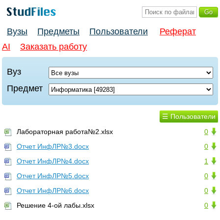
Вузы
Предметы
Пользователи
Реферат
AI
Заказать работу
Вуз
Предмет
☰ Пользователи
Лабораторная работа№2.xlsx
0
Отчет ИнфЛР№3.docx
0
Отчет ИнфЛР№4.docx
1
Отчет ИнфЛР№5.docx
0
Отчет ИнфЛР№6.docx
0
Решение 4-ой лабы.xlsx
0