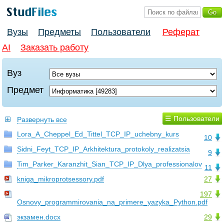
Вузы
Предметы
Пользователи
Реферат
AI
Заказать работу
Вуз
Предмет
☰ Пользователи
Развернуть все
Lora_A_Cheppel_Ed_Tittel_TCP_IP_uchebny_kurs
10
Sidni_Feyt_TCP_IP_Arkhitektura_protokoly_realizatsia
9
Tim_Parker_Karanzhit_Sian_TCP_IP_Dlya_professionalov
11
kniga_mikroprotsessory.pdf
27
197
Osnovy_programmirovania_na_primere_yazyka_Python.pdf
экзамен.docx
29