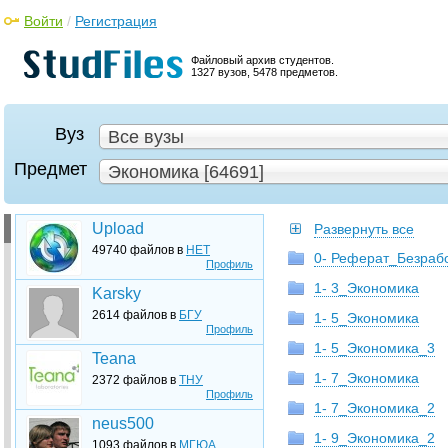
Войти
/
Регистрация
Файловый архив студентов.
1327 вузов, 5478 предметов.
Вуз
Все вузы
Предмет
Экономика [64691]
Upload
Развернуть все
49740 файлов в
НЕТ
0- Реферат_Безраб
Профиль
1- 3_Экономика
Karsky
2614 файлов в
БГУ
1- 5_Экономика
Профиль
1- 5_Экономика_3
Teana
1- 7_Экономика
2372 файлов в
ТНУ
Профиль
1- 7_Экономика_2
neus500
1- 9_Экономика_2
1093 файлов в
МГЮА