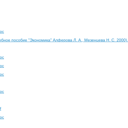
oc
ебное пособие "Экономика" Алферова Л. А., Мезенцева Н. С. 2000)
oc
oc
oc
oc
f
oc