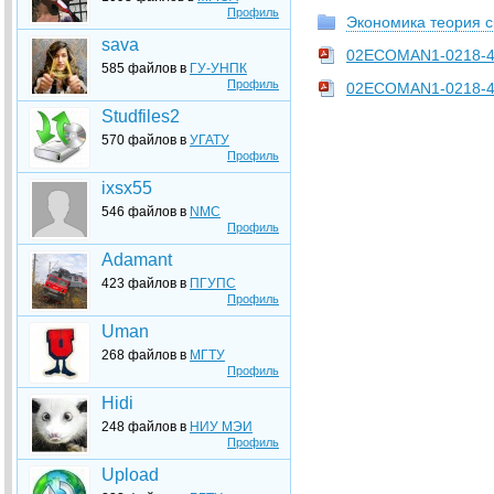
Профиль
Экономика теория 
sava
02ECOMAN1-0218-4
585 файлов в
ГУ-УНПК
Профиль
02ECOMAN1-0218-4
Studfiles2
570 файлов в
УГАТУ
Профиль
ixsx55
546 файлов в
NMC
Профиль
Adamant
423 файлов в
ПГУПС
Профиль
Uman
268 файлов в
МГТУ
Профиль
Hidi
248 файлов в
НИУ МЭИ
Профиль
Upload