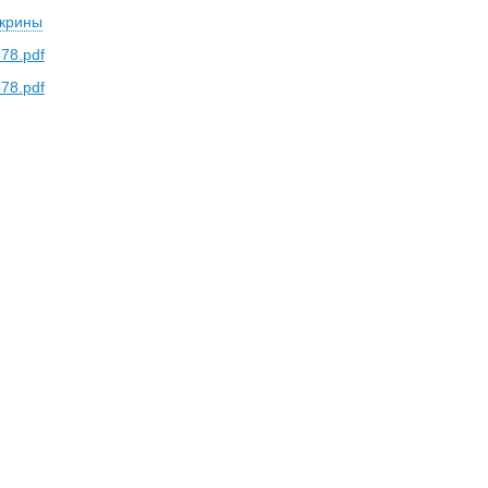
скрины
78.pdf
78.pdf