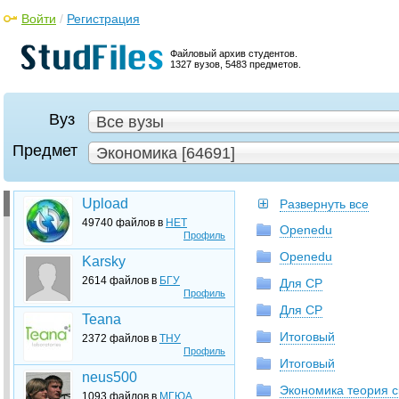
Войти
/
Регистрация
Файловый архив студентов.
1327 вузов, 5483 предметов.
Вуз
Все вузы
Предмет
Экономика [64691]
Upload
Развернуть все
49740 файлов в
НЕТ
Openedu
Профиль
Openedu
Karsky
2614 файлов в
БГУ
Для СР
Профиль
Для СР
Teana
Итоговый
2372 файлов в
ТНУ
Профиль
Итоговый
neus500
Экономика теория 
1093 файлов в
МГЮА