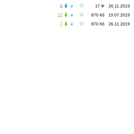
☆
6
17 Ф
26.11.2019
#
☆
27
870 Кб
19.07.2019
#
☆
7
870 Кб
26.11.2019
#