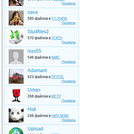
Профиль
sava
585 файлов в
ГУ-УНПК
Профиль
Studfiles2
570 файлов в
УГАТУ
Профиль
ixsx55
546 файлов в
NMC
Профиль
Adamant
423 файлов в
ПГУПС
Профиль
Uman
268 файлов в
МГТУ
Профиль
Hidi
248 файлов в
НИУ МЭИ
Профиль
Upload