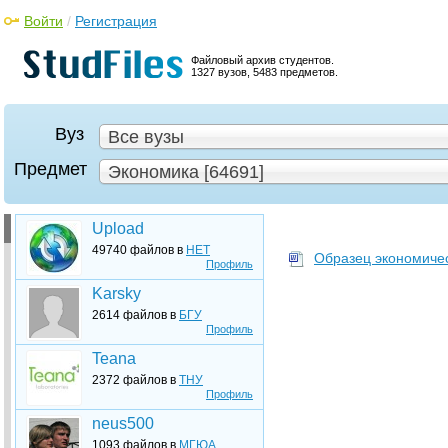
Войти
/
Регистрация
Файловый архив студентов.
1327 вузов, 5483 предметов.
Вуз
Все вузы
Предмет
Экономика [64691]
Upload
49740 файлов в
НЕТ
Образец экономичес
Профиль
Karsky
2614 файлов в
БГУ
Профиль
Teana
2372 файлов в
ТНУ
Профиль
neus500
1093 файлов в
МГЮА