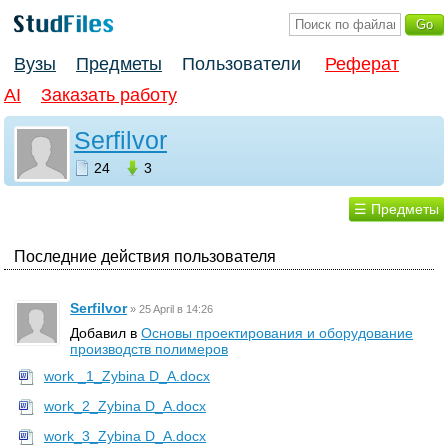
Вузы
Предметы
Пользователи
Реферат
AI
Заказать работу
Serfilvor
24
3
☰ Предметы
Последние действия пользователя
Serfilvor
»
25 April в 14:26
Добавил в
Основы проектирования и оборудование
производств полимеров
work _1_Zybina D_A.docx
work_2_Zybina D_A.docx
work_3_Zybina D_A.docx