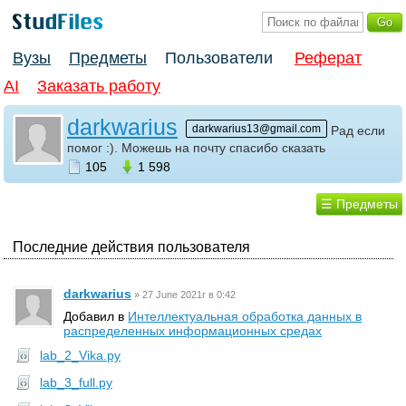
Вузы
Предметы
Пользователи
Реферат
AI
Заказать работу
darkwarius
darkwarius13@gmail.com
Рад если
помог :). Можешь на почту спасибо сказать
105
1 598
☰ Предметы
Последние действия пользователя
darkwarius
»
27 June 2021г в 0:42
Добавил в
Интеллектуальная обработка данных в
распределенных информационных средах
lab_2_Vika.py
lab_3_full.py