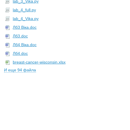
lab_3_Vika.py
lab_4_full.py
lab_4_Vika.py
Лб3 Віка.doc
Лб3.doc
Лб4 Віка.doc
Лб4.doc
breast-cancer-wisconsin.xlsx
И еще 94 файла