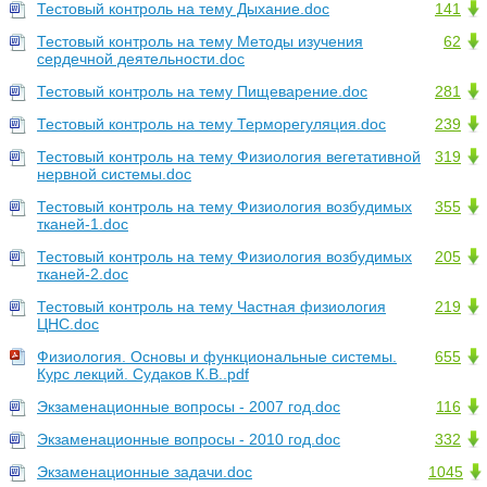
Тестовый контроль на тему Дыхание.doc
141
Тестовый контроль на тему Методы изучения
62
сердечной деятельности.doc
Тестовый контроль на тему Пищеварение.doc
281
Тестовый контроль на тему Терморегуляция.doc
239
Тестовый контроль на тему Физиология вегетативной
319
нервной системы.doc
Тестовый контроль на тему Физиология возбудимых
355
тканей-1.doc
Тестовый контроль на тему Физиология возбудимых
205
тканей-2.doc
Тестовый контроль на тему Частная физиология
219
ЦНС.doc
Физиология. Основы и функциональные системы.
655
Курс лекций. Судаков К.В..pdf
Экзаменационные вопросы - 2007 год.doc
116
Экзаменационные вопросы - 2010 год.doc
332
Экзаменационные задачи.doc
1045