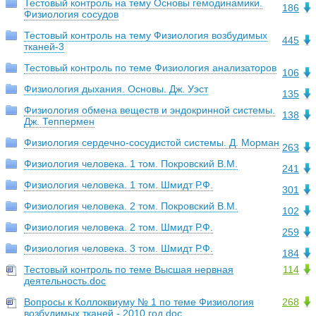
Тестовый контроль на тему Основы гемодинамики.
186
Физиология сосудов
Тестовый контроль на тему Физиология возбудимых
445
тканей-3
Тестовый контроль по теме Физиология анализаторов
106
Физиология дыхания. Основы. Дж. Уэст
135
Физиология обмена веществ и эндокринной системы.
138
Дж. Теппермен
Физиология сердечно-сосудистой системы. Д. Морман
263
Физиология человека. 1 том. Покровский В.М.
241
Физиология человека. 1 том. Шмидт Р.Ф.
301
Физиология человека. 2 том. Покровский В.М.
102
Физиология человека. 2 том. Шмидт Р.Ф.
259
Физиология человека. 3 том. Шмидт Р.Ф.
184
Тестовый контроль по теме Высшая нервная
114
деятельность.doc
Вопросы к Коллоквиуму № 1 по теме Физиология
268
возбудимых тканей - 2010 год.doc