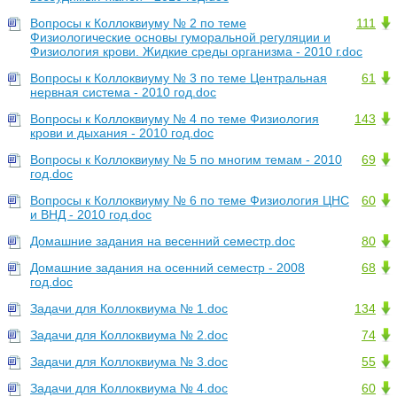
Вопросы к Коллоквиуму № 2 по теме
111
Физиологические основы гуморальной регуляции и
Физиология крови. Жидкие среды организма - 2010 г.doc
Вопросы к Коллоквиуму № 3 по теме Центральная
61
нервная система - 2010 год.doc
Вопросы к Коллоквиуму № 4 по теме Физиология
143
крови и дыхания - 2010 год.doc
Вопросы к Коллоквиуму № 5 по многим темам - 2010
69
год.doc
Вопросы к Коллоквиуму № 6 по теме Физиология ЦНС
60
и ВНД - 2010 год.doc
Домашние задания на весенний семестр.doc
80
Домашние задания на осенний семестр - 2008
68
год.doc
Задачи для Коллоквиума № 1.doc
134
Задачи для Коллоквиума № 2.doc
74
Задачи для Коллоквиума № 3.doc
55
Задачи для Коллоквиума № 4.doc
60