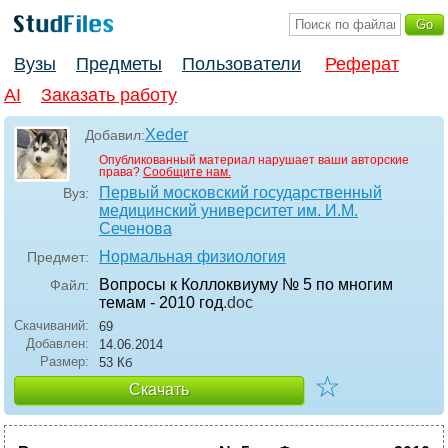
Вузы
Предметы
Пользователи
Реферат
AI
Заказать работу
Xeder
Добавил:
Опубликованный материал нарушает ваши авторские
права?
Сообщите нам.
Первый московский государственный
Вуз:
медицинский университет им. И.М.
Сеченова
Нормальная физиология
Предмет:
Вопросы к Коллоквиуму № 5 по многим
Файл:
темам - 2010 год
.doc
Скачиваний:
69
Добавлен:
14.06.2014
Размер:
53 Кб
☆
Скачать