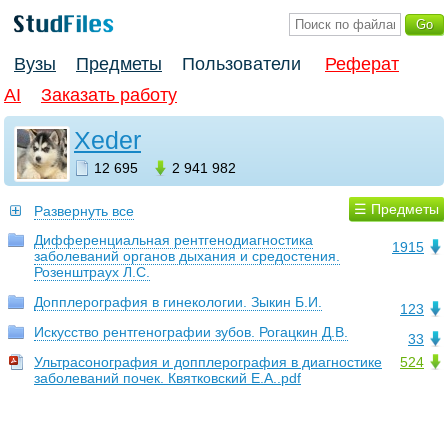
Вузы
Предметы
Пользователи
Реферат
AI
Заказать работу
Xeder
12 695
2 941 982
☰ Предметы
Развернуть все
Дифференциальная рентгенодиагностика
1915
заболеваний органов дыхания и средостения.
Розенштраух Л.С.
Допплерография в гинекологии. Зыкин Б.И.
123
Искусство рентгенографии зубов. Рогацкин Д.В.
33
Ультрасонография и допплерография в диагностике
524
заболеваний почек. Квятковский Е.А..pdf