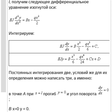
l,
получим следующее дифференциальное
уравнение изогнутой оси:
Интегрируем:
Постоянных интегрирования две, условий же для их
определения можно написать три, а именно:
в точке
А
при
прогиб
и угол поворота
;
В
х=0 у = 0.