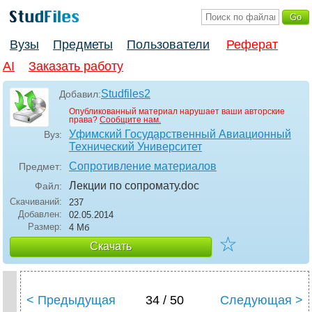
Вузы
Предметы
Пользователи
Реферат
AI
Заказать работу
Studfiles2
Добавил:
Опубликованный материал нарушает ваши авторские
права?
Сообщите нам.
Уфимский Государственный Авиационный
Вуз:
Технический Университет
Сопротивление материалов
Предмет:
Лекции по сопромату
.doc
Файл:
Скачиваний:
237
Добавлен:
02.05.2014
Размер:
4 Мб
☆
Скачать
< Предыдущая
34 / 50
Следующая >