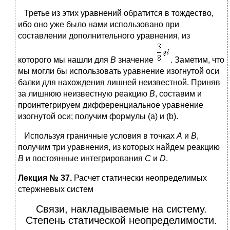
Третье из этих уравнений обратится в тождество,
ибо оно уже было нами использовано при
составлении дополнительного уравнения, из
которого мы нашли для
В
значение
. Заметим, что
мы могли бы использовать уравнение изогнутой оси
балки для нахождения лишней неизвестной. Приняв
за лишнюю неизвестную реакцию
В
, составим и
проинтегрируем дифференциальное уравнение
изогнутой оси; получим формулы (а) и (b).
Используя граничные условия в точках
А
и
В
,
получим три уравнения, из которых найдем реакцию
В
и постоянные интегрирования
С
и
D
.
Лекция № 37.
Расчет статически неопределимых
стержневых систем
Связи, накладываемые на систему.
Степень статической неопределимости.