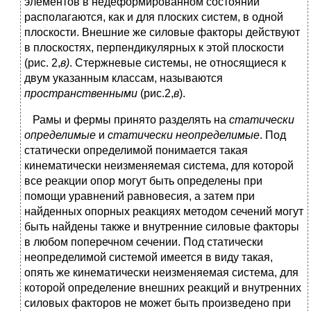
элементов в недеформированном состоянии
располагаются, как и для плоских систем, в одной
плоскости. Внешние же силовые факторы действуют
в плоскостях, перпендикулярных к этой плоскости
(рис. 2,
в)
. Стержневые системы, не относящиеся к
двум указанным классам, называются
пространственными
(рис.2,
в
).
Рамы и фермы принято разделять на
статически
определимые
и
статически неопределимые
. Под
статически определимой понимается такая
кинематически неизменяемая система, для которой
все реакции опор могут быть определены при
помощи уравнений равновесия, а затем при
найденных опорных реакциях методом сечений могут
быть найдены также и внутренние силовые факторы
в любом поперечном сечении. Под статически
неопределимой системой имеется в виду такая,
опять же кинематически неизменяемая система, для
которой определение внешних реакций и внутренних
силовых факторов не может быть произведено при