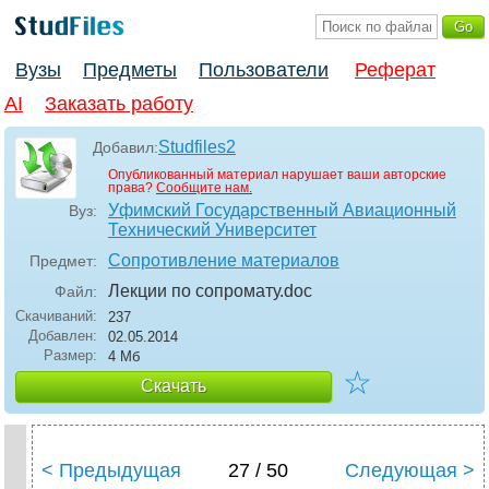
Вузы
Предметы
Пользователи
Реферат
AI
Заказать работу
Studfiles2
Добавил:
Опубликованный материал нарушает ваши авторские
права?
Сообщите нам.
Уфимский Государственный Авиационный
Вуз:
Технический Университет
Сопротивление материалов
Предмет:
Лекции по сопромату
.doc
Файл:
Скачиваний:
237
Добавлен:
02.05.2014
Размер:
4 Мб
☆
Скачать
< Предыдущая
27 / 50
Следующая >