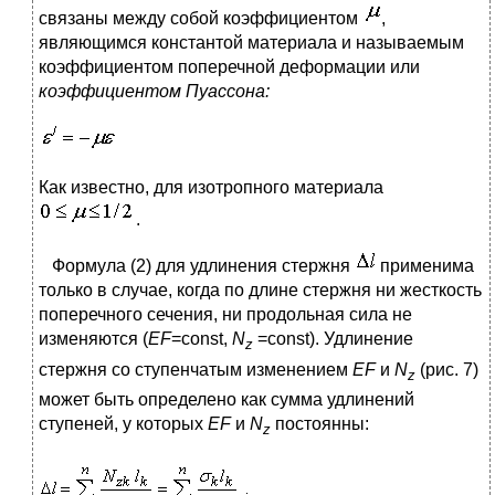
связаны между собой коэффициентом
,
являющимся константой материала и называемым
коэффициентом поперечной деформации или
коэффициентом Пуассона:
Как известно, для изотропного материала
.
Формула (2) для удлинения стержня
применима
только в случае, когда по длине стержня ни жесткость
поперечного сечения, ни продольная сила не
изменяются (
EF
=const,
N
=const). Удлинение
z
стержня со ступенчатым изменением
EF
и
N
(рис. 7)
z
может быть определено как сумма удлинений
ступеней, у которых
EF
и
N
постоянны:
z