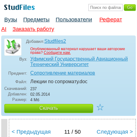
Вузы
Предметы
Пользователи
Реферат
AI
Заказать работу
Studfiles2
Добавил:
Опубликованный материал нарушает ваши авторские
права?
Сообщите нам.
Уфимский Государственный Авиационный
Вуз:
Технический Университет
Сопротивление материалов
Предмет:
Лекции по сопромату
.doc
Файл:
Скачиваний:
237
Добавлен:
02.05.2014
Размер:
4 Мб
☆
Скачать
< Предыдущая
11 / 50
Следующая >