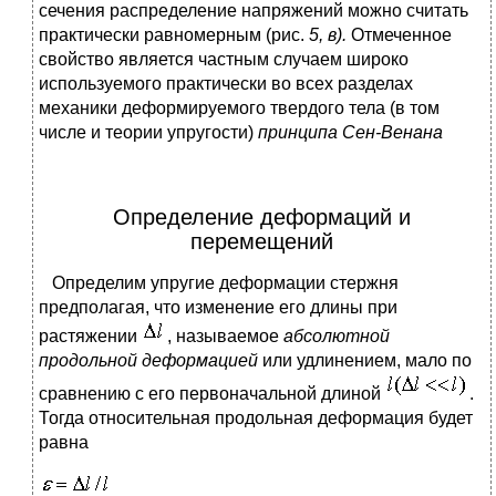
сечения распределение напряжений можно считать
практически равномерным (рис.
5, в).
Отмеченное
свойство является частным случаем широко
используемого практически во всех разделах
механики деформируемого твердого тела (в том
числе и теории упругости)
принципа Сен-Венана
Определение деформаций и
перемещений
Определим упругие деформации стержня
предполагая, что изменение его длины при
растяжении
, называемое
абсолютной
продольной деформацией
или удлинением, мало по
сравнению с его первоначальной длиной
.
Тогда относительная продольная деформация будет
равна