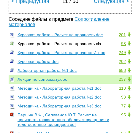
< Предыдущая
11 / 50
Следующая >
Соседние файлы в предмете
Сопротивление
материалов
Курсовая работа - Расчет на прочность.doc
201
Курсовая работа - Расчет на прочность.xls
93
Курсовая работа - Расчет на прочность1.doc
249
Курсовая работа.doc
202
Лабораторная работа №1.doc
658
Лекции по сопромату.doc
237
Методичка - Лабораторная работа №1.doc
113
Методичка - Лабораторная работа №2.doc
93
Методичка - Лабораторная работа №3.doc
77
Першин В.Ф., Селиванов Ю.Т. Расчет на
95
прочность тонкостенных оболочек вращения и
толстостенных цилиндров.pdf