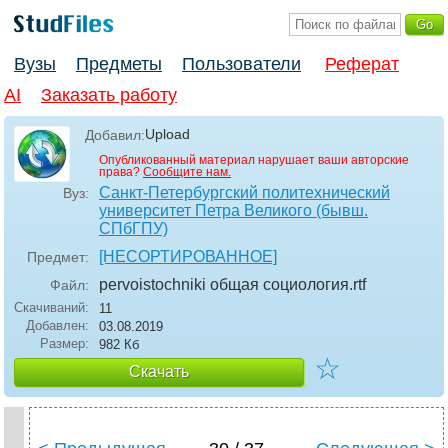
Вузы
Предметы
Пользователи
Реферат
AI
Заказать работу
Upload
Добавил:
Опубликованный материал нарушает ваши авторские
права?
Сообщите нам.
Санкт-Петербургский политехнический
Вуз:
университет Петра Великого (бывш.
СПбГПУ)
[НЕСОРТИРОВАННОЕ]
Предмет:
pervoistochniki общая социология
.rtf
Файл:
Скачиваний:
11
Добавлен:
03.08.2019
Размер:
982 Кб
☆
Скачать