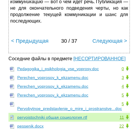
коммуникацию —
вот о чем идет речь. Публикация —
не для окончательного подведения черты, но как
продолжение текущей коммуникации и шанс для
последующих.
< Предыдущая
30 / 37
Следующая >
Соседние файлы в предмете
[НЕСОРТИРОВАННОЕ]
Pedagogika_i_psikhologia_vse_voprosy.doc
0
Perechen_voprosov_k_ekzamenu.doc
3
Perechen_voprosov_k_ekzamenu.doc
4
Perechen_voprosov_k_ekzamenu.doc
5
5
Pervobytnoe_predstavlenie_o_mire_i_prostranstve...doc
pervoistochniki общая социология.rtf
11
pessenik.docx
22