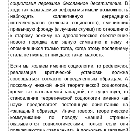
социология
пережила бесславное десятилетие.
В
ходе так называемых реформ мы имели возможность
наблюдать коллективную деградацию
интеллектуалов (включая социологов), сменивших
привычдую фронду (в лучшем случае) по отношению
к старому режиму на идеологическое обеспечение
нового порядка или явную симпатию к нему и
опомнившихся только тогда, когда этому последнему
стала не нужна от них даже такая малость.
Если мы желаем именно социологии, то рефлексия,
реализация критической установки должна
совершаться согласно определенным образцам. А
поскольку никакой иной теоретической социологии,
кроме так называемой западной, не существует, то
становление теоретической социологии именно как
науки предполагает постоянную ориентацию на
«западный образец». Иначе говоря, теоретические
коммуникации по поводу «нашей страны»
оказываются социологическими, только если они
подключаются к «западным». А поскольку в западной