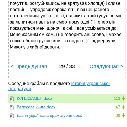
почуттів, розгубившись, не врятував хлопця) і сливе
постійні - упродовж сорока літ - візії нещасного
потопленника уві сні, візії, від яких літній гуцул не міг
звільнитися навіть на смертному одрі ("І тепер він
показується мені щоночі в сні, і все усміхається до
мене жасним сміхом, і не говорить ані слова, і махає
сніжно-білою рукою вниз за водою...)", відвернули
Миколу з хибної дороги.
< Предыдущая
29 / 33
Следующая >
Соседние файлы в предмете
Історія української
літератури
ІУЛ ЕКЗАМЕН.docx
113
Велесова книга.docx
47
Давня українська драматургія.docx
39