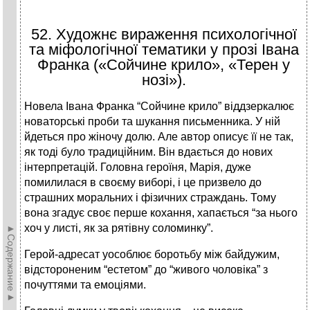
52. Художнє вираження психологічної
та міфологічної тематики у прозі Івана
Франка («Сойчине крило», «Терен у
нозі»).
Новела Івана Франка “Сойчине крило” віддзеркалює
новаторські проби та шукання письменника. У ній
йдеться про жіночу долю. Але автор описує її не так,
як тоді було традиційним. Він вдається до нових
інтерпретацій. Головна героїня, Марія, дуже
помилилася в своєму виборі, і це призвело до
страшних моральних і фізичних страждань. Тому
вона згадує своє перше кохання, хапається “за нього
хоч у листі, як за рятівну соломинку”.
►Содержание►
Герой-адресат уособлює боротьбу між байдужим,
відстороненим “естетом” до “живого чоловіка” з
почуттями та емоціями.