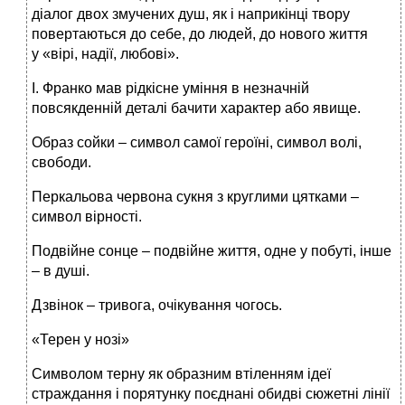
діалог двох змучених душ, як і наприкінці твору
повертаються до себе, до людей, до нового життя
у «вірі, надії, любові».
І. Франко мав рідкісне уміння в незначній
повсякденній деталі бачити характер або явище.
Образ сойки – символ самої героїні, символ волі,
свободи.
Перкальова червона сукня з круглими цятками –
символ вірності.
Подвійне сонце – подвійне життя, одне у побуті, інше
– в душі.
Дзвінок – тривога, очікування чогось.
«Терен у нозі»
Символом терну як образним втіленням ідеї
страждання і порятунку поєднані обидві сюжетні лінії