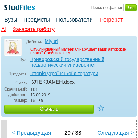
Вузы
Предметы
Пользователи
Реферат
AI
Заказать работу
Miyuri
Добавил:
Опубликованный материал нарушает ваши авторские
права?
Сообщите нам.
Криворожский государственный
Вуз:
педагогический университет
Історія української літератури
Предмет:
ІУЛ ЕКЗАМЕН
.docx
Файл:
Скачиваний:
113
Добавлен:
15.06.2019
Размер:
161 Кб
☆
Скачать
< Предыдущая
29 / 33
Следующая >