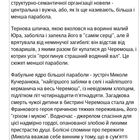
структурно-семантичної організації новели -
центральна і вужча, або, як їх ще називають, більша і
менша парабола.
Тернова шпичка, якою вколовся на воринні малий
Юра, заболіла і запекла його в "самім серці", але й
врятувала від неминучої загибелі: він відстав від
товаришів, з якими разом біг купатися до Черемоша, і
котрих усіх "проглинув страшний водяний вал". Це
сюжет меншої параболи.
Фабульне ядро більшої параболи - зустріч Миколи
Кучеранюка, "найгіршого забіяки в селі і найліпшого
керманича на весь Черемош", із невідомим хлопцем,
підлітком літ чотирнадцяти-п'ятнадцяти. Загадкова
смерть чужої дитини в бистрині Черемоша стала для
Франкового героя причиною тяжких переживань, його
"гріхом і мукою". Водночас - джерелом спасіння для
цієї надмірно гордої, опанованої злобою й лихими
пристрастю душі. Болісні спомини про пережите
(Микола вважав себе винним у тому, що в сум'ятті