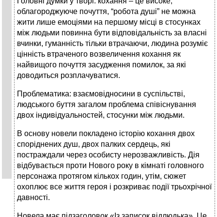
Головні думки у творі: кохання – це високе,
облагороджуюче почуття, “робота душі” не можна
жити лише емоціями на першому місці в стосунках
між людьми повинна бути відповідальність за власні
вчинки, гуманність тільки втрачаючи, людина розуміє
цінність втраченого возвеличення кохання як
найвищого почуття засудження помилок, за які
доводиться розплачуватися.
Проблематика: взаємовідносини в суспільстві,
людського буття загалом проблема співіснування
двох індивідуальностей, стосунки між людьми.
В основу новели покладено історію кохання двох
споріднених душ, двох палких сердець, які
постраждали через особисту нерозважливість. Дія
відбувається проти Нового року в кімнаті головного
персонажа протягом кількох годин, утім, сюжет
охоплює все життя героя і розкриває події трьохрічної
давності.
Новела має підзаголовок «Із записок відлюдька». Це