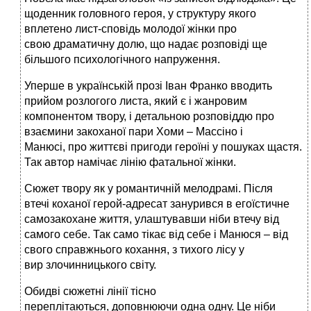
щоденник головного героя, у структуру якого
вплетено лист-сповідь молодої жінки про
свою драматичну долю, що надає розповіді ще
більшого психологічного напруження.
Уперше в українській прозі Іван Франко вводить
прийом розлогого листа, який є і жанровим
компонентом твору, і детальною розповіддю про
взаємини закоханої пари Хоми – Массіно і
Манюсі, про життєві пригоди героїні у пошуках щастя.
Так автор намічає лінію фатальної жінки.
Сюжет твору як у романтичній мелодрамі. Після
втечі коханої герой-адресат занурився в егоїстичне
самозакохане життя, улаштувавши ніби втечу від
самого себе. Так само тікає від себе і Манюся – від
свого справжнього кохання, з тихого лісу у
вир злочинницького світу.
Обидві сюжетні лінії тісно
переплітаються, доповнюючи одна одну. Це ніби