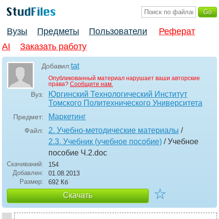
Вузы
Предметы
Пользователи
Реферат
AI
Заказать работу
tat
Добавил:
Опубликованный материал нарушает ваши авторские
права?
Сообщите нам.
Юргинский Технологический Институт
Вуз:
Томского Политехнического Университета
Маркетинг
Предмет:
2. Учебно-методические материалы
/
Файл:
2.3. Учебник (учебное пособие)
/ Учебное
пособие Ч.2
.doc
Скачиваний:
154
Добавлен:
01.08.2013
Размер:
692 Кб
☆
Скачать