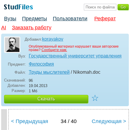
Вузы
Предметы
Пользователи
Реферат
AI
Заказать работу
korayakov
Добавил:
Опубликованный материал нарушает ваши авторские
права?
Сообщите нам.
Государственный университет управления
Вуз:
Философия
Предмет:
Труды мыслителей
/ Nikomah
.doc
Файл:
Скачиваний:
96
Добавлен:
19.04.2013
Размер:
1 Мб
☆
Скачать
< Предыдущая
34 / 40
Следующая >