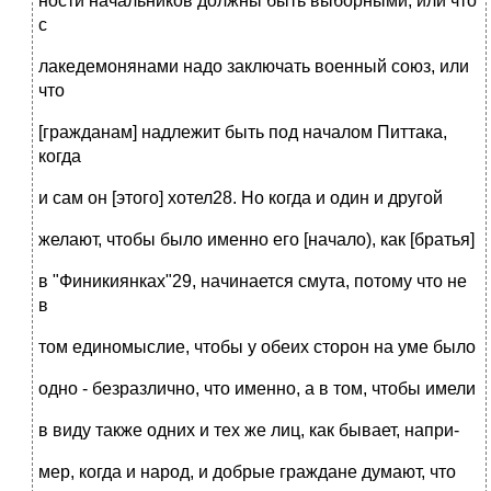
ности начальников должны быть выборными, или что
с
лакедемонянами надо заключать военный союз, или
что
[гражданам] надлежит быть под началом Питтака,
когда
и сам он [этого] хотел28. Но когда и один и другой
желают, чтобы было именно его [начало), как [братья]
в "Финикиянках"29, начинается смута, потому что не
в
том единомыслие, чтобы у обеих сторон на уме было
одно - безразлично, что именно, а в том, чтобы имели
в виду также одних и тех же лиц, как бывает, напри-
мер, когда и народ, и добрые граждане думают, что