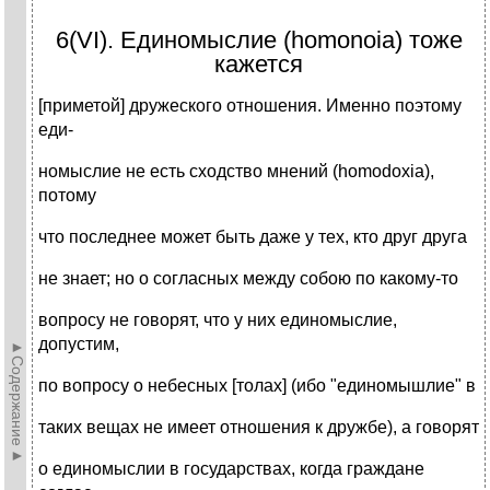
6(VI). Единомыслие (homonoia) тоже
кажется
[приметой] дружеского отношения. Именно поэтому
еди-
номыслие не есть сходство мнений (homodoxia),
потому
что последнее может быть даже у тех, кто друг друга
не знает; но о согласных между собою по какому-то
вопросу не говорят, что у них единомыслие,
допустим,
►Содержание►
по вопросу о небесных [толах] (ибо "единомышлие" в
таких вещах не имеет отношения к дружбе), а говорят
о единомыслии в государствах, когда граждане