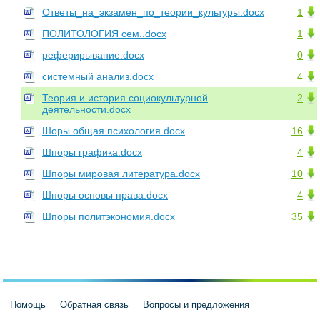
Ответы_на_экзамен_по_теории_культуры.docx
1
ПОЛИТОЛОГИЯ сем..docx
1
реферирывание.docx
0
системный анализ.docx
4
Теория и история социокультурной
2
деятельности.docx
Шоры общая психология.docx
16
Шпоры графика.docx
4
Шпоры мировая литература.docx
10
Шпоры основы права.docx
4
Шпоры политэкономия.docx
35
Помощь
Обратная связь
Вопросы и предложения