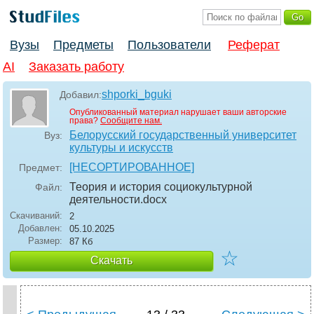
Вузы
Предметы
Пользователи
Реферат
AI
Заказать работу
shporki_bguki
Добавил:
Опубликованный материал нарушает ваши авторские
права?
Сообщите нам.
Белорусский государственный университет
Вуз:
культуры и искусств
[НЕСОРТИРОВАННОЕ]
Предмет:
Теория и история социокультурной
Файл:
деятельности
.docx
Скачиваний:
2
Добавлен:
05.10.2025
Размер:
87 Кб
☆
Скачать