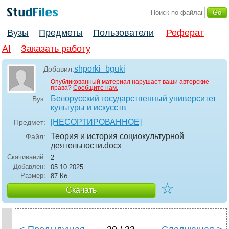
Вузы
Предметы
Пользователи
Реферат
AI
Заказать работу
shporki_bguki
Добавил:
Опубликованный материал нарушает ваши авторские
права?
Сообщите нам.
Белорусский государственный университет
Вуз:
культуры и искусств
[НЕСОРТИРОВАННОЕ]
Предмет:
Теория и история социокультурной
Файл:
деятельности
.docx
Скачиваний:
2
Добавлен:
05.10.2025
Размер:
87 Кб
☆
Скачать