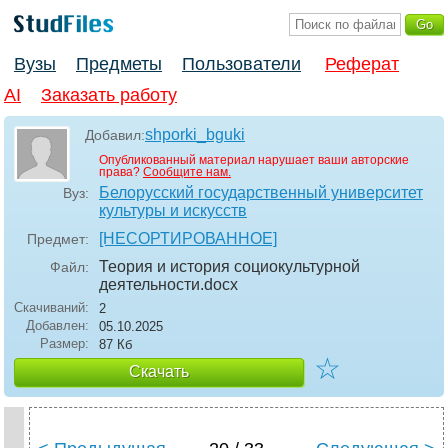
Вузы
Предметы
Пользователи
Реферат
AI
Заказать работу
shporki_bguki
Добавил:
Опубликованный материал нарушает ваши авторские
права?
Сообщите нам.
Белорусский государственный университет
Вуз:
культуры и искусств
[НЕСОРТИРОВАННОЕ]
Предмет:
Теория и история социокультурной
Файл:
деятельности
.docx
Скачиваний:
2
Добавлен:
05.10.2025
Размер:
87 Кб
☆
Скачать