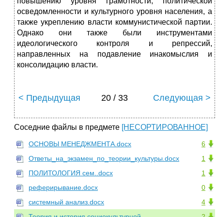
повышению уровня грамотности, политической
осведомленности и культурного уровня населения, а
также укреплению власти коммунистической партии.
Однако они также были инструментами
идеологического контроля и репрессий,
направленных на подавление инакомыслия и
консолидацию власти.
< Предыдущая
20 / 33
Следующая >
Соседние файлы в предмете
[НЕСОРТИРОВАННОЕ]
ОСНОВЫ МЕНЕДЖМЕНТА.docx
6
Ответы_на_экзамен_по_теории_культуры.docx
1
ПОЛИТОЛОГИЯ сем..docx
1
реферирывание.docx
0
системный анализ.docx
4
Теория и история социокультурной
2