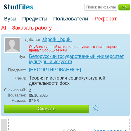
Вузы
Предметы
Пользователи
Реферат
AI
Заказать работу
shporki_bguki
Добавил:
Опубликованный материал нарушает ваши авторские
права?
Сообщите нам.
Белорусский государственный университет
Вуз:
культуры и искусств
[НЕСОРТИРОВАННОЕ]
Предмет:
Теория и история социокультурной
Файл:
деятельности
.docx
Скачиваний:
2
Добавлен:
05.10.2025
Размер:
87 Кб
☆
Скачать