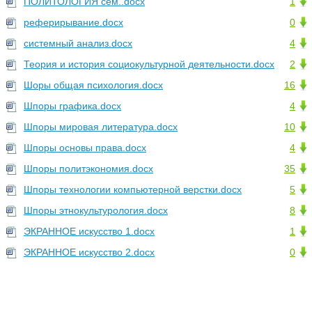
ПОЛИТОЛОГИЯ сем..docx
1
реферирывание.docx
0
системный анализ.docx
4
Теория и история социокультурной деятельности.docx
2
Шоры общая психология.docx
16
Шпоры графика.docx
4
Шпоры мировая литература.docx
10
Шпоры основы права.docx
4
Шпоры политэкономия.docx
35
Шпоры технологии компьютерной верстки.docx
5
Шпоры этнокультурология.docx
8
ЭКРАННОЕ искусство 1.docx
1
ЭКРАННОЕ искусство 2.docx
0