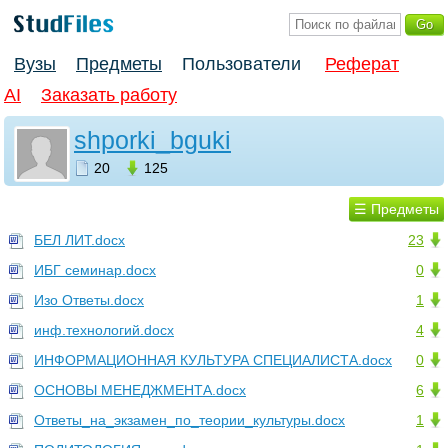
Вузы
Предметы
Пользователи
Реферат
AI
Заказать работу
shporki_bguki
20
125
☰ Предметы
БЕЛ ЛИТ.docx
23
ИБГ семинар.docx
0
Изо Ответы.docx
1
инф.технологий.docx
4
ИНФОРМАЦИОННАЯ КУЛЬТУРА СПЕЦИАЛИСТА.docx
0
ОСНОВЫ МЕНЕДЖМЕНТА.docx
6
Ответы_на_экзамен_по_теории_культуры.docx
1